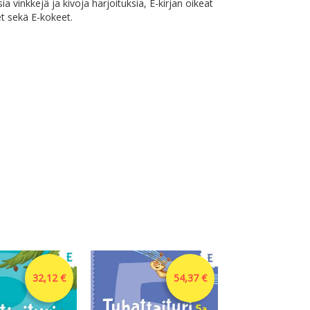
a vinkkejä ja kivoja harjoituksia, E-kirjan oikeat
t sekä E-kokeet.
32,12 €
54,37 €