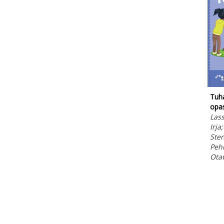
Tuha
opa
Lass
Irja
Ste
Peh
Ota