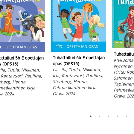
Tuhattaitu
Tuhattaituri 6b E opettajan
ttaituri 5b E opettajan
Kiviluoma,
opas (OPS16)
s (OPS16)
Nyrhinen,
Lassila, Tuula; Nikkinen,
ila, Tuula; Nikkinen,
Pirita; Ro
Irja; Rantavuori, Pauliina;
; Rantavuori, Pauliina;
Salminen,
Stenberg, Henna
nberg, Henna
Tapiainen
Pehmeäkantinen kirja
meäkantinen kirja
Pehmeäkan
Otava 2024
va 2024
Otava 202