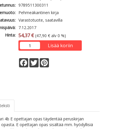
etunnus:
9789511300311
emuoto:
Pehmeäkantinen kirja
atavuus:
Varastotuote, saatavilla
mispäivä:
7.12.2017
Hinta:
54,37 €
(47,90 € alv 0 %)
Lisää koriin
Facebook
Twitter
Pinterest
teksti
uri 4b E opettajan opas täydentää peruskirjan
 opasta. E opettajan opas sisältää mm. hyödyllisiä