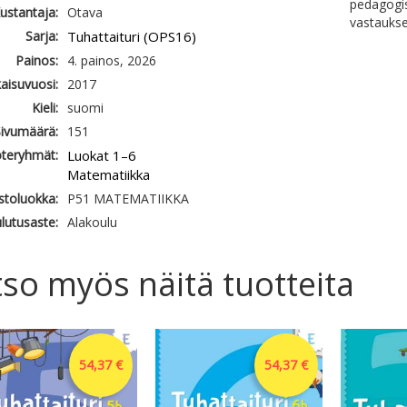
pedagogisi
ustantaja:
Otava
vastaukse
Sarja:
Tuhattaituri (OPS16)
Painos:
4. painos, 2026
kaisuvuosi:
2017
Kieli:
suomi
ivumäärä:
151
teryhmät:
Luokat 1–6
Matematiikka
astoluokka:
P51 MATEMATIIKKA
lutusaste:
Alakoulu
so myös näitä tuotteita
54,37 €
54,37 €