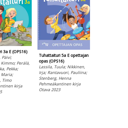
ri 3a E (OPS16)
Tuhattaituri 5a E opettajan
Tuhattaituri 3b E
 Päivi;
opas (OPS16)
Opettajan opas 
 Kimmo; Perälä,
Lassila, Tuula; Nikkinen,
Nikkinen, Irja
kka, Pekka;
Irja; Rantavuori, Pauliina;
Pehmeäkantinen
 Maria;
Stenberg, Henna
Otava 2020
, Timo
Pehmeäkantinen kirja
tinen kirja
Otava 2023
5