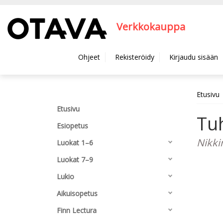
Hyppää pääsisältöön
Verkkokauppa
Ohjeet
Rekisteröidy
Kirjaudu sisään
Etusivu
Etusivu
Tuh
Esiopetus
Nikkin
Luokat 1–6
Luokat 7–9
Lukio
Aikuisopetus
Finn Lectura