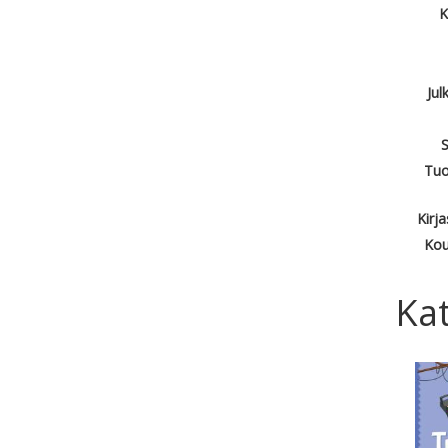
K
Jul
S
Tuo
Kirj
Kou
Kat