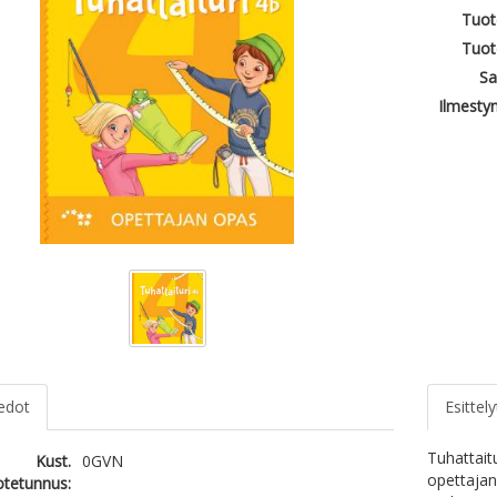
Tuot
Tuot
Sa
Ilmesty
iedot
Esittely
Tuhattait
Kust.
0GVN
opettajan
otetunnus: