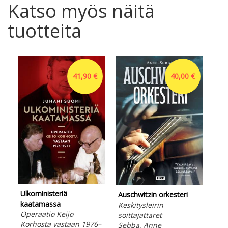
Katso myös näitä
tuotteita
41,90 €
40,00 €
Hel
Rum
mui
McB
Ulkoministeriä
Lad
Auschwitzin orkesteri
kaatamassa
Ota
Keskitysleirin
Operaatio Keijo
soittajattaret
Korhosta vastaan 1976–
Sebba, Anne