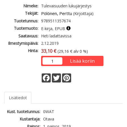
Nimeke:
Tulevaisuuden lukujärjestys
Tekijät:
Pölönen, Perttu
(Kirjoittaja)
Tuotetunnus:
9789511357674
Tuotemuoto:
E-kirja, EPUB
Saatavuus:
Heti ladattavissa
Ilmestymispäivä:
2.12.2019
Hinta:
33,10 €
(29,16 € alv 0 %)
Lisää koriin
Facebook
Twitter
Pinterest
Lisätiedot
Kust. tuotetunnus:
0WAT
Kustantaja:
Otava
Painos:
1. painos, 2019