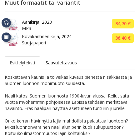
Muut formaatit tai variantit
Äänikirja, 2023
34,70 €
MP3
Kovakantinen kirja, 2024
36,40 €
Suojapaperi
Esittelyteksti
Saavutettavuus
Koskettavan kaunis ja toiveikas kuvaus pienestä nisäkkäästä ja
Suomen luonnon monimuotoisuudesta.
Naali katosi Suomen luonnosta 1900-luvun alussa. Reilut sata
vuotta myöhemmin pohjoisessa Lapissa tehdään merkittävä
havainto. Eräs naalipari näyttää asettuneen tunturin juurelle.
Onko kerran hävinnyttä lajia mahdollista palauttaa luontoon?
Miksi luonnonvarainen naali alun perin kuoli sukupuuttoon?
Koituuko ilmastonmuutos lajin kohtaloksi?