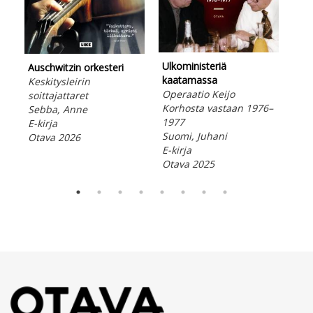
Hel
Rum
mui
McB
Ulkoministeriä
Lad
Auschwitzin orkesteri
kaatamassa
Ota
Keskitysleirin
Operaatio Keijo
soittajattaret
Korhosta vastaan 1976–
Sebba, Anne
1977
E-kirja
Suomi, Juhani
Otava 2026
E-kirja
Otava 2025