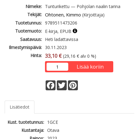
Nimeke:
Tunturikettu — Pohjolan naalin tarina
Tekijät:
Ohtonen, Kimmo
(Kirjoittaja)
Tuotetunnus:
9789511473206
Tuotemuoto:
E-kirja, EPUB
Saatavuus:
Heti ladattavissa
Ilmestymispäivä:
30.11.2023
Hinta:
33,10 €
(29,16 € alv 0 %)
Lisää koriin
Facebook
Twitter
Pinterest
Lisätiedot
Kust. tuotetunnus:
1GCE
Kustantaja:
Otava
Painos:
2023