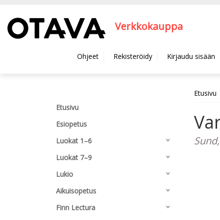
Hyppää pääsisältöön
Verkkokauppa
Ohjeet
Rekisteröidy
Kirjaudu sisään
Etusivu
Etusivu
Va
Esiopetus
Sund,
Luokat 1–6
Luokat 7–9
Lukio
Aikuisopetus
Finn Lectura