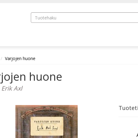
Varjojen huone
rjojen huone
 Erik Axl
Tuotet