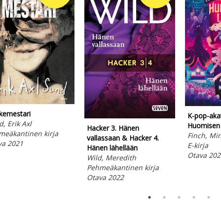
kemestari
K-pop-aka
, Erik Axl
Huomisen 
Hacker 3. Hänen
meäkantinen kirja
Finch, Mi
vallassaan & Hacker 4.
va 2021
E-kirja
Hänen lähellään
Otava 202
Wild, Meredith
Pehmeäkantinen kirja
Otava 2022