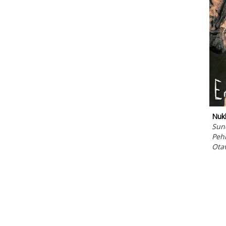
Nuk
Sund
Peh
Ota