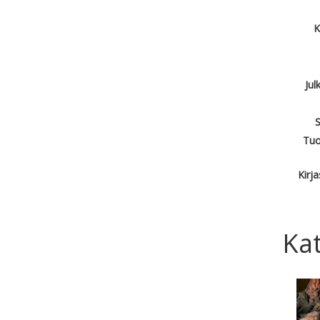
K
Jul
S
Tuo
Kirj
Kat