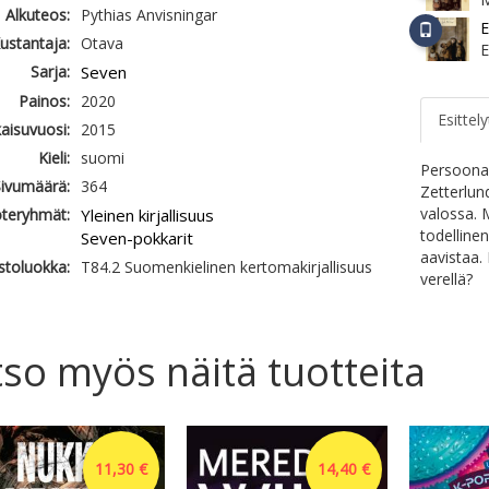
Alkuteos:
Pythias Anvisningar
E
ustantaja:
Otava
Sarja:
Seven
Painos:
2020
Esittely
kaisuvuosi:
2015
Kieli:
suomi
Persoonal
ivumäärä:
364
Zetterlu
valossa. 
teryhmät:
Yleinen kirjallisuus
todelline
Seven-pokkarit
aavistaa.
astoluokka:
T84.2 Suomenkielinen kertomakirjallisuus
verellä?
so myös näitä tuotteita
11,30 €
14,40 €