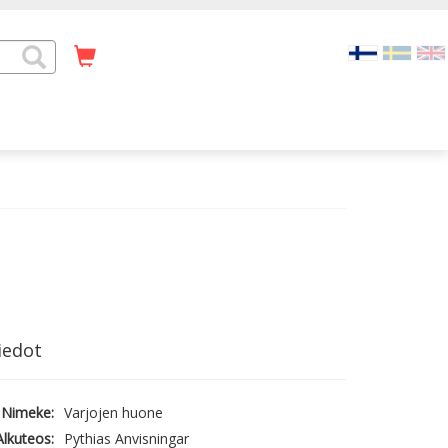
iedot
Nimeke:
Varjojen huone
Alkuteos:
Pythias Anvisningar