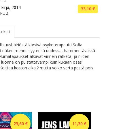
-kirja, 2014
33,10 €
EPUB
teksti
lisuushäiriöstä kärsivä psykoterapeutti Sofia
nd näkee menneisyytensä uudessa, hämmentävässä
Murhatapaukset alkavat viimein ratketa, ja niiden
n luonne on puistattavampi kuin kukaan osasi
 Koittaa koston aika ? mutta voiko verta pestä pois
23,60 €
11,30 €