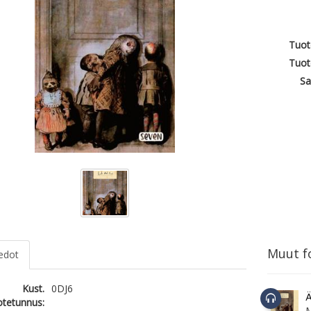
Tuot
Tuot
Sa
Muut fo
iedot
Kust.
0DJ6
Ä
otetunnus: