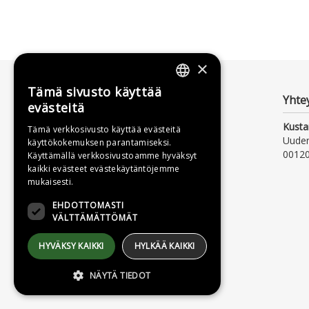
×
Tämä sivusto käyttää
FINNISH
Yhte
evästeitä
SWEDISH
Kusta
Tämä verkkosivusto käyttää evästeitä
Uude
käyttökokemuksen parantamiseksi.
ENGLISH
00120
Käyttämällä verkkosivustoamme hyväksyt
kaikki evästeet evästekäytäntöjemme
mukaisesti.
EHDOTTOMASTI
VÄLTTÄMÄTTÖMÄT
HYVÄKSY KAIKKI
HYLKÄÄ KAIKKI
NÄYTÄ TIEDOT