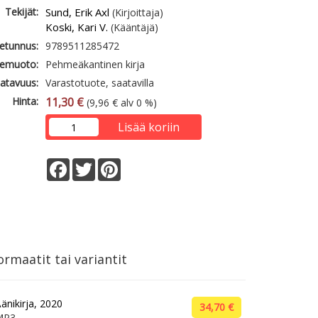
Tekijät:
Sund, Erik Axl
(Kirjoittaja)
Koski, Kari V.
(Kääntäjä)
etunnus:
9789511285472
emuoto:
Pehmeäkantinen kirja
atavuus:
Varastotuote, saatavilla
Hinta:
11,30 €
(9,96 € alv 0 %)
Lisää koriin
Facebook
Twitter
Pinterest
rmaatit tai variantit
änikirja, 2020
34,70 €
MP3