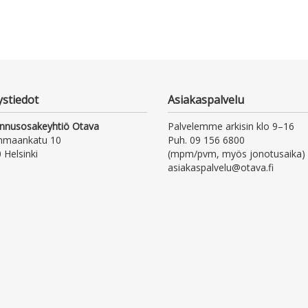
ystiedot
Asiakaspalvelu
nnusosakeyhtiö Otava
Palvelemme arkisin klo 9–16
nmaankatu 10
Puh. 09 156 6800
 Helsinki
(mpm/pvm, myös jonotusaika)
asiakaspalvelu@otava.fi