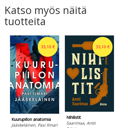
Katso myös näitä
tuotteita
33,10 €
33,10 €
Sun
Nihilistit
Rei
Kuurupiilon anatomia
Saarimaa, Antti
E-ki
Jääskeläinen, Pasi Ilmari