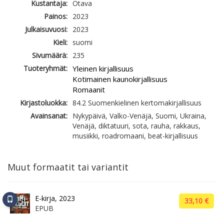
Kustantaja:
Otava
Painos:
2023
Julkaisuvuosi:
2023
Kieli:
suomi
Sivumäärä:
235
Tuoteryhmät:
Yleinen kirjallisuus
Kotimainen kaunokirjallisuus
Romaanit
Kirjastoluokka:
84.2 Suomenkielinen kertomakirjallisuus
Avainsanat:
Nykypäivä, Valko-Venäjä, Suomi, Ukraina,
Venäjä, diktatuuri, sota, rauha, rakkaus,
musiikki, roadromaani, beat-kirjallisuus
Muut formaatit tai variantit
E-kirja, 2023
33,10 €
EPUB