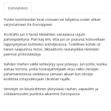
Esittelyteksti
Punkin kummisedän beat-romaani vie lukijansa sodan uhkan
varjostamaan Itä-Eurooppaan.
Rocktähti Juri X herää Meilahden sairaalassa rajusti
pahoinpideltynä. Pian käy ilmi, että Juri on joutunut kotiovellaan
tappoyrityksen kohteeksi erehdyksessä. Todellinen kohde oli
hänen naapurinsa Victor, diktaattorin rautanyrkkiä Helsinkiin
paennut protestilaulaja.
Kahden miehen välille kehkeytyy syvä ystävyys. Juri pohtii, kuinka
auttaa Victoria, jonka toisinajattelijaäiti viruu Valko-Venäjän
pahamaineisessa vankilassa samaan aikaan kun Venäjä
keskittää sotajoukkojaan Ukrainan rajalle.
Veriveljet on kiivastahtinen ylistyslaulu rauhan, vapauden ja
solidaarisuuden puolesta aikamme Euroopassa.