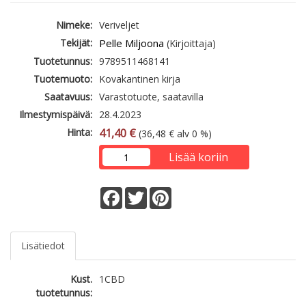
Nimeke:
Veriveljet
Tekijät:
Pelle Miljoona
(Kirjoittaja)
Tuotetunnus:
9789511468141
Tuotemuoto:
Kovakantinen kirja
Saatavuus:
Varastotuote, saatavilla
Ilmestymispäivä:
28.4.2023
Hinta:
41,40 €
(36,48 € alv 0 %)
Lisää koriin
Facebook
Twitter
Pinterest
Lisätiedot
Kust.
1CBD
tuotetunnus: