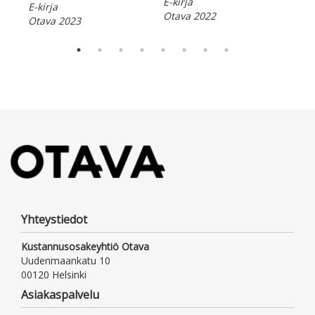
E-kirja
Ota
E-kirja
Otava 2022
Otava 2023
Yhteystiedot
Kustannusosakeyhtiö Otava
Uudenmaankatu 10
00120 Helsinki
Asiakaspalvelu