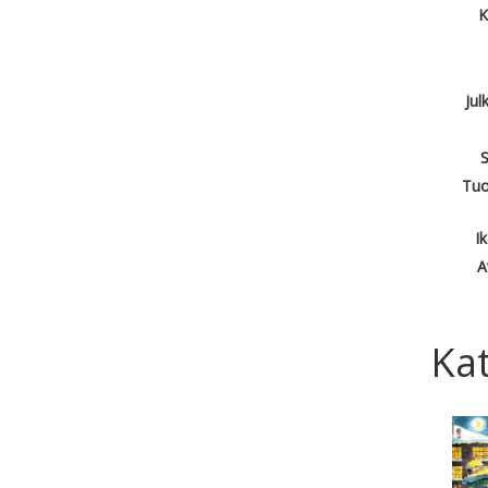
K
Jul
S
Tuo
I
A
Kat