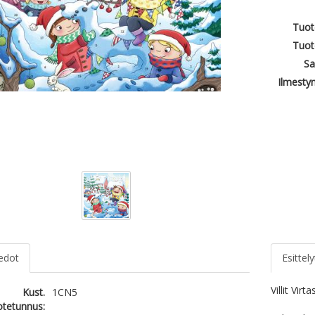
Tuot
Tuot
Sa
Ilmesty
iedot
Esittely
Villit Vir
Kust.
1CN5
otetunnus: