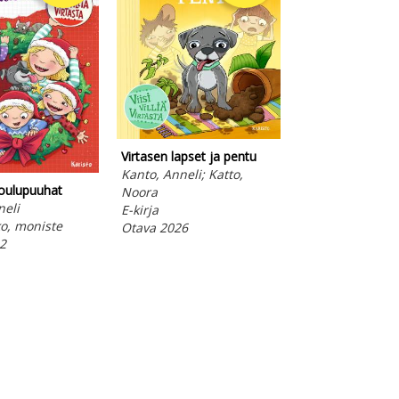
Virtasen lapset ja pentu
Virtasen lapset j
Kanto, Anneli; Katto,
Kanto, Anneli; K
joulupuuhat
Noora
Noora
neli
E-kirja
Kovakantinen ki
ko, moniste
Otava 2026
Otava 2026
2