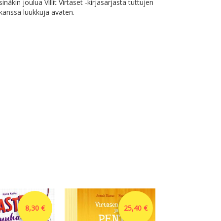
inäkin joulua Villit Virtaset -kirjasarjasta tuttujen
 kanssa luukkuja avaten.
8,30 €
25,40 €