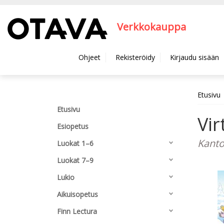
Hyppää pääsisältöön
Verkkokauppa
Ohjeet
Rekisteröidy
Kirjaudu sisään
Etusivu
Etusivu
Vir
Esiopetus
Kanto
Luokat 1–6
Luokat 7–9
Lukio
Aikuisopetus
Finn Lectura