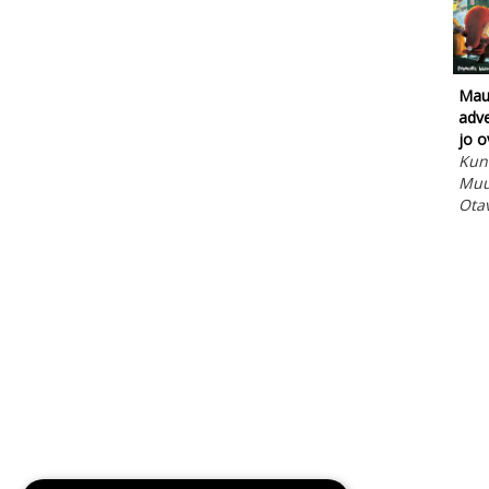
Mau
adve
jo o
Kun
Muu 
Ota