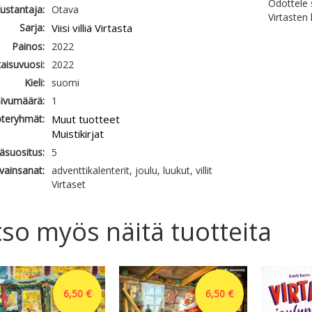
Odottele s
ustantaja:
Otava
Virtasten
Sarja:
Viisi villiä Virtasta
Painos:
2022
kaisuvuosi:
2022
Kieli:
suomi
ivumäärä:
1
teryhmät:
Muut tuotteet
Muistikirjat
käsuositus:
5
vainsanat:
adventtikalenterit, joulu, luukut, villit
Virtaset
so myös näitä tuotteita
6,50 €
6,50 €