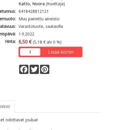
Katto, Noora
(Kuvittaja)
etunnus:
6418428812121
emuoto:
Muu painettu aineisto
atavuus:
Varastotuote, saatavilla
mispäivä:
1.9.2022
Hinta:
6,50 €
(5,18 € alv 0 %)
Lisää koriin
Facebook
Twitter
Pinterest
teksti
taset odottavat joulua!