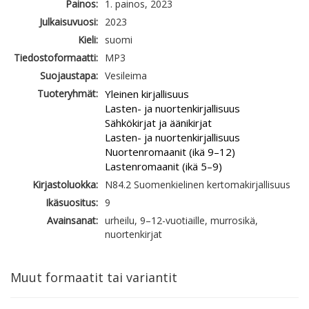
Painos:
1. painos, 2023
Julkaisuvuosi:
2023
Kieli:
suomi
Tiedostoformaatti:
MP3
Suojaustapa:
Vesileima
Tuoteryhmät:
Yleinen kirjallisuus
Lasten- ja nuortenkirjallisuus
Sähkökirjat ja äänikirjat
Lasten- ja nuortenkirjallisuus
Nuortenromaanit (ikä 9–12)
Lastenromaanit (ikä 5–9)
Kirjastoluokka:
N84.2 Suomenkielinen kertomakirjallisuus
Ikäsuositus:
9
Avainsanat:
urheilu, 9–12-vuotiaille, murrosikä,
nuortenkirjat
Muut formaatit tai variantit