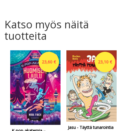
Katso myös näitä
tuotteita
23,60 €
23,10 €
Jasu - Täyttä tunarointia
Mei
K-pop-akatemia –