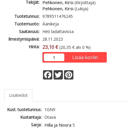
Tekijät:
Pehkonen, Kirsi
(Kirjoittaja)
Pehkonen, Kirsi
(Lukija)
Tuotetunnus:
9789511476245
Tuotemuoto:
Äänikirja
Saatavuus:
Heti ladattavissa
Ilmestymispäivä:
28.11.2023
Hinta:
23,10 €
(20,35 € alv 0 %)
Lisää koriin
Facebook
Twitter
Pinterest
Lisätiedot
Kust. tuotetunnus:
1GN9
Kustantaja:
Otava
Sarja:
Hilla ja Noora
5