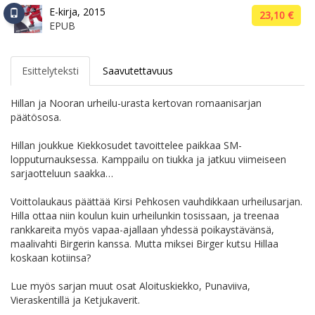
E-kirja, 2015
23,10 €
EPUB
Esittelyteksti
Saavutettavuus
Hillan ja Nooran urheilu-urasta kertovan romaanisarjan
päätösosa.
Hillan joukkue Kiekkosudet tavoittelee paikkaa SM-
lopputurnauksessa. Kamppailu on tiukka ja jatkuu viimeiseen
sarjaotteluun saakka…
Voittolaukaus päättää Kirsi Pehkosen vauhdikkaan urheilusarjan.
Hilla ottaa niin koulun kuin urheilunkin tosissaan, ja treenaa
rankkareita myös vapaa-ajallaan yhdessä poikaystävänsä,
maalivahti Birgerin kanssa. Mutta miksei Birger kutsu Hillaa
koskaan kotiinsa?
Lue myös sarjan muut osat Aloituskiekko, Punaviiva,
Vieraskentillä ja Ketjukaverit.