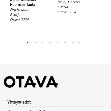
Ikola, Markus
Vei
Huomisen laulu
E-kirja
E-ki
Finch, Mina
Otava 2024
Ota
E-kirja
Otava 2026
Yhteystiedot