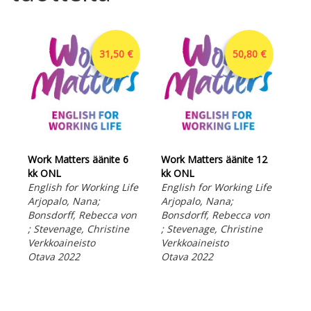
31,50 €
50,80 €
Work Matters äänite 6
Work Matters äänite 12
kk ONL
kk ONL
English for Working Life
English for Working Life
Arjopalo, Nana;
Arjopalo, Nana;
Wor
Bonsdorff, Rebecca von
Bonsdorff, Rebecca von
Eng
; Stevenage, Christine
; Stevenage, Christine
Arj
Verkkoaineisto
Verkkoaineisto
Bon
Otava 2022
Otava 2022
; S
CD-
Ota