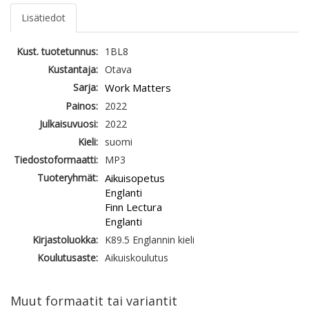
Lisätiedot
Kust. tuotetunnus:
1BL8
Kustantaja:
Otava
Sarja:
Work Matters
Painos:
2022
Julkaisuvuosi:
2022
Kieli:
suomi
Tiedostoformaatti:
MP3
Tuoteryhmät:
Aikuisopetus
Englanti
Finn Lectura
Englanti
Kirjastoluokka:
K89.5 Englannin kieli
Koulutusaste:
Aikuiskoulutus
Muut formaatit tai variantit