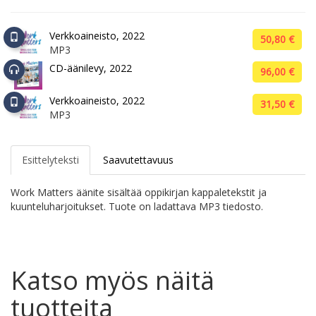
Verkkoaineisto, 2022
50,80 €
MP3
CD-äänilevy, 2022
96,00 €
Verkkoaineisto, 2022
31,50 €
MP3
Esittelyteksti
Saavutettavuus
Work Matters äänite sisältää oppikirjan kappaletekstit ja
kuunteluharjoitukset. Tuote on ladattava MP3 tiedosto.
Katso myös näitä
tuotteita