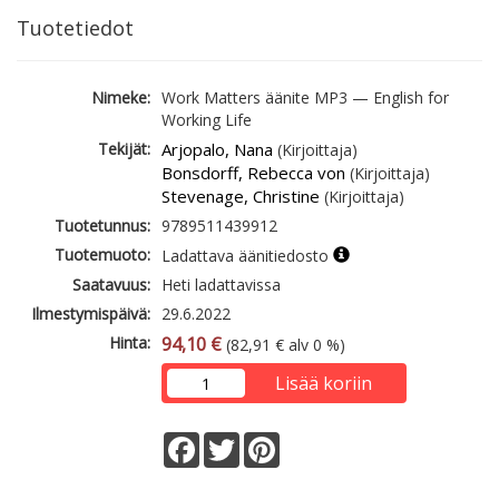
Tuotetiedot
Nimeke:
Work Matters äänite MP3 — English for
Working Life
Tekijät:
Arjopalo, Nana
(Kirjoittaja)
Bonsdorff, Rebecca von
(Kirjoittaja)
Stevenage, Christine
(Kirjoittaja)
Tuotetunnus:
9789511439912
Tuotemuoto:
Ladattava äänitiedosto
Saatavuus:
Heti ladattavissa
Ilmestymispäivä:
29.6.2022
Hinta:
94,10 €
(82,91 € alv 0 %)
Lisää koriin
Facebook
Twitter
Pinterest