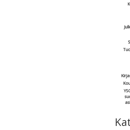
K
Jul
S
Tuo
Kirj
Kou
YSO
su
as
Kat