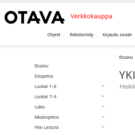
Hyppää pääsisältöön
Verkkokauppa
Ohjeet
Rekisteröidy
Kirjaudu sisään
Etusivu
Etusivu
YKI
Esiopetus
Heikki
Luokat 1–6
Luokat 7–9
Lukio
Aikuisopetus
Finn Lectura