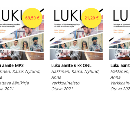
63,50 €
21,20 €
u äänite MP3
Luku äänite 6 kk ONL
Luku ääni
inen, Kaisa; Nylund,
Häkkinen, Kaisa; Nylund,
Häkkinen,
a
Anna
Anna
ttava äänikirja
Verkkoaineisto
Verkkoain
va 2021
Otava 2021
Otava 202