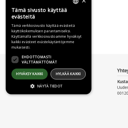
×
Tämä sivusto käyttää
FINNISH
evästeitä
SWEDISH
Tämä verkkosivusto käyttää evästeitä
käyttökokemuksen parantamiseksi.
ENGLISH
Käyttämällä verkkosivustoamme hyväksyt
kaikki evästeet evästekäytäntöjemme
mukaisesti.
EHDOTTOMASTI
VÄLTTÄMÄTTÖMÄT
Yhte
HYVÄKSY KAIKKI
HYLKÄÄ KAIKKI
Kusta
NÄYTÄ TIEDOT
Uude
00120
Ehdottomasti välttämättömät
Ehdottomasti välttämättömät evästeet
mahdollistavat verkkosivuston
perustoiminnot, kuten käyttäjän