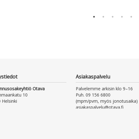
ystiedot
Asiakaspalvelu
nnusosakeyhtiö Otava
Palvelemme arkisin klo 9–16
nmaankatu 10
Puh. 09 156 6800
 Helsinki
(mpm/pvm, myös jonotusaika)
asiakaspalvelu@otava.fi