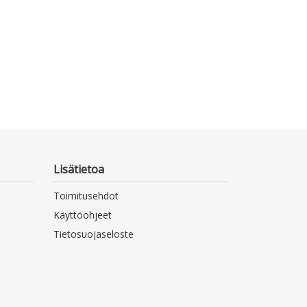
Lisätietoa
Toimitusehdot
Käyttöohjeet
Tietosuojaseloste
Saavutettavuusseloste