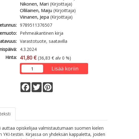
Nikonen, Mari
(Kirjoittaja)
Ollilainen, Maiju
(Kirjoittaja)
Viinanen, Jepa
(Kirjoittaja)
etunnus:
9789511376507
emuoto:
Pehmeäkantinen kirja
atavuus:
Varastotuote, saatavilla
mispäivä:
4.3.2024
Hinta:
41,80 €
(36,83 € alv 0 %)
Lisää koriin
Facebook
Twitter
Pinterest
teksti
i auttaa opiskelijaa valmistautumaan suomen kielen
n YKI-testiin. Kirjassa on yhdeksän kappaletta, joiden