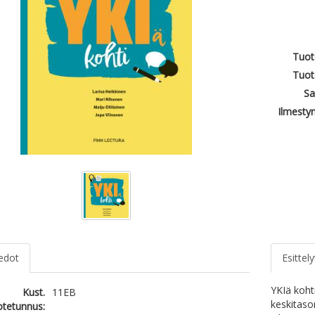
Tuot
Tuot
Sa
Ilmesty
iedot
Esittely
YKIä koht
Kust.
11EB
keskitaso
otetunnus: