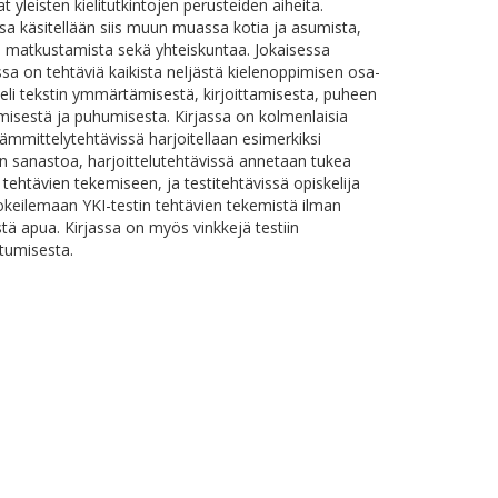
t yleisten kielitutkintojen perusteiden aiheita.
sa käsitellään siis muun muassa kotia ja asumista,
a, matkustamista sekä yhteiskuntaa. Jokaisessa
sa on tehtäviä kaikista neljästä kielenoppimisen osa-
 eli tekstin ymmärtämisestä, kirjoittamisesta, puheen
sestä ja puhumisesta. Kirjassa on kolmenlaisia
 lämmittelytehtävissä harjoitellaan esimerkiksi
n sanastoa, harjoittelutehtävissä annetaan tukea
 tehtävien tekemiseen, ja testitehtävissä opiskelija
keilemaan YKI-testin tehtävien tekemistä ilman
stä apua. Kirjassa on myös vinkkejä testiin
tumisesta.