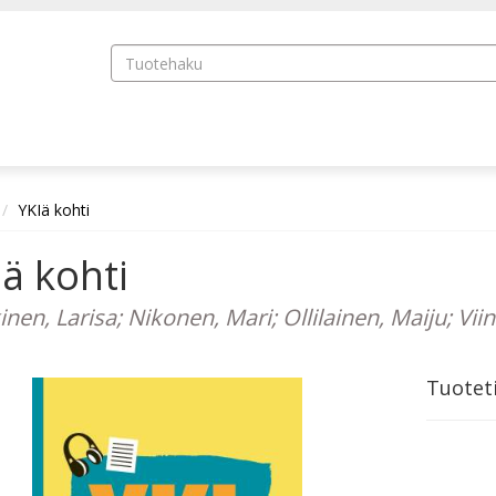
YKIä kohti
ä kohti
nen, Larisa; Nikonen, Mari; Ollilainen, Maiju; Vii
Tuotet