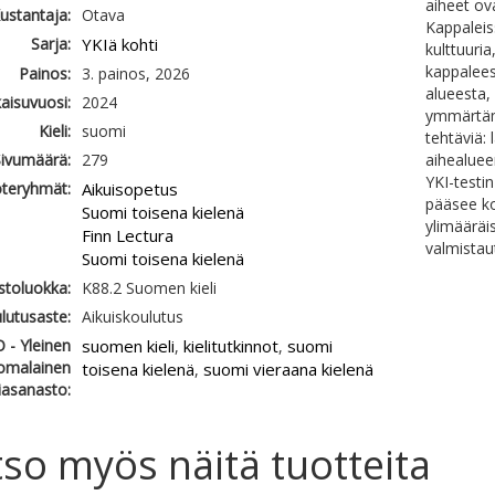
aiheet ova
ustantaja:
Otava
Kappaleis
Sarja:
YKIä kohti
kulttuuri
kappalees
Painos:
3. painos, 2026
alueesta,
kaisuvuosi:
2024
ymmärtämi
Kieli:
suomi
tehtäviä:
ivumäärä:
279
aihealuee
YKI-testin
teryhmät:
Aikuisopetus
pääsee ko
Suomi toisena kielenä
ylimääräi
Finn Lectura
valmistau
Suomi toisena kielenä
astoluokka:
K88.2 Suomen kieli
lutusaste:
Aikuiskoulutus
 - Yleinen
suomen kieli
kielitutkinnot
suomi
,
,
omalainen
toisena kielenä
suomi vieraana kielenä
,
iasanasto:
so myös näitä tuotteita