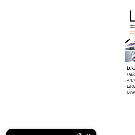
Luk
Häkk
Ann
Lada
Ota