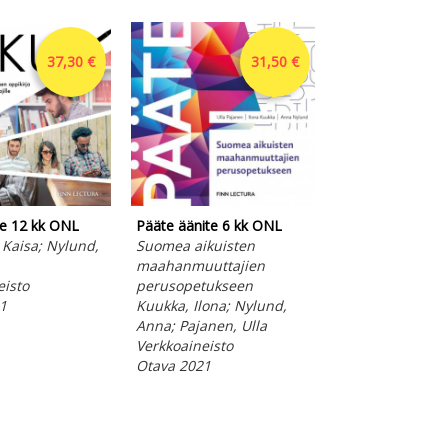
37,30 €
31,50 €
te 12 kk ONL
Pääte äänite 6 kk ONL
 Kaisa; Nylund,
Suomea aikuisten
maahanmuuttajien
eisto
perusopetukseen
Pääte opettajan
1
Kuukka, Ilona; Nylund,
Suomea aikuist
Anna; Pajanen, Ulla
maahanmuuttaj
Verkkoaineisto
perusopetukse
Otava 2021
Kuukka, Ilona; 
Anna; Pajanen, 
E-kirja
Otava 2020