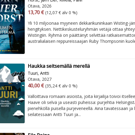
Otava, 2026
Arvonlisäverollinen hinta
Arvonlisäveroton hinta
13,70 €
(12,07 € alv 0 %)
Yli 10 miljoonaa myyneen dekkarikuninkaan Wisting-jän
hengityksen. Nettikeskusteluryhmän vetäjä ottaa yhteytt
Wistingiin. Ryhmä on päättänyt selvittää ratkaisemat
australialaisen reppureissaajan Ruby Thompsonin kuol
Haukka seitsemällä merellä
Tuuri, Antti
Otava, 2027
Arvonlisäverollinen hinta
Arvonlisäveroton hinta
40,00 €
(35,24 € alv 0 %)
Valloittava romaani asioista, joita kirjailija toivoi itsell
Haave oli selvä ja useasti puheissa: purjehtia Helsingist
pienehköllä puisella purjeveneellä. Aina tavatessaan j
seilatessaan Antti Tuuri ja...