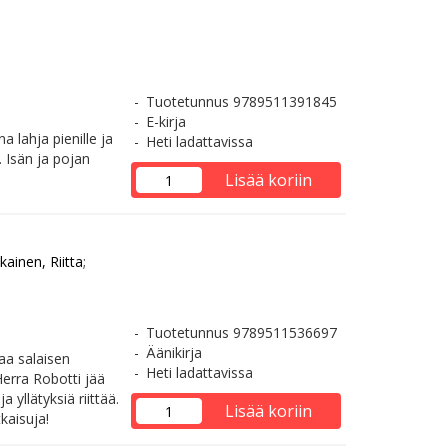
Tuotetunnus 9789511391845
E-kirja
 lahja pienille ja
Heti ladattavissa
. Isän ja pojan
Lisää koriin
ainen, Riitta
;
Tuotetunnus 9789511536697
Äänikirja
aa salaisen
Heti ladattavissa
Herra Robotti jää
 yllätyksiä riittää.
Lisää koriin
kaisuja!