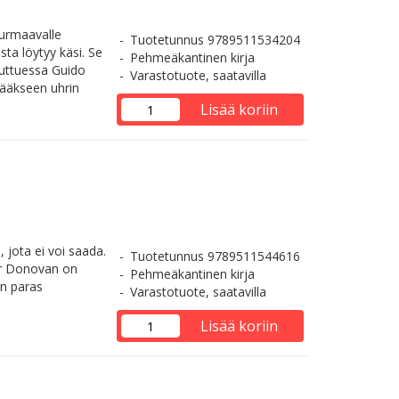
hurmaavalle
Tuotetunnus 9789511534204
sta löytyy käsi. Se
Pehmeäkantinen kirja
puuttuessa Guido
Varastotuote, saatavilla
tääkseen uhrin
Lisää koriin
 jota ei voi saada.
Tuotetunnus 9789511544616
er Donovan on
Pehmeäkantinen kirja
an paras
Varastotuote, saatavilla
Lisää koriin