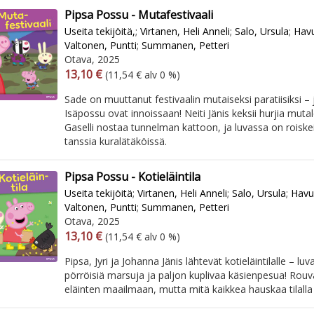
Pipsa Possu - Mutafestivaali
Useita tekijöitä,
;
Virtanen, Heli Anneli
;
Salo, Ursula
;
Havu
Valtonen, Puntti
;
Summanen, Petteri
Otava, 2025
Arvonlisäverollinen hinta
Arvonlisäveroton hinta
13,10 €
(11,54 € alv 0 %)
Sade on muuttanut festivaalin mutaiseksi paratiisiksi – j
Isäpossu ovat innoissaan! Neiti Jänis keksii hurjia mut
Gaselli nostaa tunnelman kattoon, ja luvassa on roiskei
tanssia kuralätäköissä.
Pipsa Possu - Kotieläintila
Useita tekijöitä
;
Virtanen, Heli Anneli
;
Salo, Ursula
;
Havuk
Valtonen, Puntti
;
Summanen, Petteri
Otava, 2025
Arvonlisäverollinen hinta
Arvonlisäveroton hinta
13,10 €
(11,54 € alv 0 %)
Pipsa, Jyri ja Johanna Jänis lähtevät kotieläintilalle – lu
pörröisiä marsuja ja paljon kuplivaa käsienpesua! Rou
eläinten maailmaan, mutta mitä kaikkea hauskaa tilalla