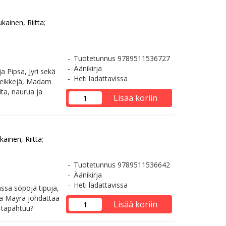
kainen, Riitta
;
Tuotetunnus 9789511536727
Äänikirja
a Pipsa, Jyri sekä
Heti ladattavissa
aleikkejä, Madam
ta, naurua ja
Lisää koriin
ainen, Riitta
;
Tuotetunnus 9789511536642
Äänikirja
Heti ladattavissa
vassa söpöjä tipuja,
va Mäyrä johdattaa
Lisää koriin
 tapahtuu?