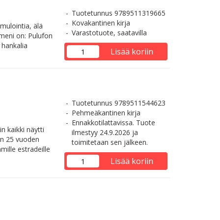
Tuotetunnus 9789511319665
Kovakantinen kirja
emulointia, älä
Varastotuote, saatavilla
imeni on: Pulufon
 hankalia
Lisää koriin
Tuotetunnus 9789511544623
Pehmeäkantinen kirja
Ennakkotilattavissa. Tuote
n kaikki näytti
ilmestyy 24.9.2026 ja
aan 25 vuoden
toimitetaan sen jälkeen.
ille estradeille
Lisää koriin