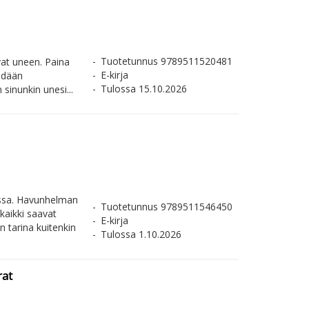
Tuotetunnus 9789511520481
at uneen. Paina
E-kirja
ehdään
Tulossa 15.10.2026
sinunkin unesi...
assa. Havunhelman
Tuotetunnus 9789511546450
kaikki saavat
E-kirja
 tarina kuitenkin
Tulossa 1.10.2026
rat