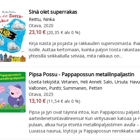
Sinä olet superrakas
Reittu, Ninka
Otava, 2020
Arvonlisäverollinen hinta
Arvonlisäveroton hinta
23,10 €
(20,35 € alv 0 %)
Kirja isästä ja pojasta ja rakkauden supervoimasta. Ihana
isoille. Auttaa kertomaan, kuinka paljon toista rakastaa
yhteisillä seikkailuilla selviää, mitä rakkaus on...
Pipsa Possu - Pappapossun metallinpaljastin
Useita tekijöitä
;
Virtanen, Heli Anneli
;
Salo, Ursula
;
Havuk
Valtonen, Puntti
;
Summanen, Petteri
Otava, 2025
Arvonlisäverollinen hinta
Arvonlisäveroton hinta
13,10 €
(11,54 € alv 0 %)
Pipsa ja Jyri ovat täynnä intoa, kun Pappapossu paljast
aarteidenetsintävälineensä! Kun viritysavain katoaa ja 
pulaan, alkaa hurja etsintä metallinpaljastimen avulla – ja
Luvassa naurua, löytöjä ja Pappapossun nerokkaita rat