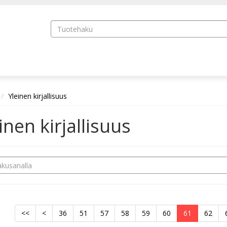
Yleinen kirjallisuus
inen kirjallisuus
<<
<
36
51
57
58
59
60
61
62