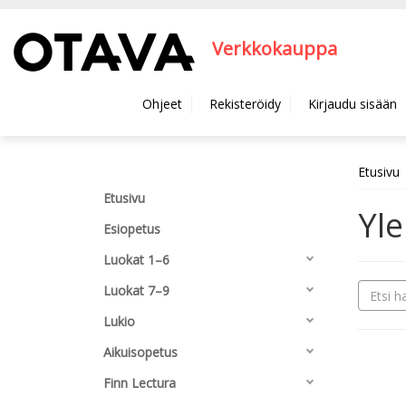
Hyppää pääsisältöön
Verkkokauppa
Ohjeet
Rekisteröidy
Kirjaudu sisään
Etusivu
Etusivu
Yle
Esiopetus
Luokat 1–6
Luokat 7–9
Lukio
Aikuisopetus
Finn Lectura