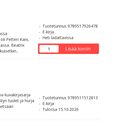
Tuotetunnus 9789517926478
E-kirja
nssa
Heti ladattavissa
li Petteri Kani,
assa. Beatrix
Lisää koriin
uisetkin...
va kuvakirjasarja
Tuotetunnus 9789511512813
kyn tuulet ja hurja
E-kirja
metsään
Tulossa 15.10.2026