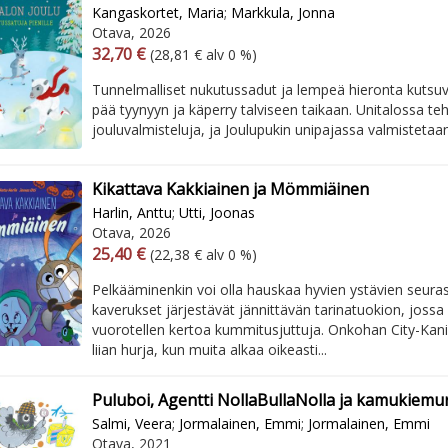
Kangaskortet, Maria
;
Markkula, Jonna
Otava, 2026
Arvonlisäverollinen hinta
Arvonlisäveroton hinta
32,70 €
(28,81 € alv 0 %)
Tunnelmalliset nukutussadut ja lempeä hieronta kutsuv
pää tyynyyn ja käperry talviseen taikaan. Unitalossa t
jouluvalmisteluja, ja Joulupukin unipajassa valmistetaan 
Kikattava Kakkiainen ja Mömmiäinen
Harlin, Anttu
;
Utti, Joonas
Otava, 2026
Arvonlisäverollinen hinta
Arvonlisäveroton hinta
25,40 €
(22,38 € alv 0 %)
Pelkääminenkin voi olla hauskaa hyvien ystävien seur
kaverukset järjestävät jännittävän tarinatuokion, jossa 
vuorotellen kertoa kummitusjuttuja. Onkohan City-Kanin
liian hurja, kun muita alkaa oikeasti...
Puluboi, Agentti NollaBullaNolla ja kamukiemu
Salmi, Veera
;
Jormalainen, Emmi
;
Jormalainen, Emmi
Otava, 2021