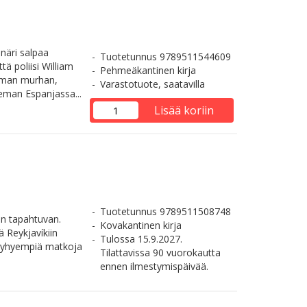
näri salpaa
Tuotetunnus 9789511544609
ä poliisi William
Pehmeäkantinen kirja
toman murhan,
Varastotuote, saatavilla
eman Espanjassa...
Lisää koriin
Tuotetunnus 9789511508748
een tapahtuvan.
Kovakantinen kirja
ä Reykjavíkiin
Tulossa 15.9.2027.
a lyhyempiä matkoja
Tilattavissa 90 vuorokautta
ennen ilmestymispäivää.