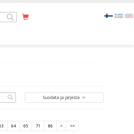
Suodata
ja järjestä
63
64
65
71
86
>
>>