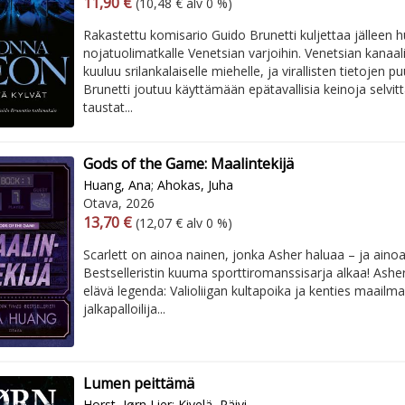
Arvonlisäverollinen hinta
Arvonlisäveroton hinta
11,90 €
(10,48 € alv 0 %)
Rakastettu komisario Guido Brunetti kuljettaa jälleen 
nojatuolimatkalle Venetsian varjoihin. Venetsian kanaali
kuuluu srilankalaiselle miehelle, ja virallisten tietojen 
Brunetti joutuu käyttämään epätavallisia keinoja selvit
taustat...
Gods of the Game: Maalintekijä
Huang, Ana
;
Ahokas, Juha
Otava, 2026
Arvonlisäverollinen hinta
Arvonlisäveroton hinta
13,70 €
(12,07 € alv 0 %)
Scarlett on ainoa nainen, jonka Asher haluaa – ja ainoa,
Bestselleristin kuuma sporttiromanssisarja alkaa! Ash
elävä legenda: Valioliigan kultapoika ja kenties maailm
jalkapalloilija...
Lumen peittämä
Horst, Jørn Lier
;
Kivelä, Päivi