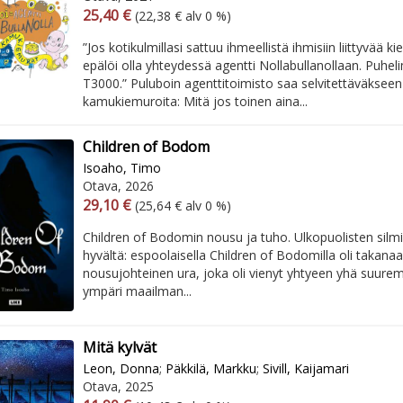
Arvonlisäverollinen hinta
Arvonlisäveroton hinta
25,40 €
(22,38 € alv 0 %)
”Jos kotikulmillasi sattuu ihmeellistä ihmisiin liittyvää ki
epälöi olla yhteydessä agentti Nollabullanollaan. Puhel
T3000.” Puluboin agenttitoimisto saa selvitettäväkseen
kamukiemuroita: Mitä jos toinen aina...
Children of Bodom
Isoaho, Timo
Otava, 2026
Arvonlisäverollinen hinta
Arvonlisäveroton hinta
29,10 €
(25,64 € alv 0 %)
Children of Bodomin nousu ja tuho. Ulkopuolisten silmii
hyvältä: espoolaisella Children of Bodomilla oli takan
nousujohteinen ura, joka oli vienyt yhtyeen yhä suuremm
ympäri maailman...
Mitä kylvät
Leon, Donna
;
Päkkilä, Markku
;
Sivill, Kaijamari
Otava, 2025