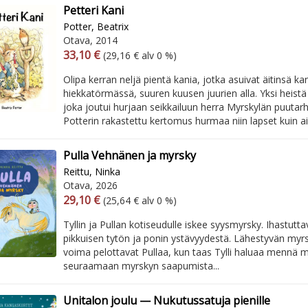
Petteri Kani
Potter, Beatrix
Otava, 2014
Arvonlisäverollinen hinta
Arvonlisäveroton hinta
33,10 €
(29,16 € alv 0 %)
Olipa kerran neljä pientä kania, jotka asuivat äitinsä ka
hiekkatörmässä, suuren kuusen juurien alla. Yksi heistä o
joka joutui hurjaan seikkailuun herra Myrskylän puutarh
Potterin rakastettu kertomus hurmaa niin lapset kuin aik
Pulla Vehnänen ja myrsky
Reittu, Ninka
Otava, 2026
Arvonlisäverollinen hinta
Arvonlisäveroton hinta
29,10 €
(25,64 € alv 0 %)
Tyllin ja Pullan kotiseudulle iskee syysmyrsky. Ihastutta
pikkuisen tytön ja ponin ystävyydestä. Lähestyvän myrs
voima pelottavat Pullaa, kun taas Tylli haluaa mennä 
seuraamaan myrskyn saapumista...
Unitalon joulu — Nukutussatuja pienille