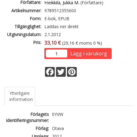
Författare:
Heikkilä, Jukka M.
(Författare)
Artikelnummer:
9789512355600
Form:
E-bok, EPUB
Tillgänglighet:
Laddas ner direkt
Utgivningsdatum:
2.1.2012
Pris:
33,10 €
(29,16 € moms 0 %)
Lägg i varukorg
Facebook
Twitter
Pinterest
Ytterligare
information
Förlagets
0YVW
identifieringsnummer:
Förlag:
Otava
Upplaga:
2012