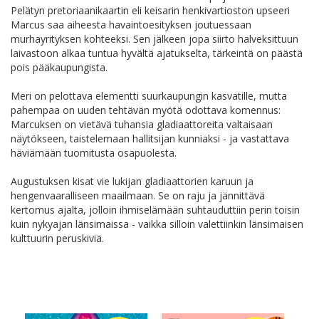
Pelätyn pretoriaanikaartin eli keisarin henkivartioston upseeri
Marcus saa aiheesta havaintoesityksen joutuessaan
murhayrityksen kohteeksi. Sen jälkeen jopa siirto halveksittuun
laivastoon alkaa tuntua hyvältä ajatukselta, tärkeintä on päästä
pois pääkaupungista.
Meri on pelottava elementti suurkaupungin kasvatille, mutta
pahempaa on uuden tehtävän myötä odottava komennus:
Marcuksen on vietävä tuhansia gladiaattoreita valtaisaan
näytökseen, taistelemaan hallitsijan kunniaksi - ja vastattava
häviämään tuomitusta osapuolesta.
Augustuksen kisat vie lukijan gladiaattorien karuun ja
hengenvaaralliseen maailmaan. Se on raju ja jännittävä
kertomus ajalta, jolloin ihmiselämään suhtauduttiin perin toisin
kuin nykyajan länsimaissa - vaikka silloin valettiinkin länsimaisen
kulttuurin peruskiviä.