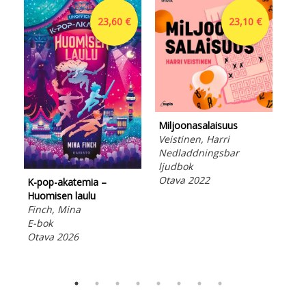
23,60 €
23,10 €
Miljoonasalaisuus
Veistinen, Harri
Nedladdningsbar
ljudbok
Otava 2022
K-pop-akatemia –
Sto
Huomisen laulu
Tap
Finch, Mina
E-b
E-bok
Ota
Otava 2026