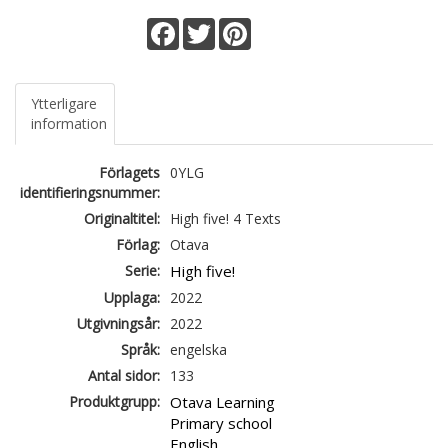
Facebook
Twitter
Pinterest
Ytterligare
information
Förlagets
0YLG
identifieringsnummer:
Originaltitel:
High five! 4 Texts
Förlag:
Otava
Serie:
High five!
Upplaga:
2022
Utgivningsår:
2022
Språk:
engelska
Antal sidor:
133
Produktgrupp:
Otava Learning
Primary school
English