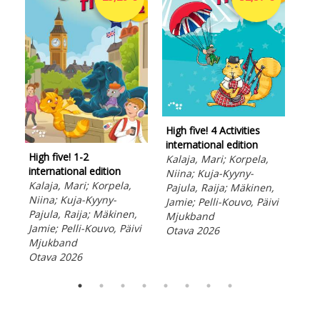
High five! 4 Activities
High
international edition
int
High five! 1-2
Kalaja, Mari; Korpela,
Kal
international edition
Niina; Kuja-Kyyny-
Nii
Kalaja, Mari; Korpela,
Pajula, Raija; Mäkinen,
Paj
Niina; Kuja-Kyyny-
Jamie; Pelli-Kouvo, Päivi
Jam
Pajula, Raija; Mäkinen,
Mjukband
Mj
Jamie; Pelli-Kouvo, Päivi
Otava 2026
Ota
Mjukband
Otava 2026