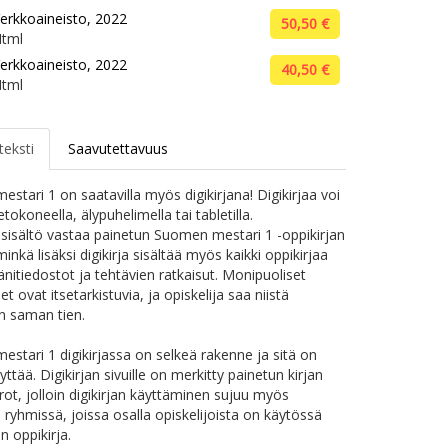
erkkoaineisto, 2022
50,50 €
tml
erkkoaineisto, 2022
40,50 €
tml
teksti
Saavutettavuus
stari 1 on saatavilla myös digikirjana! Digikirjaa voi
etokoneella, älypuhelimella tai tabletilla.
n sisältö vastaa painetun Suomen mestari 1 -oppikirjan
minkä lisäksi digikirja sisältää myös kaikki oppikirjaa
änitiedostot ja tehtävien ratkaisut. Monipuoliset
et ovat itsetarkistuvia, ja opiskelija saa niistä
n saman tien.
stari 1 digikirjassa on selkeä rakenne ja sitä on
ttää. Digikirjan sivuille on merkitty painetun kirjan
ot, jolloin digikirjan käyttäminen sujuu myös
a ryhmissä, joissa osalla opiskelijoista on käytössä
n oppikirja.