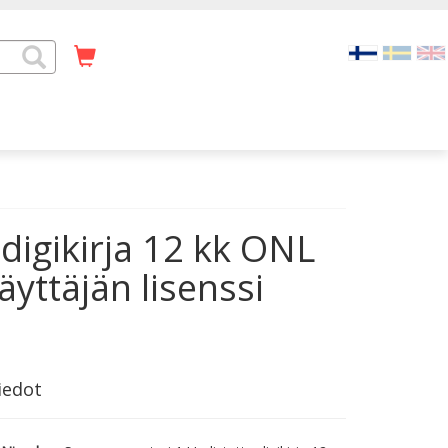
digikirja 12 kk ONL
yttäjän lisenssi
iedot