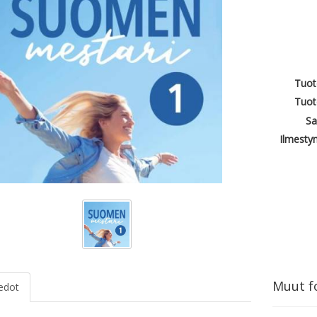
Tuot
Tuot
Sa
Ilmesty
Muut fo
iedot