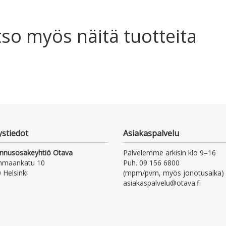
so myös näitä tuotteita
ystiedot
Asiakaspalvelu
nnusosakeyhtiö Otava
Palvelemme arkisin klo 9–16
nmaankatu 10
Puh. 09 156 6800
 Helsinki
(mpm/pvm, myös jonotusaika)
asiakaspalvelu@otava.fi