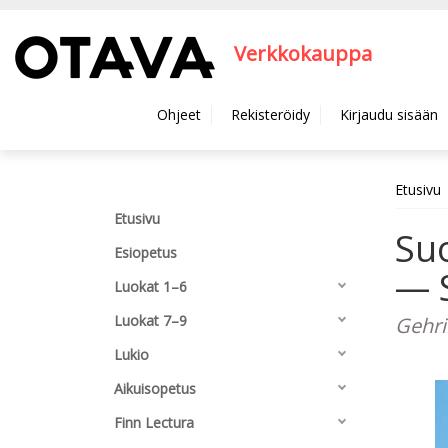
Hyppää pääsisältöön
Verkkokauppa
Ohjeet
Rekisteröidy
Kirjaudu sisään
Etusivu
Etusivu
Suo
Esiopetus
— S
Luokat 1–6
Luokat 7–9
Gehri
Lukio
Aikuisopetus
Finn Lectura