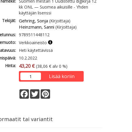
Nimeke:
Suomen mestari 1 Uudistettu digikirja 12
kk ONL — Suomea aikuisille - Yhden
käyttäjän lisenssi
Tekijät:
Gehring, Sonja
(Kirjoittaja)
Heinzmann, Sanni
(Kirjoittaja)
etunnus:
9789511448112
emuoto:
Verkkoaineisto
atavuus:
Heti käytettävissä
mispäivä:
10.2.2022
Hinta:
43,20 €
(38,06 € alv 0 %)
Lisää koriin
Facebook
Twitter
Pinterest
rmaatit tai variantit