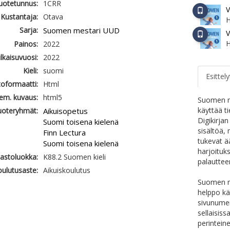
tuotetunnus:
1CRR
V
Kustantaja:
Otava
H
Sarja:
Suomen mestari UUD
V
H
Painos:
2022
ulkaisuvuosi:
2022
Kieli:
suomi
Esittely
oformaatti:
Html
em. kuvaus:
html5
Suomen me
käyttää ti
uoteryhmät:
Aikuisopetus
Digikirja
Suomi toisena kielenä
sisältöä, 
Finn Lectura
tukevat ä
Suomi toisena kielenä
harjoituks
jastoluokka:
K88.2 Suomen kieli
palauttee
ulutusaste:
Aikuiskoulutus
Suomen me
helppo käy
sivunumer
sellaisiss
perinteine