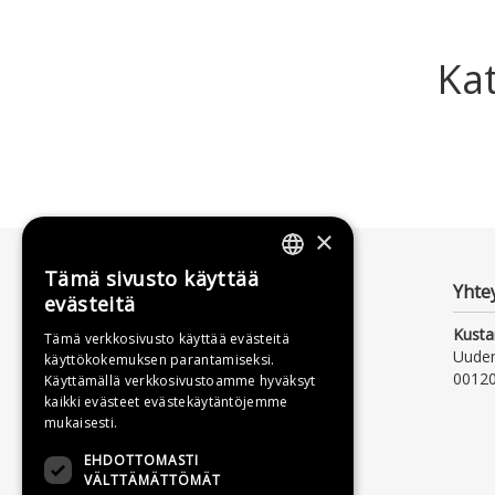
Kat
×
Tämä sivusto käyttää
FINNISH
Yhte
evästeitä
SWEDISH
Kusta
Tämä verkkosivusto käyttää evästeitä
Uude
käyttökokemuksen parantamiseksi.
ENGLISH
00120
Käyttämällä verkkosivustoamme hyväksyt
kaikki evästeet evästekäytäntöjemme
mukaisesti.
EHDOTTOMASTI
VÄLTTÄMÄTTÖMÄT