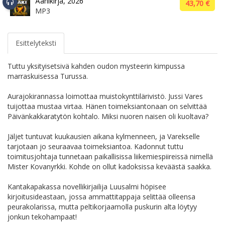
Äänikirja, 2026
43,70 €
MP3
Esittelyteksti
Tuttu yksityisetsivä kahden oudon mysteerin kimpussa
marraskuisessa Turussa.
Aurajokirannassa loimottaa muistokynttilärivistö. Jussi Vares
tuijottaa mustaa virtaa. Hänen toimeksiantonaan on selvittää
Päivänkakkaratytön kohtalo. Miksi nuoren naisen oli kuoltava?
Jäljet tuntuvat kuukausien aikana kylmenneen, ja Varekselle
tarjotaan jo seuraavaa toimeksiantoa. Kadonnut tuttu
toimitusjohtaja tunnetaan paikallisissa liikemiespiireissä nimellä
Mister Kovanyrkki. Kohde on ollut kadoksissa keväästä saakka.
Kantakapakassa novellikirjailija Luusalmi höpisee
kirjoitusideastaan, jossa ammattitappaja selittää olleensa
peurakolarissa, mutta peltikorjaamolla puskurin alta löytyy
jonkun tekohampaat!