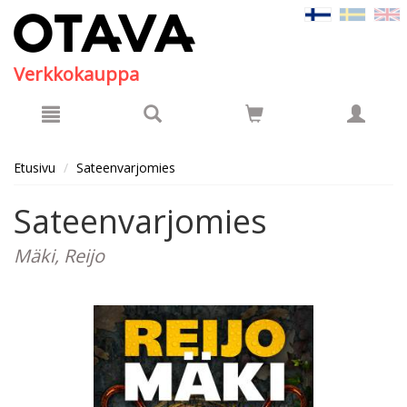
Hyppää pääsisältöön
Verkkokauppa
Etusivu
Sateenvarjomies
Sateenvarjomies
Mäki, Reijo