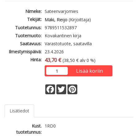
Nimeke:
Sateenvarjomies
Tekijät:
Mäki, Reijo
(Kirjoittaja)
Tuotetunnus:
9789511532897
Tuotemuoto:
Kovakantinen kirja
Saatavuus:
Varastotuote, saatavilla
Ilmestymispäivä:
23.4.2026
Hinta:
43,70 €
(38,50 € alv 0 %)
Lisää koriin
Facebook
Twitter
Pinterest
Lisätiedot
Kust.
1RD0
tuotetunnus: