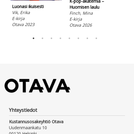
K-pop-akatemia –
Luonasi ikuisesti
Kuu
Huomisen laulu
Vik, Erika
Jää
Finch, Mina
E-kirja
E-ki
E-kirja
Otava 2023
Ota
Otava 2026
Yhteystiedot
Kustannusosakeyhtiö Otava
Uudenmaankatu 10
00120 Helsinki