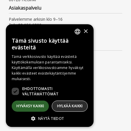
Asiakaspalvelu
Palvelemme arkisin klo 9–16
Puh. 09 156 6800
×
(mpm/pvm, myös jonotusaika)
asiakaspalvelu@otava.fi
Tämä sivusto käyttää
FINNISH
Lisätietoa
evästeitä
SWEDISH
Toimitusehdot
Tämä verkkosivusto käyttää evästeitä
käyttökokemuksen parantamiseksi.
ENGLISH
Käyttöohjeet
Käyttämällä verkkosivustoamme hyväksyt
Tietosuojaseloste
kaikki evästeet evästekäytäntöjemme
mukaisesti.
Saavutettavuusseloste
EHDOTTOMASTI
VÄLTTÄMÄTTÖMÄT
HYVÄKSY KAIKKI
HYLKÄÄ KAIKKI
NÄYTÄ TIEDOT