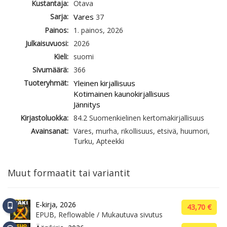
Kustantaja:
Otava
Sarja:
Vares
37
Painos:
1. painos, 2026
Julkaisuvuosi:
2026
Kieli:
suomi
Sivumäärä:
366
Tuoteryhmät:
Yleinen kirjallisuus
Kotimainen kaunokirjallisuus
Jännitys
Kirjastoluokka:
84.2 Suomenkielinen kertomakirjallisuus
Avainsanat:
Vares, murha, rikollisuus, etsivä, huumori,
Turku, Apteekki
Muut formaatit tai variantit
E-kirja, 2026
43,70 €
EPUB, Reflowable / Mukautuva sivutus