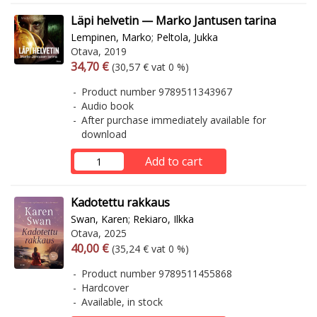
Läpi helvetin — Marko Jantusen tarina
Lempinen, Marko
;
Peltola, Jukka
Otava, 2019
Arvonlisäverollinen hinta
Excl. vat
34,70 €
(30,57 € vat 0 %)
Product number 9789511343967
Audio book
After purchase immediately available for
download
Add to cart
Kadotettu rakkaus
Swan, Karen
;
Rekiaro, Ilkka
Otava, 2025
Arvonlisäverollinen hinta
Excl. vat
40,00 €
(35,24 € vat 0 %)
Product number 9789511455868
Hardcover
Available, in stock