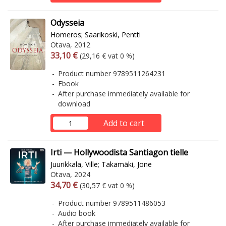
Odysseia
Homeros
;
Saarikoski, Pentti
Otava, 2012
Arvonlisäverollinen hinta
Excl. vat
33,10 €
(29,16 € vat 0 %)
Product number 9789511264231
Ebook
After purchase immediately available for
download
Add to cart
Irti — Hollywoodista Santiagon tielle
Juurikkala, Ville
;
Takamäki, Jone
Otava, 2024
Arvonlisäverollinen hinta
Excl. vat
34,70 €
(30,57 € vat 0 %)
Product number 9789511486053
Audio book
After purchase immediately available for