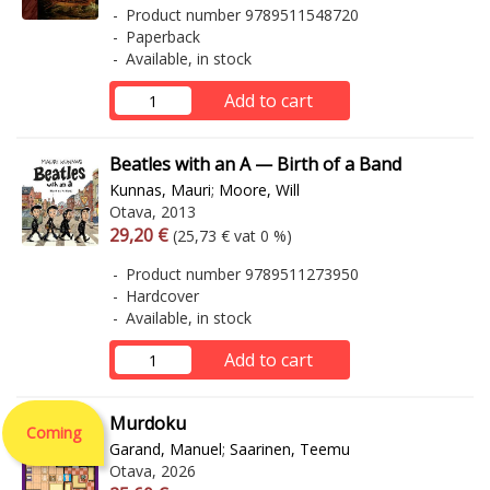
Product number 9789511548720
Paperback
Available, in stock
Add to cart
Beatles with an A — Birth of a Band
Kunnas, Mauri
;
Moore, Will
Otava, 2013
Arvonlisäverollinen hinta
Excl. vat
29,20 €
(25,73 € vat 0 %)
Product number 9789511273950
Hardcover
Available, in stock
Add to cart
Murdoku
Coming
Garand, Manuel
;
Saarinen, Teemu
Otava, 2026