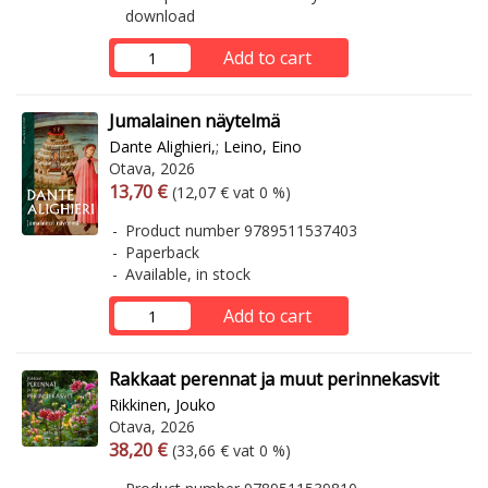
download
Add to cart
Jumalainen näytelmä
Dante Alighieri,
;
Leino, Eino
Otava, 2026
Arvonlisäverollinen hinta
Excl. vat
13,70 €
(12,07 € vat 0 %)
Product number 9789511537403
Paperback
Available, in stock
Add to cart
Rakkaat perennat ja muut perinnekasvit
Rikkinen, Jouko
Otava, 2026
Arvonlisäverollinen hinta
Excl. vat
38,20 €
(33,66 € vat 0 %)