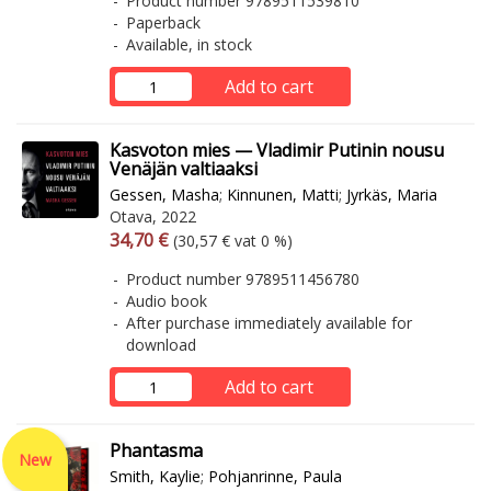
Product number 9789511539810
Paperback
Available, in stock
Add to cart
Kasvoton mies — Vladimir Putinin nousu
Venäjän valtiaaksi
Gessen, Masha
;
Kinnunen, Matti
;
Jyrkäs, Maria
Otava, 2022
Arvonlisäverollinen hinta
Excl. vat
34,70 €
(30,57 € vat 0 %)
Product number 9789511456780
Audio book
After purchase immediately available for
download
Add to cart
Phantasma
New
Smith, Kaylie
;
Pohjanrinne, Paula