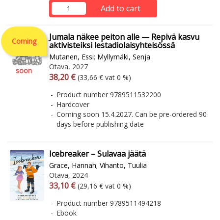
Add to cart
Jumala näkee peiton alle — Repivä kasvu
Coming
aktivisteiksi lestadiolaisyhteisössä
Mutanen, Essi
;
Myllymäki, Senja
Otava, 2027
soon
Arvonlisäverollinen hinta
Excl. vat
38,20 €
(33,66 € vat 0 %)
Product number 9789511532200
Hardcover
Coming soon 15.4.2027. Can be pre-ordered 90
days before publishing date
Icebreaker – Sulavaa jäätä
Grace, Hannah
;
Vihanto, Tuulia
Otava, 2024
Arvonlisäverollinen hinta
Excl. vat
33,10 €
(29,16 € vat 0 %)
Product number 9789511494218
Ebook