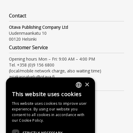
Contact
Otava Publishing Company Ltd
Uudenmaankatu 10
00120 Helsinki
Customer Service
Opening hours Mon – Fri: 9:00 AM – 4:00 PM
Tel. +358 (0)9 156 6800
(local/mobile network charge, also waiting time)
asiakaspalvelu@otava.fi
×
Information
This website uses cookies
FINNISH
Terms of delivery
This website uses cookies to improve user
Instructions
SWEDISH
experience. By using our website you
Privacy Policy
consent to all cookies in accordance with
ENGLISH
our Cookie Policy.
Accessibility Statement