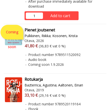
After purchase immediately available for
download
Add to cart
Pienet joutsenet
Coming
Pulkkinen, Riikka
;
Kosonen, Krista
Otava, 2026
Arvonlisäverollinen hinta
Excl. vat
41,80 €
(36,83 € vat 0 %)
soon
Product number 9789511520092
Audio book
Coming soon 1.9.2026
Rotukarja
Bazterrica, Agustina
;
Aaltonen, Einari
Otava, 2019
Arvonlisäverollinen hinta
Excl. vat
33,10 €
(29,16 € vat 0 %)
Product number 9789520119164
Ebook