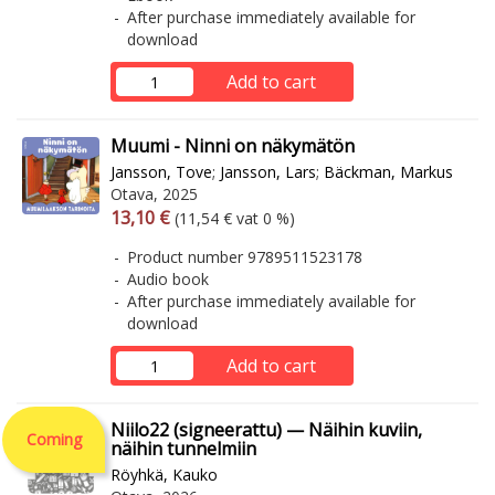
After purchase immediately available for
download
Add to cart
Muumi - Ninni on näkymätön
Jansson, Tove
;
Jansson, Lars
;
Bäckman, Markus
Otava, 2025
Arvonlisäverollinen hinta
Excl. vat
13,10 €
(11,54 € vat 0 %)
Product number 9789511523178
Audio book
After purchase immediately available for
download
Add to cart
Niilo22 (signeerattu) — Näihin kuviin,
Coming
näihin tunnelmiin
Röyhkä, Kauko