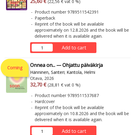
Arvonlisäverollinen hinta
Excl. vat
25,60 €
(22,56 € vat 0 %)
soon
Product number 9789511542391
Paperback
Reprint of the book will be available
approximately on 12.8.2026 and the book will be
delivered when it is available again.
Add to cart
Onnea on... — Ohjattu päiväkirja
Coming
Hänninen, Santeri
;
Kantola, Helmi
Otava, 2026
Arvonlisäverollinen hinta
Excl. vat
32,70 €
(28,81 € vat 0 %)
soon
Product number 9789511537687
Hardcover
Reprint of the book will be available
approximately on 10.8.2026 and the book will be
delivered when it is available again.
Add to cart