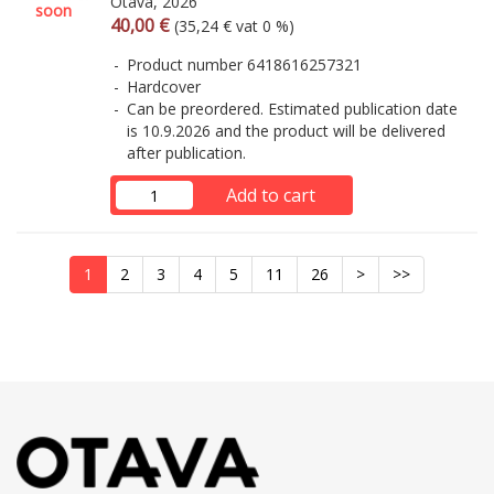
Otava, 2026
soon
Arvonlisäverollinen hinta
Excl. vat
40,00 €
(35,24 € vat 0 %)
Product number 6418616257321
Hardcover
Can be preordered. Estimated publication date
is 10.9.2026 and the product will be delivered
after publication.
Add to cart
1
2
3
4
5
11
26
>
>>