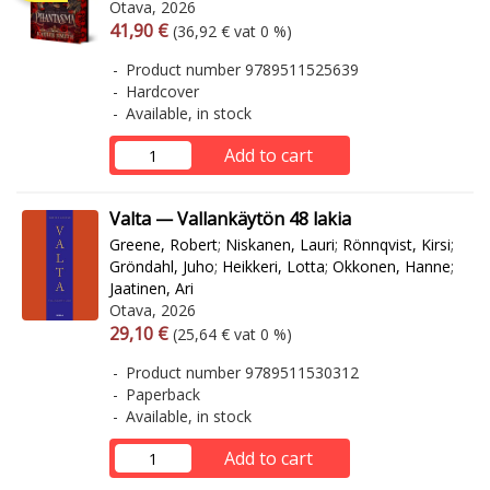
Otava, 2026
Arvonlisäverollinen hinta
Excl. vat
41,90 €
(36,92 € vat 0 %)
Product number 9789511525639
Hardcover
Available, in stock
Add to cart
Valta — Vallankäytön 48 lakia
Greene, Robert
;
Niskanen, Lauri
;
Rönnqvist, Kirsi
;
Gröndahl, Juho
;
Heikkeri, Lotta
;
Okkonen, Hanne
;
Jaatinen, Ari
Otava, 2026
Arvonlisäverollinen hinta
Excl. vat
29,10 €
(25,64 € vat 0 %)
Product number 9789511530312
Paperback
Available, in stock
Add to cart