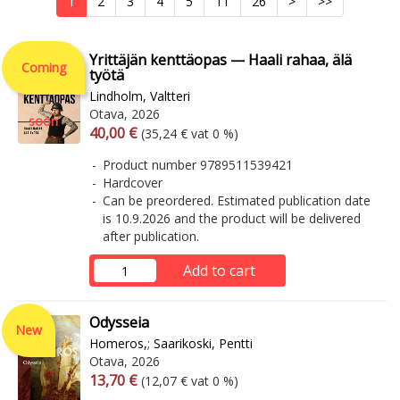
1
2
3
4
5
11
26
>
>>
Yrittäjän kenttäopas — Haali rahaa, älä
Coming
työtä
Lindholm, Valtteri
Otava, 2026
soon
Arvonlisäverollinen hinta
Excl. vat
40,00 €
(35,24 € vat 0 %)
Product number 9789511539421
Hardcover
Can be preordered. Estimated publication date
is 10.9.2026 and the product will be delivered
after publication.
Add to cart
Odysseia
New
Homeros,
;
Saarikoski, Pentti
Otava, 2026
Arvonlisäverollinen hinta
Excl. vat
13,70 €
(12,07 € vat 0 %)