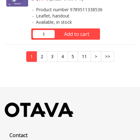
Product number 9789511338536
Leaflet, handout
Available, in stock
Add to cart
1
2
3
4
5
11
>
>>
Contact