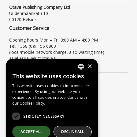
Otava Publishing Company Ltd
Uudenmaankatu 10
00120 Helsinki
Customer Service
Opening hours Mon – Fri: 9:00 AM – 4:00 PM
Tel. +358 (0)9 156 6800
(local/mobile network charge, also waiting time)
asiakaspalvelu@otava.fi
×
Information
This website uses cookies
FINNISH
Terms of delivery
This website uses cookies to improve user
Instructions
SWEDISH
experience. By using our website you
Privacy Policy
consent to all cookies in accordance with
ENGLISH
our Cookie Policy.
Accessibility Statement
STRICTLY NECESSARY
ACCEPT ALL
DECLINE ALL