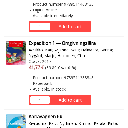
Product number 9789511403135
Digital online
Available immediately
Add to cart
Expedition 1 — Omgivningslära
Aavikko, Kati
;
Arjanne, Satu
;
Halivaara, Sanna
;
Nygård, Marjo
;
Heinonen, Cilla
Otava, 2017
Arvonlisäverollinen hinta
Excl. vat
41,77 €
(36,80 € vat 0 %)
Product number 9789511288848
Paperback
Available, in stock
Add to cart
Karlavagnen 6b
Kiviluoma, Päivi
;
Nyrhinen, Kimmo
;
Perälä, Pirita
;