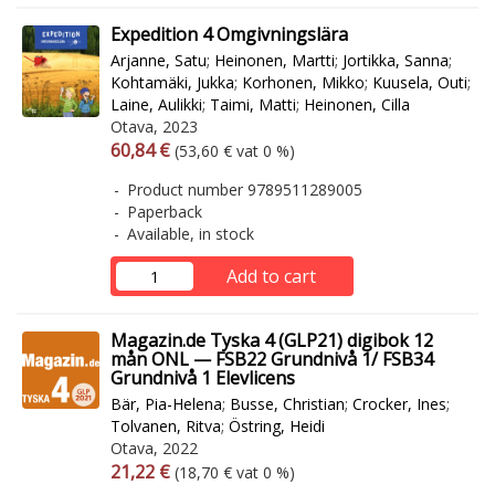
Expedition 4 Omgivningslära
Arjanne, Satu
;
Heinonen, Martti
;
Jortikka, Sanna
;
Kohtamäki, Jukka
;
Korhonen, Mikko
;
Kuusela, Outi
;
Laine, Aulikki
;
Taimi, Matti
;
Heinonen, Cilla
Otava, 2023
Arvonlisäverollinen hinta
Excl. vat
60,84 €
(53,60 € vat 0 %)
Product number 9789511289005
Paperback
Available, in stock
Add to cart
Magazin.de Tyska 4 (GLP21) digibok 12
mån ONL — FSB22 Grundnivå 1/ FSB34
Grundnivå 1 Elevlicens
Bär, Pia-Helena
;
Busse, Christian
;
Crocker, Ines
;
Tolvanen, Ritva
;
Östring, Heidi
Otava, 2022
Arvonlisäverollinen hinta
Excl. vat
21,22 €
(18,70 € vat 0 %)