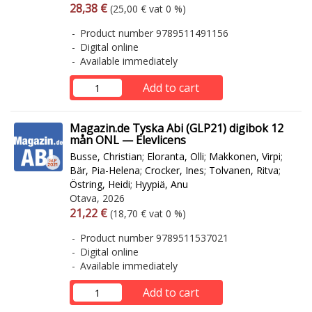
Arvonlisäverollinen hinta
Excl. vat
28,38 €
(25,00 € vat 0 %)
Product number 9789511491156
Digital online
Available immediately
Add to cart
Magazin.de Tyska Abi (GLP21) digibok 12
mån ONL — Elevlicens
Busse, Christian
;
Eloranta, Olli
;
Makkonen, Virpi
;
Bär, Pia-Helena
;
Crocker, Ines
;
Tolvanen, Ritva
;
Östring, Heidi
;
Hyypiä, Anu
Otava, 2026
Arvonlisäverollinen hinta
Excl. vat
21,22 €
(18,70 € vat 0 %)
Product number 9789511537021
Digital online
Available immediately
Add to cart