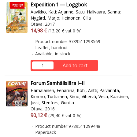
Expedition 1 — Loggbok
Aavikko, Kati
;
Arjanne, Satu
;
Halivaara, Sanna
;
Nygård, Marjo
;
Heinonen, Cilla
Otava, 2017
Arvonlisäverollinen hinta
Excl. vat
14,98 €
(13,20 € vat 0 %)
Product number 9789511293569
Leaflet, handout
Available, in stock
Add to cart
Forum Samhällslära I–II
Hämäläinen, Eenariina
;
Kohi, Antti
;
Päivärinta,
Kimmo
;
Turtiainen, Simo
;
Vihervä, Vesa
;
Kaakinen,
Jussi
;
Stenfors, Gunilla
Otava, 2016
Arvonlisäverollinen hinta
Excl. vat
90,12 €
(79,40 € vat 0 %)
Product number 9789511299448
Paperback