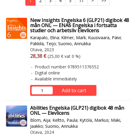
1
2
3
4
5
11
>
>>
New Insights Engelska 6 (GLP21) digibok 48
mån ONL — ENA6 Engelska i fortsatta
studier och arbetsliv Elevlicens
Karapalo, Elina
;
Kilmer, Mark
;
Kuusivaara, Päivi
;
Päkkilä, Teijo
;
Suonio, Annukka
Otava, 2023
Arvonlisäverollinen hinta
Excl. vat
28,38 €
(25,00 € vat 0 %)
Product number 9789511376552
Digital online
Available immediately
Add to cart
Abilities Engelska (GLP21) digibok 48 mån
ONL — Elevlicens
Blom, Aija
;
Keltto, Paula
;
Kytölä, Markus
;
Mäki,
Jaakko
;
Suonio, Annukka
Otava, 2024