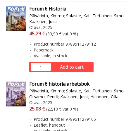
Forum 6 Historia
Päivärinta, Kimmo
;
Solastie, Kati
;
Turtiainen, Simo
;
Kaakinen, Jussi
Otava, 2025
Arvonlisäverollinen hinta
Excl. vat
45,29 €
(39,90 € vat 0 %)
Product number 9789511279112
Paperback
Available, in stock
Add to cart
Forum 6 historia arbetsbok
Päivärinta, Kimmo
;
Solastie, Kati
;
Turtiainen, Simo
;
Otsamo, Pentti
;
Kaakinen, Jussi
;
Heinonen, Cilla
Otava, 2025
Arvonlisäverollinen hinta
Excl. vat
25,08 €
(22,10 € vat 0 %)
Product number 9789511279105
Leaflet, handout
Available, in stock