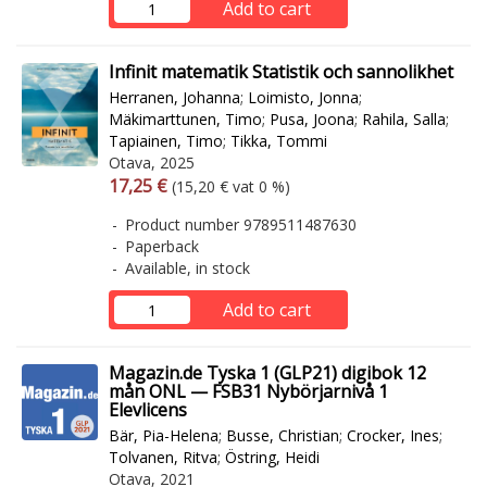
Add to cart
Infinit matematik Statistik och sannolikhet
Herranen, Johanna
;
Loimisto, Jonna
;
Mäkimarttunen, Timo
;
Pusa, Joona
;
Rahila, Salla
;
Tapiainen, Timo
;
Tikka, Tommi
Otava, 2025
Arvonlisäverollinen hinta
Excl. vat
17,25 €
(15,20 € vat 0 %)
Product number 9789511487630
Paperback
Available, in stock
Add to cart
Magazin.de Tyska 1 (GLP21) digibok 12
mån ONL — FSB31 Nybörjarnivå 1
Elevlicens
Bär, Pia-Helena
;
Busse, Christian
;
Crocker, Ines
;
Tolvanen, Ritva
;
Östring, Heidi
Otava, 2021