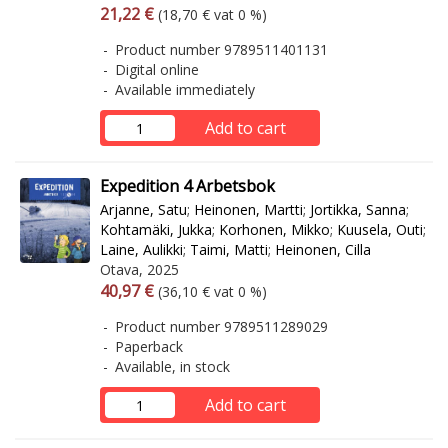
Arvonlisäverollinen hinta
Excl. vat
21,22 €
(18,70 € vat 0 %)
Product number 9789511401131
Digital online
Available immediately
Add to cart
Expedition 4 Arbetsbok
Arjanne, Satu
;
Heinonen, Martti
;
Jortikka, Sanna
;
Kohtamäki, Jukka
;
Korhonen, Mikko
;
Kuusela, Outi
;
Laine, Aulikki
;
Taimi, Matti
;
Heinonen, Cilla
Otava, 2025
Arvonlisäverollinen hinta
Excl. vat
40,97 €
(36,10 € vat 0 %)
Product number 9789511289029
Paperback
Available, in stock
Add to cart