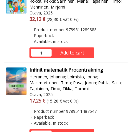
Rokka, Pekka
;
Salminen, Maria
;
Tapiainen, Timo
;
Manninen, Mirjami
Otava, 2025
Arvonlisäverollinen hinta
Excl. vat
32,12 €
(28,30 € vat 0 %)
Product number 9789511289388
Paperback
Available, in stock
Add to cart
Infinit matematik Procenträkning
Herranen, Johanna
;
Loimisto, Jonna
;
Mäkimarttunen, Timo
;
Pusa, Joona
;
Rahila, Salla
;
Tapiainen, Timo
;
Tikka, Tommi
Otava, 2025
Arvonlisäverollinen hinta
Excl. vat
17,25 €
(15,20 € vat 0 %)
Product number 9789511487647
Paperback
Available, in stock