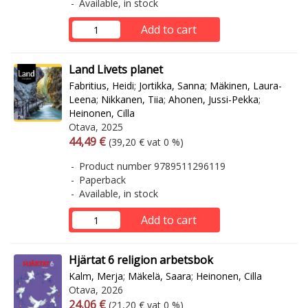
Available, in stock
Add to cart
Land Livets planet
Fabritius, Heidi
;
Jortikka, Sanna
;
Mäkinen, Laura-
Leena
;
Nikkanen, Tiia
;
Ahonen, Jussi-Pekka
;
Heinonen, Cilla
Otava, 2025
Arvonlisäverollinen hinta
Excl. vat
44,49 €
(39,20 € vat 0 %)
Product number 9789511296119
Paperback
Available, in stock
Add to cart
Hjärtat 6 religion arbetsbok
Kalm, Merja
;
Mäkelä, Saara
;
Heinonen, Cilla
Otava, 2026
Arvonlisäverollinen hinta
Excl. vat
24,06 €
(21,20 € vat 0 %)