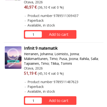
Otava, 2026
Arvonlisäverollinen hinta
Excl. vat
40,97 €
(36,10 € vat 0 %)
Product number 9789511309437
Paperback
Available, in stock
Add to cart
Infinit 9 matematik
Herranen, Johanna
;
Loimisto, Jonna
;
Mäkimarttunen, Timo
;
Pusa, Joona
;
Rahila, Salla
;
Tapiainen, Timo
;
Tikka, Tommi
Otava, 2026
Arvonlisäverollinen hinta
Excl. vat
51,19 €
(45,10 € vat 0 %)
Product number 9789511487623
Paperback
Available, in stock
Add to cart