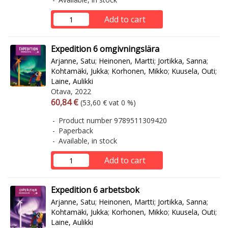
Add to cart
Expedition 6 omgivningslära
Arjanne, Satu
;
Heinonen, Martti
;
Jortikka, Sanna
;
Kohtamäki, Jukka
;
Korhonen, Mikko
;
Kuusela, Outi
;
Laine, Aulikki
Otava, 2022
Arvonlisäverollinen hinta
Excl. vat
60,84 €
(53,60 € vat 0 %)
Product number 9789511309420
Paperback
Available, in stock
Add to cart
Expedition 6 arbetsbok
Arjanne, Satu
;
Heinonen, Martti
;
Jortikka, Sanna
;
Kohtamäki, Jukka
;
Korhonen, Mikko
;
Kuusela, Outi
;
Laine, Aulikki