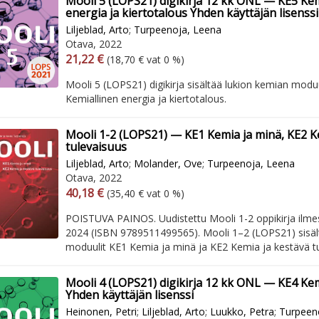
Mooli 5 (LOPS21) digikirja 12 kk ONL — KE5 Kem
energia ja kiertotalous Yhden käyttäjän lisenssi
Liljeblad, Arto
;
Turpeenoja, Leena
Otava, 2022
Arvonlisäverollinen hinta
Excl. vat
21,22 €
(18,70 € vat 0 %)
Mooli 5 (LOPS21) digikirja sisältää lukion kemian modu
Kemiallinen energia ja kiertotalous.
Mooli 1-2 (LOPS21) — KE1 Kemia ja minä, KE2 K
tulevaisuus
Liljeblad, Arto
;
Molander, Ove
;
Turpeenoja, Leena
Otava, 2022
Arvonlisäverollinen hinta
Excl. vat
40,18 €
(35,40 € vat 0 %)
POISTUVA PAINOS. Uudistettu Mooli 1-2 oppikirja ilme
2024 (ISBN 9789511499565). Mooli 1–2 (LOPS21) sisäl
moduulit KE1 Kemia ja minä ja KE2 Kemia ja kestävä tul
Mooli 4 (LOPS21) digikirja 12 kk ONL — KE4 Kem
Yhden käyttäjän lisenssi
Heinonen, Petri
;
Liljeblad, Arto
;
Luukko, Petra
;
Turpeen