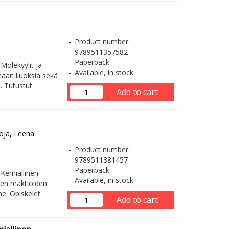
Product number
9789511357582
Paperback
Molekyylit ja
Available, in stock
aan liuoksia sekä
. Tutustut
Add to cart
oja, Leena
Product number
9789511381457
Paperback
 Kemiallinen
Available, in stock
en reaktioiden
e. Opiskelet
Add to cart