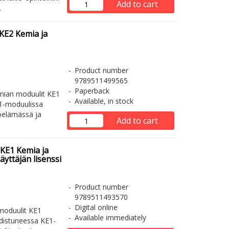
Add to cart
.
KE2 Kemia ja
Product number
9789511499565
Paperback
emian moduulit KE1
Available, in stock
E1-moduulissa
öelämässä ja
Add to cart
 KE1 Kemia ja
yttäjän lisenssi
Product number
9789511493570
Digital online
moduulit KE1
Available immediately
udistuneessa KE1-