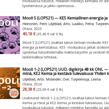
moduulissa tutustut, millainen merkitys kemialla on ar
työelämässä ja jatko-opinnoissa...
Mooli 5 (LOPS21) — KE5 Kemiallinen energia ja 
Heinonen, Petri
;
Liljeblad, Arto
;
Luukko, Petra
;
Turpeen
Otava, 2023
Arvonlisäverollinen hinta
Excl. vat
40,18 €
(35,40 € vat 0 %)
Mooli 5 (LOPS21) sisältää lukion kemian moduulin KE5
energia ja kiertotalous. KE5 -moduulissa jatkat stoikio
opiskelua harjoittelemalla reaktiosarjoihin ja seoksiin lii
laskennallisia tehtäviä...
Mooli 1-2 (LOPS21) UUD. digikirja 48 kk ONL —
minä, KE2 Kemia ja kestävä tulevaisuus Yhden kä
Liljeblad, Arto
;
Molander, Ove
;
Turpeenoja, Leena
Otava, 2024
Arvonlisäverollinen hinta
Excl. vat
28,38 €
(25,00 € vat 0 %)
Uudistunut Mooli 1-2 (LOPS21) sisältää lukion kemian 
Kemia ja minä ja KE2 Kemia ja kestävä tulevaisuus. U
moduulissa tutustut, millainen merkitys kemialla on ar