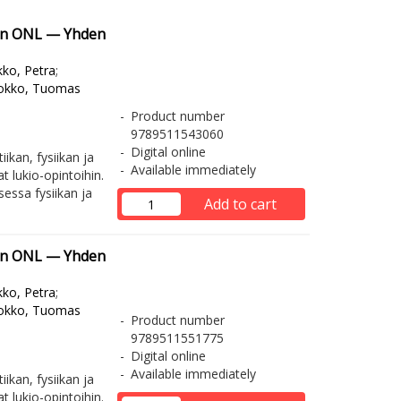
mån ONL — Yhden
ko, Petra
;
Kokko, Tuomas
Product number
9789511543060
Digital online
ikan, fysiikan ja
Available immediately
 lukio-opintoihin.
sessa fysiikan ja
Add to cart
mån ONL — Yhden
ko, Petra
;
Kokko, Tuomas
Product number
9789511551775
Digital online
Available immediately
ikan, fysiikan ja
 lukio-opintoihin.