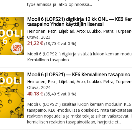
työelämässä ja jatko-opinnoissa...
Mooli 6 (LOPS21) digikirja 12 kk ONL — KE6 Kem
tasapaino Yhden käyttäjän lisenssi
Heinonen, Petri
;
Liljeblad, Arto
;
Luukko, Petra
;
Turpeen
Otava, 2023
Arvonlisäverollinen hinta
Excl. vat
21,22 €
(18,70 € vat 0 %)
Mooli 6 (LOPS21) digikirja sisältää lukion kemian modu
Kemiallinen tasapaino.
Mooli 6 (LOPS21) — KE6 Kemiallinen tasapaino
Heinonen, Petri
;
Liljeblad, Arto
;
Luukko, Petra
;
Turpeen
Otava, 2024
Arvonlisäverollinen hinta
Excl. vat
40,18 €
(35,40 € vat 0 %)
Mooli 6 (LOPS21) sisältää lukion kemian moduulin KE6
tasapaino. KE6 -moduulissa opiskelet, mitä tarkoitetaa
reaktion nopeudella ja mitkä tekijät siihen vaikuttavat. 
kemiallisen reaktion tasapainotilaan, harjoittelet...