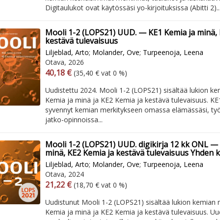
Digitaulukot ovat käytössäsi yo-kirjoituksissa (Abitti 2)..
Mooli 1-2 (LOPS21) UUD. — KE1 Kemia ja minä, 
kestävä tulevaisuus
Liljeblad, Arto
;
Molander, Ove
;
Turpeenoja, Leena
Otava, 2026
Arvonlisäverollinen hinta
Excl. vat
40,18 €
(35,40 € vat 0 %)
Uudistettu 2024. Mooli 1-2 (LOPS21) sisältää lukion k
Kemia ja minä ja KE2 Kemia ja kestävä tulevaisuus. K
syvennyt kemian merkitykseen omassa elämässäsi, ty
jatko-opinnoissa...
Mooli 1-2 (LOPS21) UUD. digikirja 12 kk ONL —
minä, KE2 Kemia ja kestävä tulevaisuus Yhden kä
Liljeblad, Arto
;
Molander, Ove
;
Turpeenoja, Leena
Otava, 2024
Arvonlisäverollinen hinta
Excl. vat
21,22 €
(18,70 € vat 0 %)
Uudistunut Mooli 1-2 (LOPS21) sisältää lukion kemian 
Kemia ja minä ja KE2 Kemia ja kestävä tulevaisuus. U