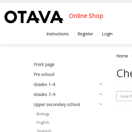
Hyppää pääsisältöön
Online Shop
Instructions
Register
Login
Home
Front page
Ch
Pre-school
Grades 1–6
Grades 7–9
Upper secondary school
Biology
English
Spanish