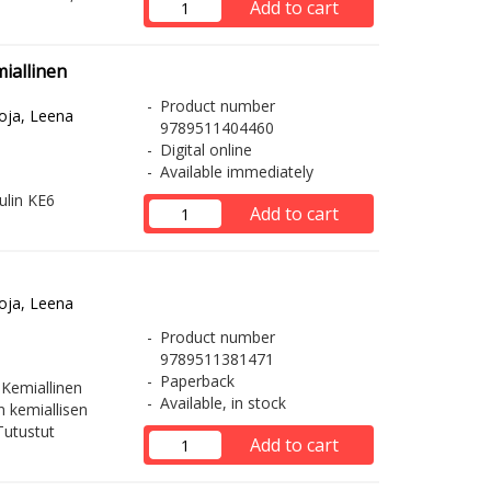
Add to cart
iallinen
Product number
oja, Leena
9789511404460
Digital online
Available immediately
ulin KE6
Add to cart
oja, Leena
Product number
9789511381471
Paperback
 Kemiallinen
Available, in stock
n kemiallisen
Tutustut
Add to cart