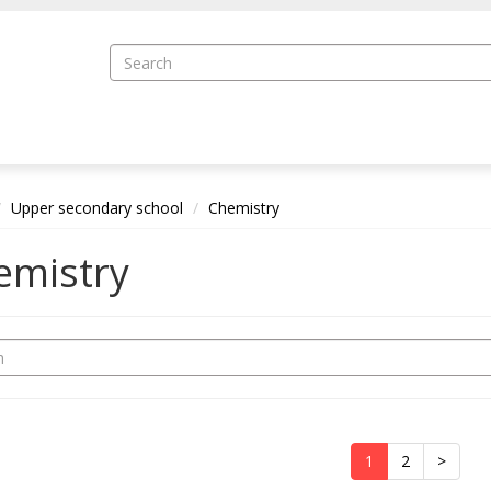
Upper secondary school
Chemistry
emistry
1
2
>