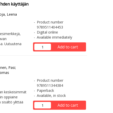
Yhden käyttäjän
oja, Leena
Product number
9789511404453
Digital online
, esimerkkejä,
Available immediately
avan
sa. Uutuutena
Add to cart
inen, Pasi
;
uomas
Product number
9789511344384
Paperback
ian keskeisimmät
Available, in stock
in oppiaine
isältö ylittää
Add to cart