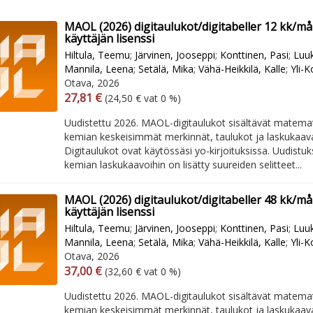
MAOL (2026) digitaulukot/digitabeller 12 kk/
käyttäjän lisenssi
Hiltula, Teemu
;
Järvinen, Jooseppi
;
Konttinen, Pasi
;
Luuk
Mannila, Leena
;
Setälä, Mika
;
Vähä-Heikkilä, Kalle
;
Yli-
Otava, 2026
Arvonlisäverollinen hinta
Excl. vat
27,81 €
(24,50 € vat 0 %)
Uudistettu 2026. MAOL-digitaulukot sisältävät matemati
kemian keskeisimmät merkinnät, taulukot ja laskukaavat
Digitaulukot ovat käytössäsi yo-kirjoituksissa. Uudistuk
kemian laskukaavoihin on lisätty suureiden selitteet...
MAOL (2026) digitaulukot/digitabeller 48 kk/
käyttäjän lisenssi
Hiltula, Teemu
;
Järvinen, Jooseppi
;
Konttinen, Pasi
;
Luuk
Mannila, Leena
;
Setälä, Mika
;
Vähä-Heikkilä, Kalle
;
Yli-
Otava, 2026
Arvonlisäverollinen hinta
Excl. vat
37,00 €
(32,60 € vat 0 %)
Uudistettu 2026. MAOL-digitaulukot sisältävät matemati
kemian keskeisimmät merkinnät, taulukot ja laskukaavat