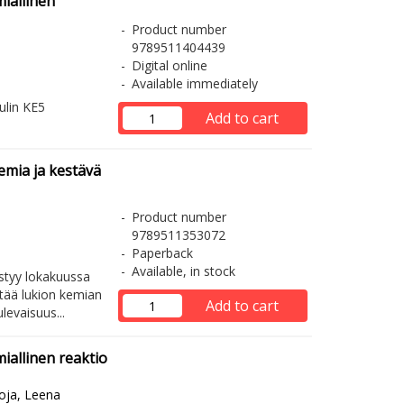
iallinen
Product number
9789511404439
Digital online
Available immediately
ulin KE5
Add to cart
emia ja kestävä
Product number
9789511353072
Paperback
Available, in stock
styy lokakuussa
tää lukion kemian
Add to cart
evaisuus...
iallinen reaktio
oja, Leena