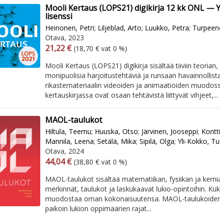
Mooli Kertaus (LOPS21) digikirja 12 kk ONL — 
lisenssi
Heinonen, Petri
;
Liljeblad, Arto
;
Luukko, Petra
;
Turpeen
Otava, 2023
Arvonlisäverollinen hinta
Excl. vat
21,22 €
(18,70 € vat 0 %)
Mooli Kertaus (LOPS21) digikirja sisältää tiiviin teorian
monipuolisia harjoitustehtäviä ja runsaan havainnollist
rikastemateriaalin videoiden ja animaatioiden muodos
kertauskirjassa ovat osaan tehtävistä liittyvät vihjeet,...
MAOL-taulukot
Hiltula, Teemu
;
Huuska, Otso
;
Järvinen, Jooseppi
;
Kontt
Mannila, Leena
;
Setälä, Mika
;
Sipilä, Olga
;
Yli-Kokko, T
Otava, 2024
Arvonlisäverollinen hinta
Excl. vat
44,04 €
(38,80 € vat 0 %)
MAOL-taulukot sisältää matematiikan, fysiikan ja kem
merkinnät, taulukot ja laskukaavat lukio-opintoihin. Kuk
muodostaa oman kokonaisuutensa. MAOL-taulukoiden s
paikoin lukion oppimäärien rajat...