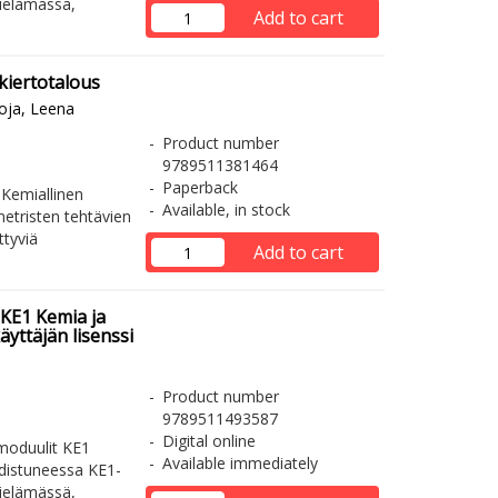
kielämässä,
Add to cart
kiertotalous
oja, Leena
Product number
9789511381464
Paperback
 Kemiallinen
Available, in stock
metristen tehtävien
ttyviä
Add to cart
 KE1 Kemia ja
yttäjän lisenssi
Product number
9789511493587
Digital online
moduulit KE1
Available immediately
udistuneessa KE1-
kielämässä,