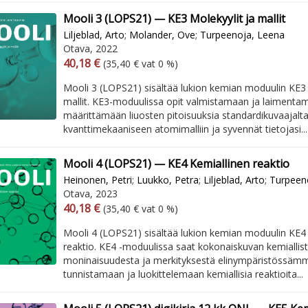
Mooli 3 (LOPS21) — KE3 Molekyylit ja mallit
Liljeblad, Arto
;
Molander, Ove
;
Turpeenoja, Leena
Otava, 2022
Arvonlisäverollinen hinta
Excl. vat
40,18 €
(35,40 € vat 0 %)
Mooli 3 (LOPS21) sisältää lukion kemian moduulin KE3 
mallit. KE3-moduulissa opit valmistamaan ja laimentam
määrittämään liuosten pitoisuuksia standardikuvaajalta
kvanttimekaaniseen atomimalliin ja syvennät tietojasi...
Mooli 4 (LOPS21) — KE4 Kemiallinen reaktio
Heinonen, Petri
;
Luukko, Petra
;
Liljeblad, Arto
;
Turpeen
Otava, 2023
Arvonlisäverollinen hinta
Excl. vat
40,18 €
(35,40 € vat 0 %)
Mooli 4 (LOPS21) sisältää lukion kemian moduulin KE4
reaktio. KE4 -moduulissa saat kokonaiskuvan kemiallist
moninaisuudesta ja merkityksestä elinympäristössämm
tunnistamaan ja luokittelemaan kemiallisia reaktioita...