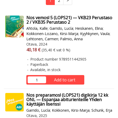
1
2
>
Nos vemos! 5 (LOPS21) — VKB23 Perustaso
2 / VKB35 Perustaso 2
Ahtola, Kalle
;
Garrido, Lucía
;
Heiskanen, Elina
;
Kokkonen-Lozano, Kirsi-Marja
;
Kyyhkynen, Vaula
;
Lehtonen, Carmen
;
Palmio, Anna
Otava, 2024
Arvonlisäverollinen hinta
Excl. vat
40,18 €
(35,40 € vat 0 %)
Product number 9789511442905
Paperback
Available, in stock
Add to cart
Nos preparamos! (LOPS21) digikirja 12 kk
ONL — Espanjaa abiturienteille Yhden
käyttäjän lisenssi
Garrido, Lucía
;
Kokkonen, Kirsi-Marja
;
Schunk, Erja
Otava, 2025