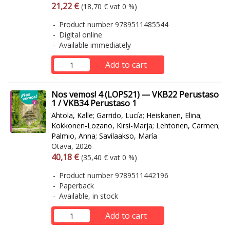
Arvonlisäverollinen hinta
Excl. vat
21,22 €
(18,70 € vat 0 %)
Product number 9789511485544
Digital online
Available immediately
Add to cart
Nos vemos! 4 (LOPS21) — VKB22 Perustaso
1 / VKB34 Perustaso 1
Ahtola, Kalle
;
Garrido, Lucía
;
Heiskanen, Elina
;
Kokkonen-Lozano, Kirsi-Marja
;
Lehtonen, Carmen
;
Palmio, Anna
;
Savilaakso, María
Otava, 2026
Arvonlisäverollinen hinta
Excl. vat
40,18 €
(35,40 € vat 0 %)
Product number 9789511442196
Paperback
Available, in stock
Add to cart