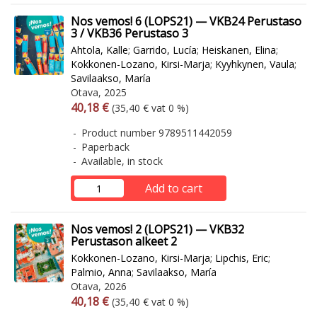
Nos vemos! 6 (LOPS21) — VKB24 Perustaso
3 / VKB36 Perustaso 3
Ahtola, Kalle
;
Garrido, Lucía
;
Heiskanen, Elina
;
Kokkonen-Lozano, Kirsi-Marja
;
Kyyhkynen, Vaula
;
Savilaakso, María
Otava, 2025
Arvonlisäverollinen hinta
Excl. vat
40,18 €
(35,40 € vat 0 %)
Product number 9789511442059
Paperback
Available, in stock
Add to cart
Nos vemos! 2 (LOPS21) — VKB32
Perustason alkeet 2
Kokkonen-Lozano, Kirsi-Marja
;
Lipchis, Eric
;
Palmio, Anna
;
Savilaakso, María
Otava, 2026
Arvonlisäverollinen hinta
Excl. vat
40,18 €
(35,40 € vat 0 %)