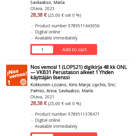
Savilaakso, María
Otava, 2023
Arvonlisäverollinen hinta
Excl. vat
28,38 €
(25,00 € vat 0 %)
Product number 9789511443056
Digital online
Available immediately
Add to cart
Nos vemos! 1 (LOPS21) digikirja 48 kk ONL
— VKB31 Perustason alkeet 1 Yhden
käyttäjän lisenssi
Kokkonen-Lozano, Kirsi-Marja
;
Lipchis, Eric
;
Palmio, Anna
;
Savilaakso, María
Otava, 2021
Arvonlisäverollinen hinta
Excl. vat
28,38 €
(25,00 € vat 0 %)
Product number 9789511378471
Digital online
Available immediately