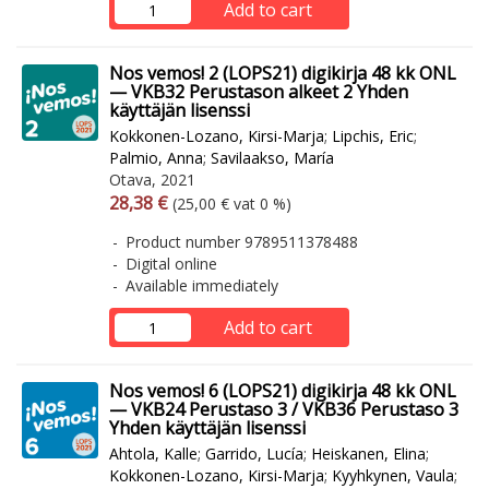
Add to cart
Nos vemos! 2 (LOPS21) digikirja 48 kk ONL
— VKB32 Perustason alkeet 2 Yhden
käyttäjän lisenssi
Kokkonen-Lozano, Kirsi-Marja
;
Lipchis, Eric
;
Palmio, Anna
;
Savilaakso, María
Otava, 2021
Arvonlisäverollinen hinta
Excl. vat
28,38 €
(25,00 € vat 0 %)
Product number 9789511378488
Digital online
Available immediately
Add to cart
Nos vemos! 6 (LOPS21) digikirja 48 kk ONL
— VKB24 Perustaso 3 / VKB36 Perustaso 3
Yhden käyttäjän lisenssi
Ahtola, Kalle
;
Garrido, Lucía
;
Heiskanen, Elina
;
Kokkonen-Lozano, Kirsi-Marja
;
Kyyhkynen, Vaula
;