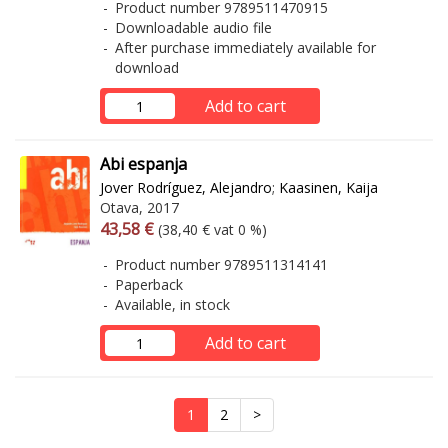
Product number 9789511470915
Downloadable audio file
After purchase immediately available for
download
Add to cart
Abi espanja
Jover Rodríguez, Alejandro
;
Kaasinen, Kaija
Otava, 2017
Arvonlisäverollinen hinta
Excl. vat
43,58 €
(38,40 € vat 0 %)
Product number 9789511314141
Paperback
Available, in stock
Add to cart
1
2
>