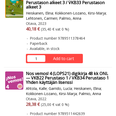
Perustason alkeet 3 / VKB33 Perustason
alkeet 3
Heiskanen, Elina
;
Kokkonen-Lozano, Kirsi-Marja
;
Lehtonen, Carmen
;
Palmio, Anna
Otava, 2023
Arvonlisäverollinen hinta
Excl. vat
40,18 €
(35,40 € vat 0 %)
Product number 9789511378464
Paperback
Available, in stock
Add to cart
Nos vemos! 4 (LOPS21) digikirja 48 kk ONL
— VKB22 Perustaso 1 / VKB34 Perustaso 1
Yhden käyttäjän lisenssi
Ahtola, Kalle
;
Garrido, Lucía
;
Heiskanen, Elina
;
Kokkonen-Lozano, Kirsi-Marja
;
Palmio, Anna
Otava, 2022
Arvonlisäverollinen hinta
Excl. vat
28,38 €
(25,00 € vat 0 %)
Product number 9789511442639