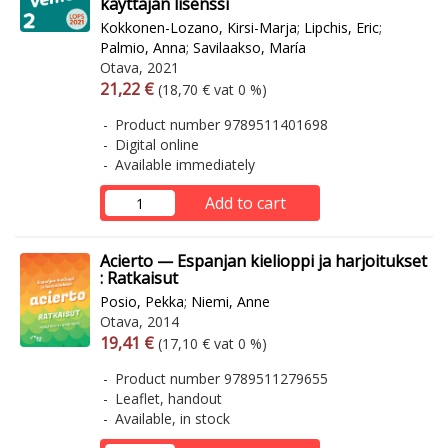
käyttäjän lisenssi
Kokkonen-Lozano, Kirsi-Marja
;
Lipchis, Eric
;
Palmio, Anna
;
Savilaakso, María
Otava, 2021
Arvonlisäverollinen hinta
Excl. vat
21,22 €
(18,70 € vat 0 %)
Product number 9789511401698
Digital online
Available immediately
Add to cart
Acierto — Espanjan kielioppi ja harjoitukset
: Ratkaisut
Posio, Pekka
;
Niemi, Anne
Otava, 2014
Arvonlisäverollinen hinta
Excl. vat
19,41 €
(17,10 € vat 0 %)
Product number 9789511279655
Leaflet, handout
Available, in stock