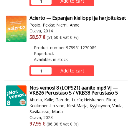
Add to cart
Acierto — Espanjan kielioppi ja harjoitukset
Posio, Pekka
;
Niemi, Anne
Otava, 2014
Arvonlisäverollinen hinta
Excl. vat
58,57 €
(51,60 € vat 0 %)
Product number 9789511270089
Paperback
Available, in stock
Add to cart
Nos vemos! 8 (LOPS21) äänite mp3 VJ —
VKB26 Perustaso 5 / VKB38 Perustaso 5
Ahtola, Kalle
;
Garrido, Lucía
;
Heiskanen, Elina
;
Kokkonen-Lozano, Kirsi-Marja
;
Kyyhkynen, Vaula
;
Savilaakso, María
Otava, 2023
Arvonlisäverollinen hinta
Excl. vat
97,95 €
(86,30 € vat 0 %)