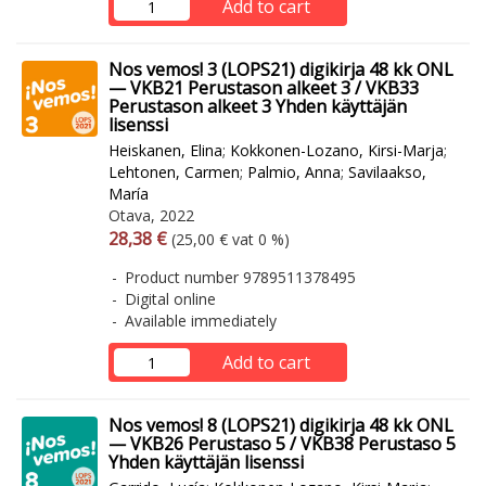
Add to cart
Nos vemos! 3 (LOPS21) digikirja 48 kk ONL
— VKB21 Perustason alkeet 3 / VKB33
Perustason alkeet 3 Yhden käyttäjän
lisenssi
Heiskanen, Elina
;
Kokkonen-Lozano, Kirsi-Marja
;
Lehtonen, Carmen
;
Palmio, Anna
;
Savilaakso,
María
Otava, 2022
Arvonlisäverollinen hinta
Excl. vat
28,38 €
(25,00 € vat 0 %)
Product number 9789511378495
Digital online
Available immediately
Add to cart
Nos vemos! 8 (LOPS21) digikirja 48 kk ONL
— VKB26 Perustaso 5 / VKB38 Perustaso 5
Yhden käyttäjän lisenssi