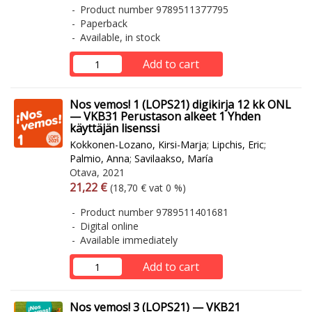
Product number 9789511377795
Paperback
Available, in stock
Add to cart
Nos vemos! 1 (LOPS21) digikirja 12 kk ONL
— VKB31 Perustason alkeet 1 Yhden
käyttäjän lisenssi
Kokkonen-Lozano, Kirsi-Marja
;
Lipchis, Eric
;
Palmio, Anna
;
Savilaakso, María
Otava, 2021
Arvonlisäverollinen hinta
Excl. vat
21,22 €
(18,70 € vat 0 %)
Product number 9789511401681
Digital online
Available immediately
Add to cart
Nos vemos! 3 (LOPS21) — VKB21