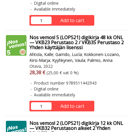
Digital online
Available immediately
Add to cart
Nos vemos! 5 (LOPS21) digikirja 48 kk ONL
— VKB23 Perustaso 2 / VKB35 Perustaso 2
Yhden käyttäjän lisenssi
Ahtola, Kalle
;
Garrido, Lucía
;
Kokkonen-Lozano,
Kirsi-Marja
;
Kyyhkynen, Vaula
;
Palmio, Anna
Otava, 2022
Arvonlisäverollinen hinta
Excl. vat
28,38 €
(25,00 € vat 0 %)
Product number 9789511442943
Digital online
Available immediately
Add to cart
Nos vemos! 2 (LOPS21) digikirja 12 kk ONL
— VKB32 Perustason alkeet 2 Yhden