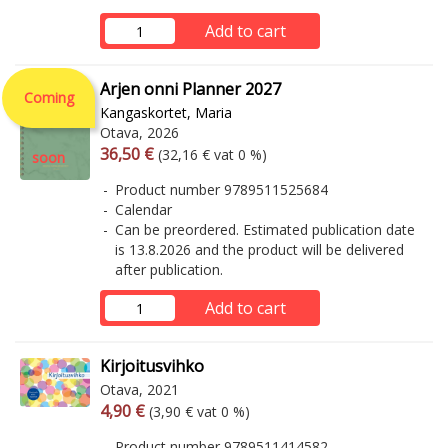
Add to cart
Arjen onni Planner 2027
Coming
Kangaskortet, Maria
Otava, 2026
Arvonlisäverollinen hinta
Excl. vat
36,50 €
(32,16 € vat 0 %)
soon
Product number 9789511525684
Calendar
Can be preordered. Estimated publication date
is 13.8.2026 and the product will be delivered
after publication.
Add to cart
Kirjoitusvihko
Otava, 2021
Arvonlisäverollinen hinta
Excl. vat
4,90 €
(3,90 € vat 0 %)
Product number 9789511414582