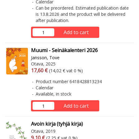
Calendar
Can be preordered. Estimated publication date
is 13.8.2026 and the product will be delivered
after publication.
Add to cart
Muumi - Seinäkalenteri 2026
Jansson, Tove
Otava, 2025
Arvonlisäverollinen hinta
Excl. vat
17,60 €
(14,02 € vat 0 %)
Product number 6418428813234
Calendar
Available, in stock
Add to cart
Avoin kirja (tyhjä kirja)
Otava, 2019
Arvonlisäverollinen hinta
Excl. vat
9,10 €
(7,25 € vat 0 %)