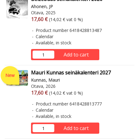
Ahonen, JP
Otava, 2025
Arvonlisäverollinen hinta
Excl. vat
17,60 €
(14,02 € vat 0 %)
Product number 6418428813487
Calendar
Available, in stock
Add to cart
Mauri Kunnas seinäkalenteri 2027
New
Kunnas, Mauri
Otava, 2026
Arvonlisäverollinen hinta
Excl. vat
17,60 €
(14,02 € vat 0 %)
Product number 6418428813777
Calendar
Available, in stock
Add to cart