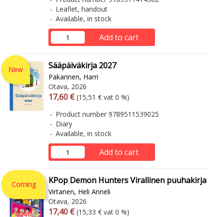
Leaflet, handout
Available, in stock
Add to cart
Sääpäiväkirja 2027
New
Pakarinen, Harri
Otava, 2026
Arvonlisäverollinen hinta
Excl. vat
17,60 €
(15,51 € vat 0 %)
Product number 9789511539025
Diary
Available, in stock
Add to cart
KPop Demon Hunters Virallinen puuhakirja
Coming
Virtanen, Heli Anneli
Otava, 2026
Arvonlisäverollinen hinta
Excl. vat
17,40 €
(15,33 € vat 0 %)
soon