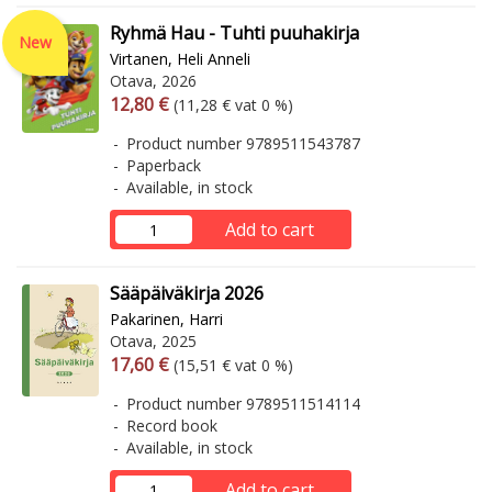
Ryhmä Hau - Tuhti puuhakirja
New
Virtanen, Heli Anneli
Otava, 2026
Arvonlisäverollinen hinta
Excl. vat
12,80 €
(11,28 € vat 0 %)
Product number 9789511543787
Paperback
Available, in stock
Add to cart
Sääpäiväkirja 2026
Pakarinen, Harri
Otava, 2025
Arvonlisäverollinen hinta
Excl. vat
17,60 €
(15,51 € vat 0 %)
Product number 9789511514114
Record book
Available, in stock
Add to cart