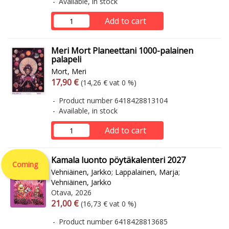
Available, in stock
Add to cart
Meri Mort Planeettani 1000-palainen
palapeli
Mort, Meri
Arvonlisäverollinen hinta
Excl. vat
17,90 €
(14,26 € vat 0 %)
Product number 6418428813104
Available, in stock
Add to cart
Kamala luonto pöytäkalenteri 2027
Coming
Vehniäinen, Jarkko
;
Lappalainen, Marja
;
Vehniäinen, Jarkko
Otava, 2026
soon
Arvonlisäverollinen hinta
Excl. vat
21,00 €
(16,73 € vat 0 %)
Product number 6418428813685