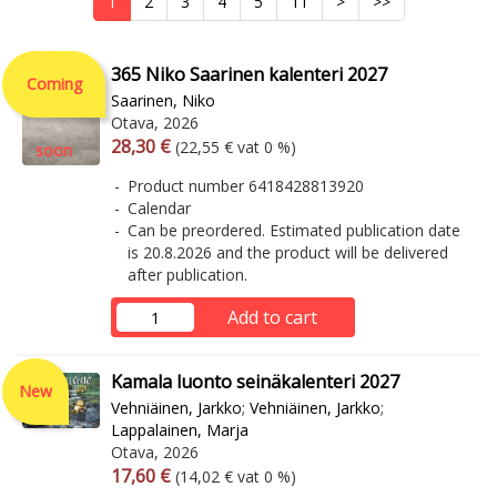
1
2
3
4
5
11
>
>>
365 Niko Saarinen kalenteri 2027
Coming
Saarinen, Niko
Otava, 2026
Arvonlisäverollinen hinta
Excl. vat
28,30 €
(22,55 € vat 0 %)
soon
Product number 6418428813920
Calendar
Can be preordered. Estimated publication date
is 20.8.2026 and the product will be delivered
after publication.
Add to cart
Kamala luonto seinäkalenteri 2027
New
Vehniäinen, Jarkko
;
Vehniäinen, Jarkko
;
Lappalainen, Marja
Otava, 2026
Arvonlisäverollinen hinta
Excl. vat
17,60 €
(14,02 € vat 0 %)