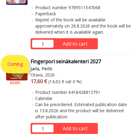
Product number 9789511547068
Paperback
Reprint of the book will be available
approximately on 26.8.2026 and the book will be
delivered when it is available again.
Add to cart
Fingerpori seinäkalenteri 2027
Coming
Jarla, Pertti
Otava, 2026
Arvonlisäverollinen hinta
Excl. vat
17,60 €
(14,02 € vat 0 %)
soon
Product number 6418428813791
Calendar
Can be preordered. Estimated publication date
is 13.8.2026 and the product will be delivered
after publication.
Add to cart