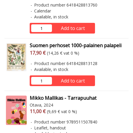
Product number 6418428813760
Calendar
Available, in stock
Add to cart
Suomen perhoset 1000-palainen palapeli
Arvonlisäverollinen hinta
Excl. vat
17,90 €
(14,26 € vat 0 %)
Product number 6418428813128
Available, in stock
Add to cart
Mikko Mallikas - Tarrapuuhat
Otava, 2024
Arvonlisäverollinen hinta
Excl. vat
11,00 €
(9,69 € vat 0 %)
Product number 9789511507840
Leaflet, handout