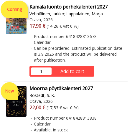
Kamala luonto perhekalenteri 2027
Coming
Vehniäinen, Jarkko
;
Lappalainen, Marja
Otava, 2026
Arvonlisäverollinen hinta
Excl. vat
17,90 €
(14,26 € vat 0 %)
soon
Product number 6418428813678
Calendar
Can be preordered. Estimated publication date
is 3.9.2026 and the product will be delivered
after publication.
Add to cart
Moorna pöytäkalenteri 2027
New
Rostedt, S. K.
Otava, 2026
Arvonlisäverollinen hinta
Excl. vat
22,00 €
(17,53 € vat 0 %)
Product number 6418428813838
Calendar
Available, in stock