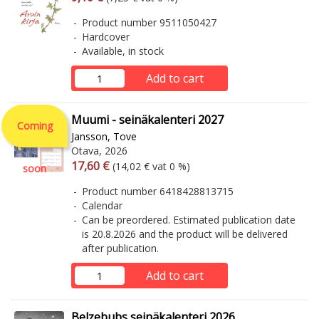
Product number 9511050427
Hardcover
Available, in stock
Add to cart
Muumi - seinäkalenteri 2027
Coming
Jansson, Tove
Otava, 2026
Arvonlisäverollinen hinta
Excl. vat
17,60 €
(14,02 € vat 0 %)
soon
Product number 6418428813715
Calendar
Can be preordered. Estimated publication date
is 20.8.2026 and the product will be delivered
after publication.
Add to cart
Belzebubs seinäkalenteri 2026