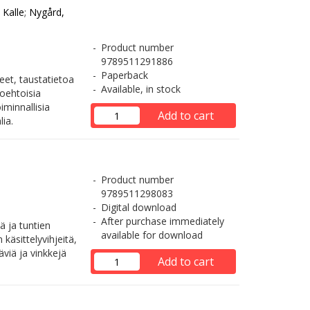
 Kalle
;
Nygård,
Product number
9789511291886
Paperback
eet, taustatietoa
Available, in stock
toehtoisia
iminnallisia
Add to cart
ia.
Product number
9789511298083
Digital download
After purchase immediately
ä ja tuntien
available for download
käsittelyvihjeitä,
äviä ja vinkkejä
Add to cart