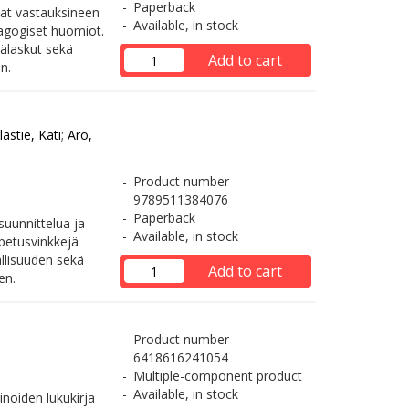
Paperback
mat vastauksineen
Available, in stock
dagogiset huomiot.
älaskut sekä
Add to cart
n.
lastie, Kati
;
Aro,
Product number
9789511384076
Paperback
suunnittelua ja
Available, in stock
opetusvinkkejä
llisuuden sekä
Add to cart
en.
Product number
6418616241054
Multiple-component product
Available, in stock
inoiden lukukirja