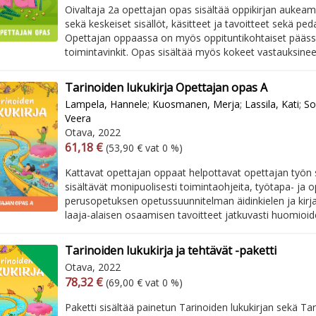
Oivaltaja 2a opettajan opas sisältää oppikirjan aukea
sekä keskeiset sisällöt, käsitteet ja tavoitteet sekä pe
Opettajan oppaassa on myös oppituntikohtaiset pääss
toimintavinkit. Opas sisältää myös kokeet vastauksinee
Tarinoiden lukukirja Opettajan opas A
Lampela, Hannele
;
Kuosmanen, Merja
;
Lassila, Kati
;
So
Veera
Otava, 2022
Arvonlisäverollinen hinta
Excl. vat
61,18 €
(53,90 € vat 0 %)
Kattavat opettajan oppaat helpottavat opettajan työn 
sisältävät monipuolisesti toimintaohjeita, työtapa- ja 
perusopetuksen opetussuunnitelman äidinkielen ja kirja
laaja-alaisen osaamisen tavoitteet jatkuvasti huomioid
Tarinoiden lukukirja ja tehtävät -paketti
Otava, 2022
Arvonlisäverollinen hinta
Excl. vat
78,32 €
(69,00 € vat 0 %)
Paketti sisältää painetun Tarinoiden lukukirjan sekä Tar