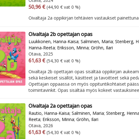
Otava, 2024
Arvonlisäverollinen hinta
Excl. vat
50,96 €
(44,90 € vat 0 %)
Oivaltaja 2a oppikirjan tehtävien vastaukset painettuna 
Oivaltaja 2b opettajan opas
Luukkonen, Hanna-Kaisa
;
Salminen, Maria
;
Stenberg, 
Hanna-Reeta
;
Eriksson, Minna
;
Gröhn, Ilari
Otava, 2025
Arvonlisäverollinen hinta
Excl. vat
61,63 €
(54,30 € vat 0 %)
Oivaltaja 2b opettajan opas sisältää oppikirjan aukea
sekä keskeiset sisällöt, käsitteet ja tavoitteet sekä pe
Opettajan oppaassa on myös oppituntikohtaiset pääss
toimintavinkit. Opas sisältää myös kokeet vastauksinee
Oivaltaja 2a opettajan opas
Rautio, Hanna-Kaisa
;
Salminen, Maria
;
Stenberg, Henn
Reeta
;
Eriksson, Minna
;
Gröhn, Ilari
Otava, 2026
Arvonlisäverollinen hinta
Excl. vat
61,63 €
(54,30 € vat 0 %)