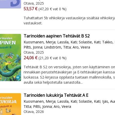
Otava, 2025
Arvonlisäverollinen hinta
Excl. vat
53,57 €
(47,20 € vat 0 %)
Tuhattaituri 5b vihkokirja vastauskirja sisältää vihkokir
vastaukset.
Tarinoiden aapinen Tehtävät B S2
Kuosmanen, Merja
;
Lassila, Kati
;
Solastie, Kati
;
Takko, 
Piltti, Jonna
;
Lindström, Titta
;
Aro, Veera
Otava, 2025
Arvonlisäverollinen hinta
Excl. vat
24,06 €
(21,20 € vat 0 %)
Tehtävät B S2 on versiokirja, joten sen käyttäminen o
rinnakkain perustehtäväkirjan ja E-tehtäväkirjan kans
luokassa. S2-kirjassa oppilasta tuetaan mallinnoksilla, 
avulla sekä helpotetulla sanastolla...
Tarinoiden lukukirja Tehtävät A E
Kuosmanen, Merja
;
Lassila, Kati
;
Solastie, Kati
;
Ijäs, Au
Titta
;
Piltti, Jonna
;
Aro, Veera
Otava, 2026