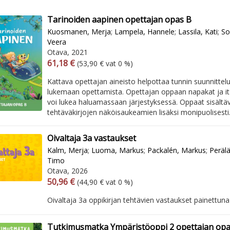
Tarinoiden aapinen opettajan opas B
Kuosmanen, Merja
;
Lampela, Hannele
;
Lassila, Kati
;
So
Veera
Otava, 2021
Arvonlisäverollinen hinta
Excl. vat
61,18 €
(53,90 € vat 0 %)
Kattava opettajan aineisto helpottaa tunnin suunnittelu
lukemaan opettamista. Opettajan oppaan napakat ja its
voi lukea haluamassaan järjestyksessä. Oppaat sisältäv
tehtäväkirjojen näköisaukeamien lisäksi monipuolisesti.
Oivaltaja 3a vastaukset
Kalm, Merja
;
Luoma, Markus
;
Packalén, Markus
;
Perälä
Timo
Otava, 2026
Arvonlisäverollinen hinta
Excl. vat
50,96 €
(44,90 € vat 0 %)
Oivaltaja 3a oppikirjan tehtävien vastaukset painettuna 
Tutkimusmatka Ympäristöoppi 2 opettajan op