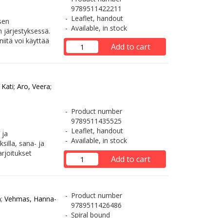
9789511422211
Leaflet, handout
sen
Available, in stock
 järjestyksessä.
niitä voi käyttää
Add to cart
 Kati
;
Aro, Veera
;
Product number
9789511435525
Leaflet, handout
 ja
Available, in stock
silla, sana- ja
rjoitukset
Add to cart
Product number
a
;
Vehmas, Hanna-
9789511426486
Spiral bound