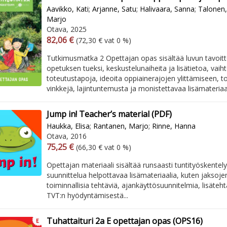
Aavikko, Kati
;
Arjanne, Satu
;
Halivaara, Sanna
;
Talonen,
Marjo
Otava, 2025
Arvonlisäverollinen hinta
Excl. vat
82,06 €
(72,30 € vat 0 %)
Tutkimusmatka 2 Opettajan opas sisältää luvun tavoitt
opetuksen tueksi, keskustelunaiheita ja lisätietoa, vaih
toteutustapoja, ideoita oppiainerajojen ylittämiseen, to
vinkkejä, lajintuntemusta ja monistettavaa lisämateriaal
Jump in! Teacher’s material (PDF)
Haukka, Elisa
;
Rantanen, Marjo
;
Rinne, Hanna
Otava, 2016
Arvonlisäverollinen hinta
Excl. vat
75,25 €
(66,30 € vat 0 %)
Opettajan materiaali sisältää runsaasti tuntityöskentely
suunnittelua helpottavaa lisämateriaalia, kuten jaksojen 
toiminnallisia tehtäviä, ajankäyttösuunnitelmia, lisäteht
TVT:n hyödyntämisestä...
Tuhattaituri 2a E opettajan opas (OPS16)