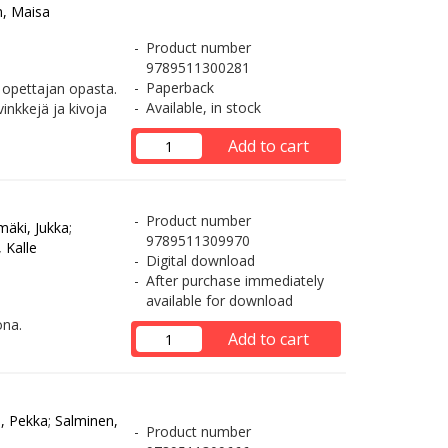
, Maisa
Product number
9789511300281
Paperback
 opettajan opasta.
Available, in stock
inkkejä ja kivoja
Add to cart
Product number
äki, Jukka
;
9789511309970
 Kalle
Digital download
After purchase immediately
available for download
ona.
Add to cart
, Pekka
;
Salminen,
Product number