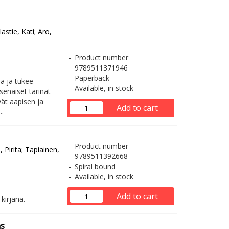
lastie, Kati
;
Aro,
Product number
9789511371946
Paperback
a ja tukee
Available, in stock
enäiset tarinat
ät aapisen ja
Add to cart
..
Product number
, Pirita
;
Tapiainen,
9789511392668
Spiral bound
Available, in stock
Add to cart
kirjana.
as