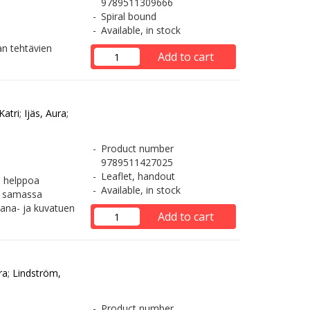
9789511309666
Spiral bound
Available, in stock
jan tehtävien
Add to cart
Katri
;
Ijäs, Aura
;
Product number
9789511427025
Leaflet, handout
n helppoa
Available, in stock
sa samassa
sana- ja kuvatuen
Add to cart
ra
;
Lindström,
Product number