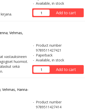
Available, in stock
Add to cart
kirjana.
Henna
;
Vehmas,
Product number
9789511427421
Paperback
mat vastauksineen
Available, in stock
dagogiset huomiot.
älaskut sekä
Add to cart
n.
a
;
Vehmas, Hanna-
Product number
9789511427414