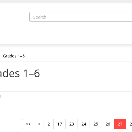
Grades 1–6
ades 1–6
<<
<
2
17
23
24
25
26
27