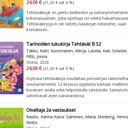
Arvonlisäverollinen hinta
Excl. vat
24,06 €
(21,20 € vat 0 %)
Tehtäväkirjat on jaettu kielitiedon ja luetunymmärtämi
kokonaisuuksiin, joita opettaja voi edetä haluamassaan
Tehtäväkirjoja ei ole sidottu lukukirjan teksteihin, vaan 
itsenäisesti...
Tarinoiden lukukirja Tehtävät B S2
Takko, Katri
;
Kuosmanen, Merja
;
Lassila, Kati
;
Solastie,
Piltti, Jonna
Otava, 2026
Arvonlisäverollinen hinta
Excl. vat
24,06 €
(21,20 € vat 0 %)
Eriyttävä tehtäväkirja noudattaa peruskirjan rakennetta
sivunumerointia. S2-kirjassa oppilasta tuetaan mallinnok
kuvatuen avulla sekä helpotetulla sanastolla. Sanastoha
vahvistavat arjen sanavarastoa.
Oivaltaja 2a vastaukset
Rautio, Hanna-Kaisa
;
Salminen, Maria
;
Stenberg, Henn
Reeta