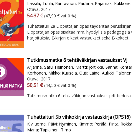
Lassila, Tuula
;
Rantavuori, Pauliina
;
Rajamäki-Kukkonen
Otava, 2017
Arvonlisäverollinen hinta
Excl. vat
54,37 €
(47,90 € vat 0 %)
Tuhattaituri 2a E opettajan opas täydentää peruskirjan
E opettajan opas sisältää mm. hyödyllisiä pedagogisia v
harjoituksia, E-kirjan oikeat vastaukset sekä E-kokeet.
Tutkimusmatka 6 tehtäväkirjan vastaukset VJ
Arjanne, Satu
;
Heinonen, Martti
;
Jortikka, Sanna
;
Kohtam
Korhonen, Mikko
;
Kuusela, Outi
;
Laine, Aulikki
;
Talonen,
Otava, 2017
Arvonlisäverollinen hinta
Excl. vat
50,51 €
(44,50 € vat 0 %)
Tutkimusmatka 6 tehtäväkirjan vastaukset pdf-tiedost
Tuhattaituri 5b vihkokirja vastauskirja (OPS16)
Kiviluoma, Päivi
;
Nyrhinen, Kimmo
;
Perälä, Pirita
;
Rokka
Maria
;
Tapiainen, Timo