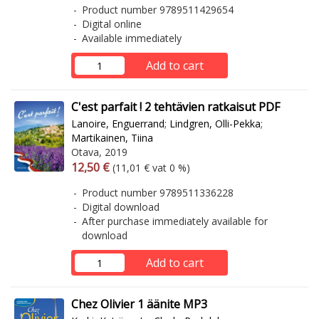
Product number 9789511429654
Digital online
Available immediately
Add to cart
C'est parfait ! 2 tehtävien ratkaisut PDF
Lanoire, Enguerrand
;
Lindgren, Olli-Pekka
;
Martikainen, Tiina
Otava, 2019
Arvonlisäverollinen hinta
Excl. vat
12,50 €
(11,01 € vat 0 %)
Product number 9789511336228
Digital download
After purchase immediately available for
download
Add to cart
Chez Olivier 1 äänite MP3