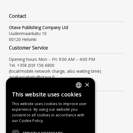
Contact
Otava Publishing Company Ltd
Uudenmaankatu 10
00120 Helsinki
Customer Service
Opening hours Mon – Fri: 9:00 AM – 4:00 PM
Tel. +358 (0)9 156 6800
(local/mobile network charge, also waiting time)
asiakaspalvelu@otava.fi
×
Information
This website uses cookies
FINNISH
Terms of delivery
This website uses cookies to improve user
Instructions
SWEDISH
experience. By using our website you
Privacy Policy
consent to all cookies in accordance with
ENGLISH
our Cookie Policy.
Accessibility Statement