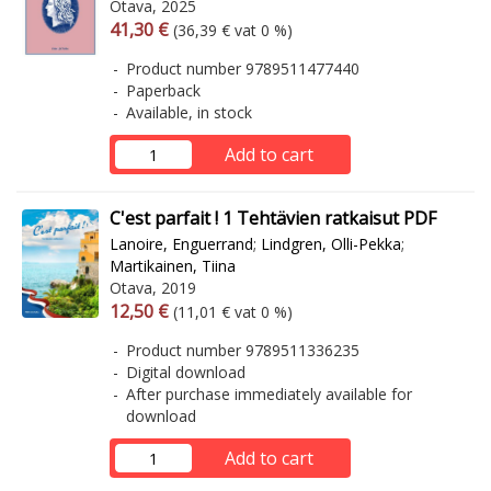
Otava, 2025
Arvonlisäverollinen hinta
Excl. vat
41,30 €
(36,39 € vat 0 %)
Product number 9789511477440
Paperback
Available, in stock
Add to cart
C'est parfait ! 1 Tehtävien ratkaisut PDF
Lanoire, Enguerrand
;
Lindgren, Olli-Pekka
;
Martikainen, Tiina
Otava, 2019
Arvonlisäverollinen hinta
Excl. vat
12,50 €
(11,01 € vat 0 %)
Product number 9789511336235
Digital download
After purchase immediately available for
download
Add to cart