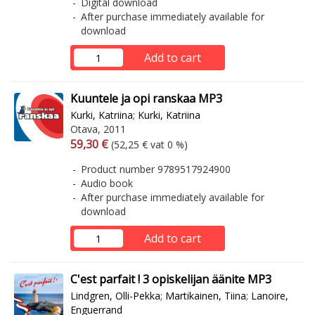
Digital download
After purchase immediately available for
download
Add to cart
Kuuntele ja opi ranskaa MP3
Kurki, Katriina
;
Kurki, Katriina
Otava, 2011
Arvonlisäverollinen hinta
Excl. vat
59,30 €
(52,25 € vat 0 %)
Product number 9789517924900
Audio book
After purchase immediately available for
download
Add to cart
C'est parfait ! 3 opiskelijan äänite MP3
Lindgren, Olli-Pekka
;
Martikainen, Tiina
;
Lanoire,
Enguerrand