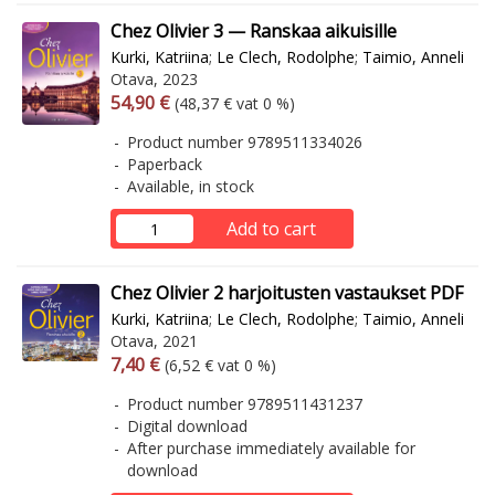
Chez Olivier 3 — Ranskaa aikuisille
Kurki, Katriina
;
Le Clech, Rodolphe
;
Taimio, Anneli
Otava, 2023
Arvonlisäverollinen hinta
Excl. vat
54,90 €
(48,37 € vat 0 %)
Product number 9789511334026
Paperback
Available, in stock
Add to cart
Chez Olivier 2 harjoitusten vastaukset PDF
Kurki, Katriina
;
Le Clech, Rodolphe
;
Taimio, Anneli
Otava, 2021
Arvonlisäverollinen hinta
Excl. vat
7,40 €
(6,52 € vat 0 %)
Product number 9789511431237
Digital download
After purchase immediately available for
download