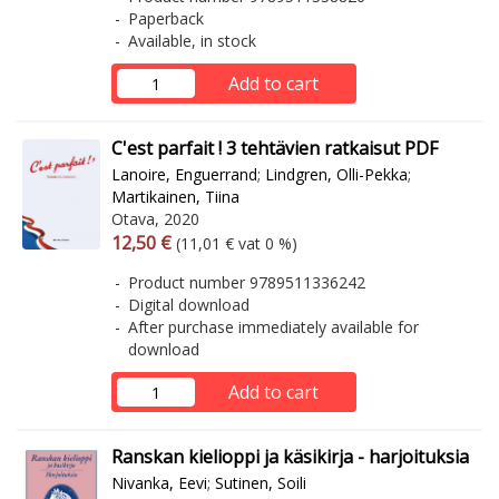
Paperback
Available, in stock
Add to cart
C'est parfait ! 3 tehtävien ratkaisut PDF
Lanoire, Enguerrand
;
Lindgren, Olli-Pekka
;
Martikainen, Tiina
Otava, 2020
Arvonlisäverollinen hinta
Excl. vat
12,50 €
(11,01 € vat 0 %)
Product number 9789511336242
Digital download
After purchase immediately available for
download
Add to cart
Ranskan kielioppi ja käsikirja - harjoituksia
Nivanka, Eevi
;
Sutinen, Soili