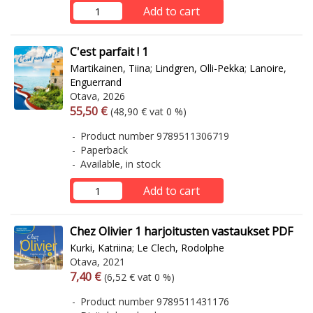
Add to cart
C'est parfait ! 1
Martikainen, Tiina
;
Lindgren, Olli-Pekka
;
Lanoire,
Enguerrand
Otava, 2026
Arvonlisäverollinen hinta
Excl. vat
55,50 €
(48,90 € vat 0 %)
Product number 9789511306719
Paperback
Available, in stock
Add to cart
Chez Olivier 1 harjoitusten vastaukset PDF
Kurki, Katriina
;
Le Clech, Rodolphe
Otava, 2021
Arvonlisäverollinen hinta
Excl. vat
7,40 €
(6,52 € vat 0 %)
Product number 9789511431176