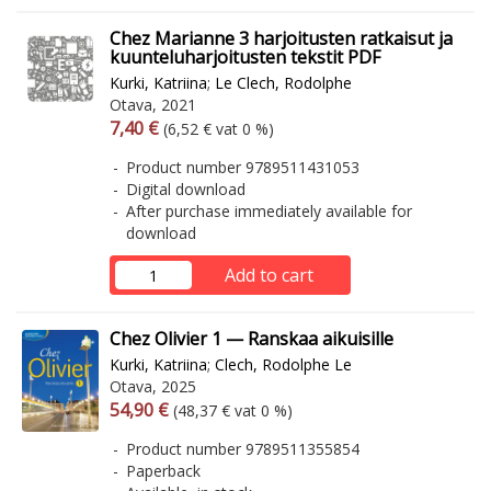
Chez Marianne 3 harjoitusten ratkaisut ja
kuunteluharjoitusten tekstit PDF
Kurki, Katriina
;
Le Clech, Rodolphe
Otava, 2021
Arvonlisäverollinen hinta
Excl. vat
7,40 €
(6,52 € vat 0 %)
Product number 9789511431053
Digital download
After purchase immediately available for
download
Add to cart
Chez Olivier 1 — Ranskaa aikuisille
Kurki, Katriina
;
Clech, Rodolphe Le
Otava, 2025
Arvonlisäverollinen hinta
Excl. vat
54,90 €
(48,37 € vat 0 %)
Product number 9789511355854
Paperback