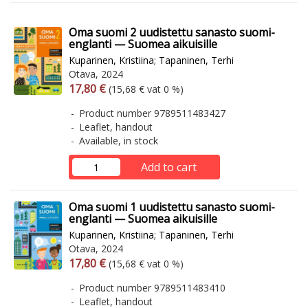
Oma suomi 2 uudistettu sanasto suomi-
englanti — Suomea aikuisille
Kuparinen, Kristiina
;
Tapaninen, Terhi
Otava, 2024
Arvonlisäverollinen hinta
Excl. vat
17,80 €
(15,68 € vat 0 %)
Product number 9789511483427
Leaflet, handout
Available, in stock
Add to cart
Oma suomi 1 uudistettu sanasto suomi-
englanti — Suomea aikuisille
Kuparinen, Kristiina
;
Tapaninen, Terhi
Otava, 2024
Arvonlisäverollinen hinta
Excl. vat
17,80 €
(15,68 € vat 0 %)
Product number 9789511483410
Leaflet, handout