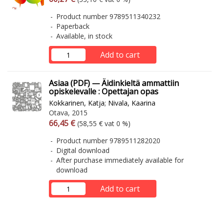
Product number 9789511340232
Paperback
Available, in stock
Add to cart
Asiaa (PDF) — Äidinkieltä ammattiin
opiskelevalle : Opettajan opas
Kokkarinen, Katja
;
Nivala, Kaarina
Otava, 2015
Arvonlisäverollinen hinta
Excl. vat
66,45 €
(58,55 € vat 0 %)
Product number 9789511282020
Digital download
After purchase immediately available for
download
Add to cart