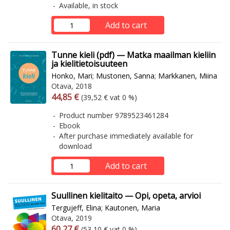
Available, in stock
Add to cart
Tunne kieli (pdf) — Matka maailman kieliin
ja kielitietoisuuteen
Honko, Mari
;
Mustonen, Sanna
;
Markkanen, Miina
Otava, 2018
Arvonlisäverollinen hinta
Excl. vat
44,85 €
(39,52 € vat 0 %)
Product number 9789523461284
Ebook
After purchase immediately available for
download
Add to cart
Suullinen kielitaito — Opi, opeta, arvioi
Tergujeff, Elina
;
Kautonen, Maria
Otava, 2019
Arvonlisäverollinen hinta
Excl. vat
60,27 €
(53,10 € vat 0 %)