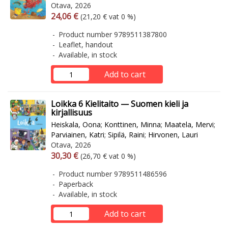
Otava, 2026
Arvonlisäverollinen hinta
Excl. vat
24,06 €
(21,20 € vat 0 %)
Product number 9789511387800
Leaflet, handout
Available, in stock
Add to cart
Loikka 6 Kielitaito — Suomen kieli ja
kirjallisuus
Heiskala, Oona
;
Konttinen, Minna
;
Maatela, Mervi
;
Parviainen, Katri
;
Sipilä, Raini
;
Hirvonen, Lauri
Otava, 2026
Arvonlisäverollinen hinta
Excl. vat
30,30 €
(26,70 € vat 0 %)
Product number 9789511486596
Paperback
Available, in stock
Add to cart