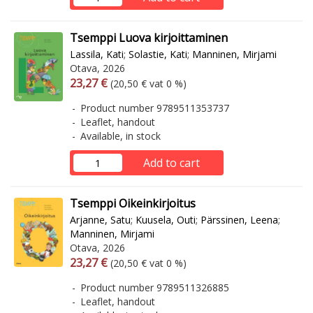
Tsemppi Luova kirjoittaminen
Lassila, Kati
;
Solastie, Kati
;
Manninen, Mirjami
Otava, 2026
Arvonlisäverollinen hinta
Excl. vat
23,27 €
(20,50 € vat 0 %)
Product number 9789511353737
Leaflet, handout
Available, in stock
Add to cart
Tsemppi Oikeinkirjoitus
Arjanne, Satu
;
Kuusela, Outi
;
Pärssinen, Leena
;
Manninen, Mirjami
Otava, 2026
Arvonlisäverollinen hinta
Excl. vat
23,27 €
(20,50 € vat 0 %)
Product number 9789511326885
Leaflet, handout