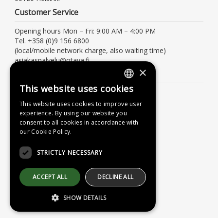
Customer Service
Opening hours Mon – Fri: 9:00 AM – 4:00 PM
Tel. +358 (0)9 156 6800
(local/mobile network charge, also waiting time)
asiakaspalvelu@otava.fi
×
Information
This website uses cookies
FINNISH
Terms of delivery
This website uses cookies to improve user
Instructions
SWEDISH
experience. By using our website you
Privacy Policy
consent to all cookies in accordance with
ENGLISH
our Cookie Policy.
Accessibility Statement
STRICTLY NECESSARY
ACCEPT ALL
DECLINE ALL
SHOW DETAILS