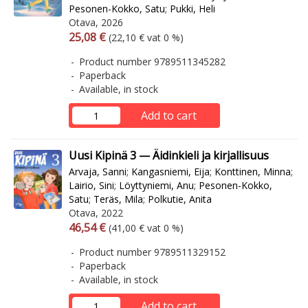
Pesonen-Kokko, Satu
;
Pukki, Heli
Otava, 2026
Arvonlisäverollinen hinta
Excl. vat
25,08 €
(22,10 € vat 0 %)
Product number 9789511345282
Paperback
Available, in stock
Add to cart
Uusi Kipinä 3 — Äidinkieli ja kirjallisuus
Arvaja, Sanni
;
Kangasniemi, Eija
;
Konttinen, Minna
;
Lairio, Sini
;
Löyttyniemi, Anu
;
Pesonen-Kokko,
Satu
;
Teräs, Mila
;
Polkutie, Anita
Otava, 2022
Arvonlisäverollinen hinta
Excl. vat
46,54 €
(41,00 € vat 0 %)
Product number 9789511329152
Paperback
Available, in stock
Add to cart