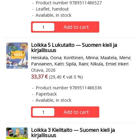
Product number 9789511486527
Leaflet, handout
Available, in stock
Add to cart
Loikka 5 Lukutaito — Suomen kieli ja
kirjallisuus
Heiskala, Oona
;
Konttinen, Minna
;
Maatela, Mervi
;
Parviainen, Katri
;
Sipilä, Raini
;
NIkula, Emiel Inkeri
Otava, 2026
Arvonlisäverollinen hinta
Excl. vat
33,37 €
(29,40 € vat 0 %)
Product number 9789511486336
Paperback
Available, in stock
Add to cart
Loikka 3 Kielitaito — Suomen kieli ja
kirjallisuus