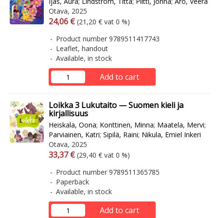
Ijäs, Aura
;
Lindström, Titta
;
Piltti, Jonna
;
Aro, Veera
Otava, 2025
Arvonlisäverollinen hinta
Excl. vat
24,06 €
(21,20 € vat 0 %)
Product number 9789511417743
Leaflet, handout
Available, in stock
Add to cart
Loikka 3 Lukutaito — Suomen kieli ja
kirjallisuus
Heiskala, Oona
;
Konttinen, Minna
;
Maatela, Mervi
;
Parviainen, Katri
;
Sipilä, Raini
;
Nikula, Emiel Inkeri
Otava, 2025
Arvonlisäverollinen hinta
Excl. vat
33,37 €
(29,40 € vat 0 %)
Product number 9789511365785
Paperback
Available, in stock
Add to cart