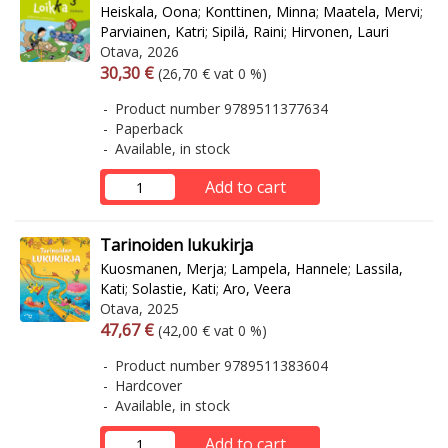
Heiskala, Oona
;
Konttinen, Minna
;
Maatela, Mervi
;
Parviainen, Katri
;
Sipilä, Raini
;
Hirvonen, Lauri
Otava, 2026
Arvonlisäverollinen hinta
Excl. vat
30,30 €
(26,70 € vat 0 %)
Product number 9789511377634
Paperback
Available, in stock
Add to cart
Tarinoiden lukukirja
Kuosmanen, Merja
;
Lampela, Hannele
;
Lassila,
Kati
;
Solastie, Kati
;
Aro, Veera
Otava, 2025
Arvonlisäverollinen hinta
Excl. vat
47,67 €
(42,00 € vat 0 %)
Product number 9789511383604
Hardcover
Available, in stock
Add to cart