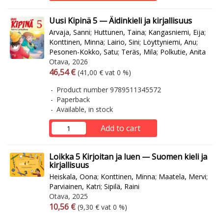
Uusi Kipinä 5 — Äidinkieli ja kirjallisuus
Arvaja, Sanni
;
Huttunen, Taina
;
Kangasniemi, Eija
;
Konttinen, Minna
;
Lairio, Sini
;
Löyttyniemi, Anu
;
Pesonen-Kokko, Satu
;
Teräs, Mila
;
Polkutie, Anita
Otava, 2026
Arvonlisäverollinen hinta
Excl. vat
46,54 €
(41,00 € vat 0 %)
Product number 9789511345572
Paperback
Available, in stock
Add to cart
Loikka 5 Kirjoitan ja luen — Suomen kieli ja
kirjallisuus
Heiskala, Oona
;
Konttinen, Minna
;
Maatela, Mervi
;
Parviainen, Katri
;
Sipilä, Raini
Otava, 2025
Arvonlisäverollinen hinta
Excl. vat
10,56 €
(9,30 € vat 0 %)