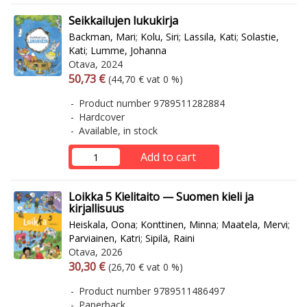
Seikkailujen lukukirja
Backman, Mari
;
Kolu, Siri
;
Lassila, Kati
;
Solastie,
Kati
;
Lumme, Johanna
Otava, 2024
Arvonlisäverollinen hinta
Excl. vat
50,73 €
(44,70 € vat 0 %)
Product number 9789511282884
Hardcover
Available, in stock
Add to cart
Loikka 5 Kielitaito — Suomen kieli ja
kirjallisuus
Heiskala, Oona
;
Konttinen, Minna
;
Maatela, Mervi
;
Parviainen, Katri
;
Sipilä, Raini
Otava, 2026
Arvonlisäverollinen hinta
Excl. vat
30,30 €
(26,70 € vat 0 %)
Product number 9789511486497
Paperback