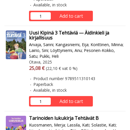
Available, in stock
Add to cart
Uusi Kipinä 3 Tehtäviä — Äidinkieli ja
kirjallisuus
Arvaja, Sanni
;
Kangasniemi, Eija
;
Konttinen, Minna
;
Lairio, Sini
;
Löyttyniemi, Anu
;
Pesonen-Kokko,
Satu
;
Pukki, Heli
Otava, 2025
Arvonlisäverollinen hinta
Excl. vat
25,08 €
(22,10 € vat 0 %)
Product number 9789511310143
Paperback
Available, in stock
Add to cart
Tarinoiden lukukirja Tehtävät B
Kuosmanen, Merja
;
Lassila, Kati
;
Solastie, Kati
;