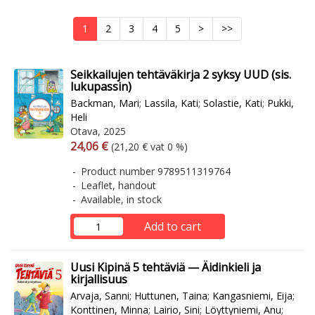
1
2
3
4
5
>
>>
Seikkailujen tehtäväkirja 2 syksy UUD (sis.
lukupassin)
Backman, Mari
;
Lassila, Kati
;
Solastie, Kati
;
Pukki,
Heli
Otava, 2025
Arvonlisäverollinen hinta
Excl. vat
24,06 €
(21,20 € vat 0 %)
Product number 9789511319764
Leaflet, handout
Available, in stock
Add to cart
Uusi Kipinä 5 tehtäviä — Äidinkieli ja
kirjallisuus
Arvaja, Sanni
;
Huttunen, Taina
;
Kangasniemi, Eija
;
Konttinen, Minna
;
Lairio, Sini
;
Löyttyniemi, Anu
;