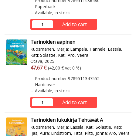
Product number 9789511486480
Paperback
Available, in stock
Add to cart
Tarinoiden aapinen
Kuosmanen, Merja
;
Lampela, Hannele
;
Lassila,
Kati
;
Solastie, Kati
;
Aro, Veera
Otava, 2025
Arvonlisäverollinen hinta
Excl. vat
47,67 €
(42,00 € vat 0 %)
Product number 9789511347552
Hardcover
Available, in stock
Add to cart
Tarinoiden lukukirja Tehtävät A
Kuosmanen, Merja
;
Lassila, Kati
;
Solastie, Kati
;
Ijäs, Aura
;
Lindström, Titta
;
Piltti, Jonna
;
Aro, Veera