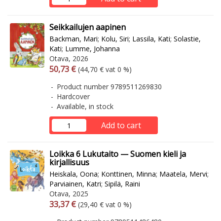
Seikkailujen aapinen
Backman, Mari
;
Kolu, Siri
;
Lassila, Kati
;
Solastie,
Kati
;
Lumme, Johanna
Otava, 2026
Arvonlisäverollinen hinta
Excl. vat
50,73 €
(44,70 € vat 0 %)
Product number 9789511269830
Hardcover
Available, in stock
Add to cart
Loikka 6 Lukutaito — Suomen kieli ja
kirjallisuus
Heiskala, Oona
;
Konttinen, Minna
;
Maatela, Mervi
;
Parviainen, Katri
;
Sipilä, Raini
Otava, 2025
Arvonlisäverollinen hinta
Excl. vat
33,37 €
(29,40 € vat 0 %)