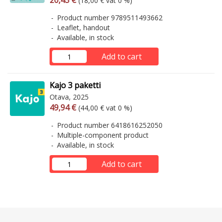
20,43 €
(18,00 € vat 0 %)
Product number 9789511493662
Leaflet, handout
Available, in stock
Add to cart
Kajo 3 paketti
Otava, 2025
Arvonlisäverollinen hinta
Excl. vat
49,94 €
(44,00 € vat 0 %)
Product number 6418616252050
Multiple-component product
Available, in stock
Add to cart