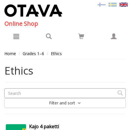
Hyppää pääsisältöön
Online Shop
Home
Grades 1–6
Ethics
Ethics
Filter
and sort
Kajo 4 paketti