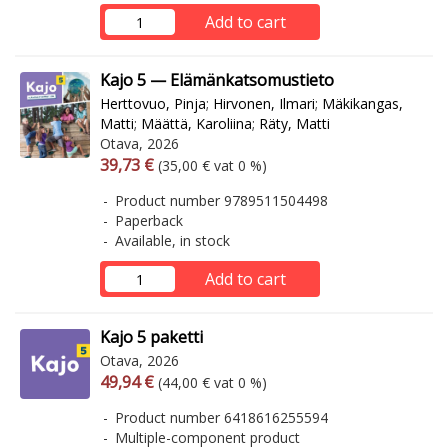
Add to cart
Kajo 5 — Elämänkatsomustieto
Herttovuo, Pinja
;
Hirvonen, Ilmari
;
Mäkikangas,
Matti
;
Määttä, Karoliina
;
Räty, Matti
Otava, 2026
Arvonlisäverollinen hinta
Excl. vat
39,73 €
(35,00 € vat 0 %)
Product number 9789511504498
Paperback
Available, in stock
Add to cart
Kajo 5 paketti
Otava, 2026
Arvonlisäverollinen hinta
Excl. vat
49,94 €
(44,00 € vat 0 %)
Product number 6418616255594
Multiple-component product