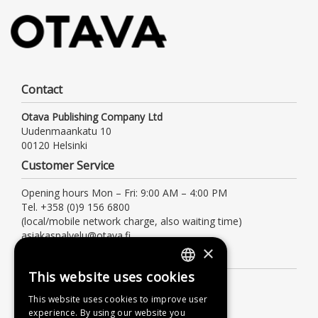
Contact
Otava Publishing Company Ltd
Uudenmaankatu 10
00120 Helsinki
Customer Service
Opening hours Mon – Fri: 9:00 AM – 4:00 PM
Tel. +358 (0)9 156 6800
(local/mobile network charge, also waiting time)
asiakaspalvelu@otava.fi
×
Information
This website uses cookies
FINNISH
Terms of delivery
This website uses cookies to improve user
Instructions
SWEDISH
experience. By using our website you