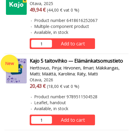
Otava, 2025
Arvonlisäverollinen hinta
Excl. vat
49,94 €
(44,00 € vat 0 %)
Product number 6418616252067
Multiple-component product
Available, in stock
Add to cart
Kajo 5 taitovihko — Elämänkatsomustieto
New
Herttovuo, Pinja
;
Hirvonen, Ilmari
;
Mäkikangas,
Matti
;
Määttä, Karoliina
;
Räty, Matti
Otava, 2026
Arvonlisäverollinen hinta
Excl. vat
20,43 €
(18,00 € vat 0 %)
Product number 9789511504528
Leaflet, handout
Available, in stock
Add to cart