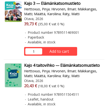
Kajo 3 — Elämänkatsomustieto
Herttovuo, Pinja
;
Hirvonen, Ilmari
;
Mäkikangas,
Matti
;
Määttä, Karoliina
;
Räty, Matti
Otava, 2026
Arvonlisäverollinen hinta
Excl. vat
39,73 €
(35,00 € vat 0 %)
Product number 9789511469001
Paperback
Available, in stock
Add to cart
Kajo 4 taitovihko — Elämänkatsomustieto
Herttovuo, Pinja
;
Hirvonen, Ilmari
;
Mäkikangas,
Matti
;
Määttä, Karoliina
;
Räty, Matti
Otava, 2026
Arvonlisäverollinen hinta
Excl. vat
20,43 €
(18,00 € vat 0 %)
Product number 9789511504511
Leaflet, handout
Available, in stock