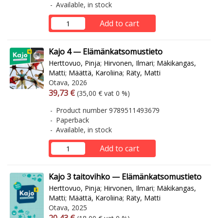
Available, in stock
Add to cart
Kajo 4 — Elämänkatsomustieto
Herttovuo, Pinja
;
Hirvonen, Ilmari
;
Mäkikangas,
Matti
;
Määttä, Karoliina
;
Räty, Matti
Otava, 2026
Arvonlisäverollinen hinta
Excl. vat
39,73 €
(35,00 € vat 0 %)
Product number 9789511493679
Paperback
Available, in stock
Add to cart
Kajo 3 taitovihko — Elämänkatsomustieto
Herttovuo, Pinja
;
Hirvonen, Ilmari
;
Mäkikangas,
Matti
;
Määttä, Karoliina
;
Räty, Matti
Otava, 2025
Arvonlisäverollinen hinta
Excl. vat