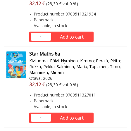
Arvonlisäverollinen hinta
Excl. vat
32,12 €
(28,30 € vat 0 %)
Product number 9789511321934
Paperback
Available, in stock
Add to cart
Star Maths 6a
Kiviluoma, Päivi
;
Nyrhinen, Kimmo
;
Perälä, Pirita
;
Rokka, Pekka
;
Salminen, Maria
;
Tapiainen, Timo
;
Manninen, Mirjami
Otava, 2026
Arvonlisäverollinen hinta
Excl. vat
32,12 €
(28,30 € vat 0 %)
Product number 9789511327011
Paperback
Available, in stock
Add to cart