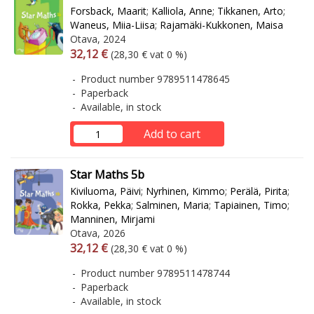
Forsback, Maarit
;
Kalliola, Anne
;
Tikkanen, Arto
;
Waneus, Miia-Liisa
;
Rajamäki-Kukkonen, Maisa
Otava, 2024
Arvonlisäverollinen hinta
Excl. vat
32,12 €
(28,30 € vat 0 %)
Product number 9789511478645
Paperback
Available, in stock
Add to cart
Star Maths 5b
Kiviluoma, Päivi
;
Nyrhinen, Kimmo
;
Perälä, Pirita
;
Rokka, Pekka
;
Salminen, Maria
;
Tapiainen, Timo
;
Manninen, Mirjami
Otava, 2026
Arvonlisäverollinen hinta
Excl. vat
32,12 €
(28,30 € vat 0 %)
Product number 9789511478744
Paperback
Available, in stock