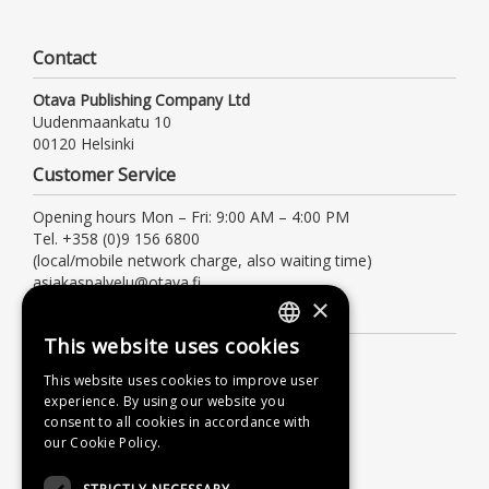
Contact
Otava Publishing Company Ltd
Uudenmaankatu 10
00120 Helsinki
Customer Service
Opening hours Mon – Fri: 9:00 AM – 4:00 PM
Tel. +358 (0)9 156 6800
(local/mobile network charge, also waiting time)
asiakaspalvelu@otava.fi
×
Information
This website uses cookies
FINNISH
Terms of delivery
This website uses cookies to improve user
Instructions
SWEDISH
experience. By using our website you
Privacy Policy
consent to all cookies in accordance with
ENGLISH
our Cookie Policy.
Accessibility Statement