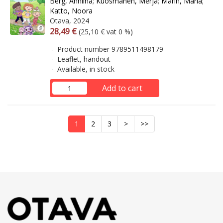
Berg, Anniina
;
Kuosmanen, Merja
;
Marin, Maria
;
Katto, Noora
Otava, 2024
Arvonlisäverollinen hinta
Excl. vat
28,49 €
(25,10 € vat 0 %)
Product number 9789511498179
Leaflet, handout
Available, in stock
Add to cart
1
2
3
>
>>