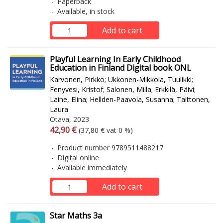
Paperback
Available, in stock
Add to cart
Playful Learning In Early Childhood
Education in Finland Digital book ONL
Karvonen, Pirkko
;
Ukkonen-Mikkola, Tuulikki
;
Fenyvesi, Kristof
;
Salonen, Milla
;
Erkkilä, Päivi
;
Laine, Elina
;
Hellden-Paavola, Susanna
;
Taittonen,
Laura
Otava, 2023
Arvonlisäverollinen hinta
Excl. vat
42,90 €
(37,80 € vat 0 %)
Product number 9789511488217
Digital online
Available immediately
Add to cart
Star Maths 3a