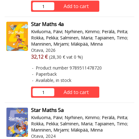
Add to cart
Star Maths 4a
Kiviluoma, Päivi
;
Nyrhinen, Kimmo
;
Perälä, Pirita
;
Rokka, Pekka
;
Salminen, Maria
;
Tapiainen, Timo
;
Manninen, Mirjami
;
Mäkipää, Minna
Otava, 2026
Arvonlisäverollinen hinta
Excl. vat
32,12 €
(28,30 € vat 0 %)
Product number 9789511478720
Paperback
Available, in stock
Add to cart
Star Maths 5a
Kiviluoma, Päivi
;
Nyrhinen, Kimmo
;
Perälä, Pirita
;
Rokka, Pekka
;
Salminen, Maria
;
Tapiainen, Timo
;
Manninen, Mirjami
;
Mäkipää, Minna
Otava, 2024