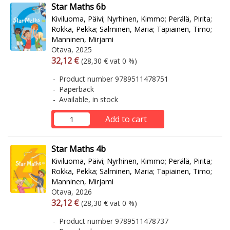
Star Maths 6b
Kiviluoma, Päivi
;
Nyrhinen, Kimmo
;
Perälä, Pirita
;
Rokka, Pekka
;
Salminen, Maria
;
Tapiainen, Timo
;
Manninen, Mirjami
Otava, 2025
Arvonlisäverollinen hinta
Excl. vat
32,12 €
(28,30 € vat 0 %)
Product number 9789511478751
Paperback
Available, in stock
Add to cart
Star Maths 4b
Kiviluoma, Päivi
;
Nyrhinen, Kimmo
;
Perälä, Pirita
;
Rokka, Pekka
;
Salminen, Maria
;
Tapiainen, Timo
;
Manninen, Mirjami
Otava, 2026
Arvonlisäverollinen hinta
Excl. vat
32,12 €
(28,30 € vat 0 %)
Product number 9789511478737