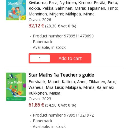
Kiviluoma, Päivi
;
Nyrhinen, Kimmo
;
Perälä, Pirita
;
Rokka, Pekka
;
Salminen, Maria
;
Tapiainen, Timo
;
Manninen, Mirjami
;
Mäkipää, Minna
Otava, 2026
Arvonlisäverollinen hinta
Excl. vat
32,12 €
(28,30 € vat 0 %)
Product number 9789511478690
Paperback
Available, in stock
Add to cart
Star Maths 1a Teacher's guide
Forsback, Maarit
;
Kalliola, Anne
;
Tikkanen, Arto
;
Waneus, Miia-Liisa
;
Mäkipää, Minna
;
Rajamäki-
Kukkonen, Maisa
Otava, 2023
Arvonlisäverollinen hinta
Excl. vat
61,86 €
(54,50 € vat 0 %)
Product number 9789511321972
Paperback
Available, in stock