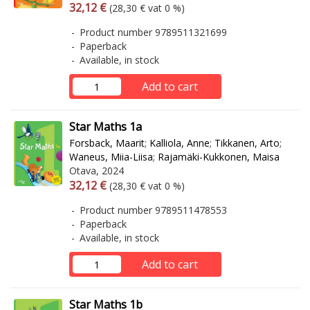
Arvonlisäverollinen hinta
Excl. vat
32,12 €
(28,30 € vat 0 %)
Product number 9789511321699
Paperback
Available, in stock
Add to cart
Star Maths 1a
Forsback, Maarit
;
Kalliola, Anne
;
Tikkanen, Arto
;
Waneus, Miia-Liisa
;
Rajamäki-Kukkonen, Maisa
Otava, 2024
Arvonlisäverollinen hinta
Excl. vat
32,12 €
(28,30 € vat 0 %)
Product number 9789511478553
Paperback
Available, in stock
Add to cart
Star Maths 1b