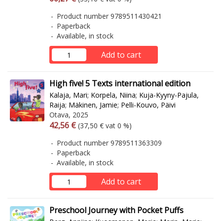
Product number 9789511430421
Paperback
Available, in stock
Add to cart
High five! 5 Texts international edition
Kalaja, Mari
;
Korpela, Niina
;
Kuja-Kyyny-Pajula,
Raija
;
Mäkinen, Jamie
;
Pelli-Kouvo, Päivi
Otava, 2025
Arvonlisäverollinen hinta
Excl. vat
42,56 €
(37,50 € vat 0 %)
Product number 9789511363309
Paperback
Available, in stock
Add to cart
Preschool Journey with Pocket Puffs