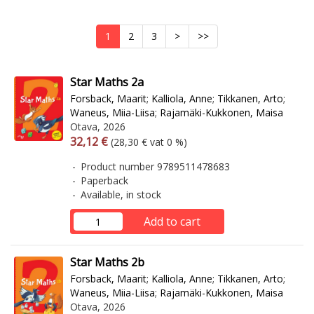
1
2
3
>
>>
Star Maths 2a
Forsback, Maarit
;
Kalliola, Anne
;
Tikkanen, Arto
;
Waneus, Miia-Liisa
;
Rajamäki-Kukkonen, Maisa
Otava, 2026
Arvonlisäverollinen hinta
Excl. vat
32,12 €
(28,30 € vat 0 %)
Product number 9789511478683
Paperback
Available, in stock
Add to cart
Star Maths 2b
Forsback, Maarit
;
Kalliola, Anne
;
Tikkanen, Arto
;
Waneus, Miia-Liisa
;
Rajamäki-Kukkonen, Maisa
Otava, 2026