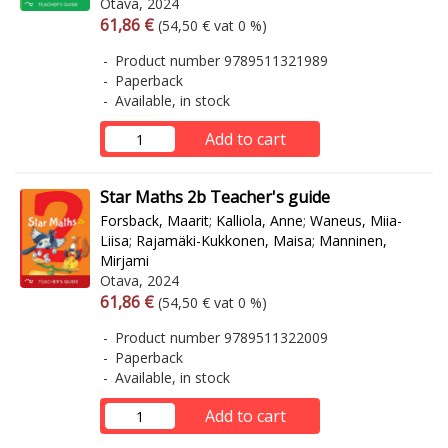
Otava, 2024
Arvonlisäverollinen hinta
Excl. vat
61,86 €
(54,50 € vat 0 %)
Product number 9789511321989
Paperback
Available, in stock
Add to cart
Star Maths 2b Teacher's guide
Forsback, Maarit
;
Kalliola, Anne
;
Waneus, Miia-
Liisa
;
Rajamäki-Kukkonen, Maisa
;
Manninen,
Mirjami
Otava, 2024
Arvonlisäverollinen hinta
Excl. vat
61,86 €
(54,50 € vat 0 %)
Product number 9789511322009
Paperback
Available, in stock
Add to cart