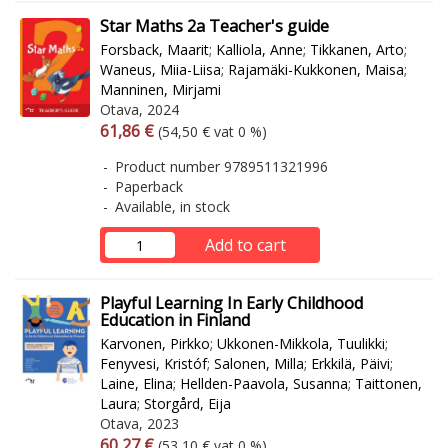
Star Maths 2a Teacher's guide
Forsback, Maarit
;
Kalliola, Anne
;
Tikkanen, Arto
;
Waneus, Miia-Liisa
;
Rajamäki-Kukkonen, Maisa
;
Manninen, Mirjami
Otava, 2024
Arvonlisäverollinen hinta
Excl. vat
61,86 €
(54,50 € vat 0 %)
Product number 9789511321996
Paperback
Available, in stock
Add to cart
Playful Learning In Early Childhood
Education in Finland
Karvonen, Pirkko
;
Ukkonen-Mikkola, Tuulikki
;
Fenyvesi, Kristóf
;
Salonen, Milla
;
Erkkilä, Päivi
;
Laine, Elina
;
Hellden-Paavola, Susanna
;
Taittonen,
Laura
;
Storgård, Eija
Otava, 2023
Arvonlisäverollinen hinta
Excl. vat
60,27 €
(53,10 € vat 0 %)