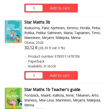
Add to cart
Star Maths 3b
Kiviluoma, Päivi
;
Nyrhinen, Kimmo
;
Perälä, Pirita
;
Rokka, Pekka
;
Salminen, Maria
;
Tapiainen, Timo
;
Manninen, Mirjami
;
Mäkipää, Minna
Otava, 2026
Arvonlisäverollinen hinta
Excl. vat
32,12 €
(28,30 € vat 0 %)
Product number 9789511478706
Paperback
Available, in stock
Add to cart
Star Maths 1b Teacher's guide
Forsback, Maarit
;
Kalliola, Anne
;
Tikkanen, Arto
;
Waneus, Miia-Liisa
;
Manninen, Mirjami
;
Mäkipää,
Minna