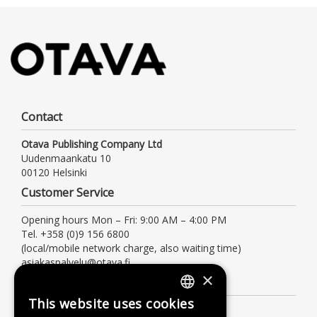
Contact
Otava Publishing Company Ltd
Uudenmaankatu 10
00120 Helsinki
Customer Service
Opening hours Mon – Fri: 9:00 AM – 4:00 PM
Tel. +358 (0)9 156 6800
(local/mobile network charge, also waiting time)
asiakaspalvelu@otava.fi
×
Information
This website uses cookies
FINNISH
Terms of delivery