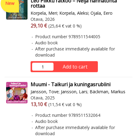
Leo Pilkku ratkoo – Neljä hännätöntä
New
rottaa
Korpela, Meri
;
Korpela, Aleksi
;
Ojala, Eero
Otava, 2026
Arvonlisäverollinen hinta
Excl. vat
29,10 €
(25,64 € vat 0 %)
Product number 9789511544005
Audio book
After purchase immediately available for
download
Add to cart
Muumi - Taikuri ja kuningasrubiini
Jansson, Tove
;
Jansson, Lars
;
Bäckman, Markus
Otava, 2025
Arvonlisäverollinen hinta
Excl. vat
13,10 €
(11,54 € vat 0 %)
Product number 9789511532064
Audio book
After purchase immediately available for
download