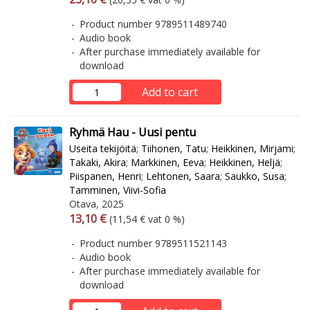
Product number 9789511489740
Audio book
After purchase immediately available for
download
Add to cart
Ryhmä Hau - Uusi pentu
Useita tekijöitä
;
Tiihonen, Tatu
;
Heikkinen, Mirjami
;
Takaki, Akira
;
Markkinen, Eeva
;
Heikkinen, Heljä
;
Piispanen, Henri
;
Lehtonen, Saara
;
Saukko, Susa
;
Tamminen, Viivi-Sofia
Otava, 2025
Arvonlisäverollinen hinta
Excl. vat
13,10 €
(11,54 € vat 0 %)
Product number 9789511521143
Audio book
After purchase immediately available for
download