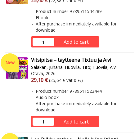
25,40 €
(22,38 € vat 0 %)
Product number 9789511544289
Ebook
After purchase immediately available for
download
Add to cart
Vitsipitsa – täytteenä Tixtuu ja Aivi
New
Salakari, Juhana
;
Huovila, Tito
;
Huovila, Aivi
Otava, 2026
Arvonlisäverollinen hinta
Excl. vat
29,10 €
(25,64 € vat 0 %)
Product number 9789511523444
Audio book
After purchase immediately available for
download
Add to cart