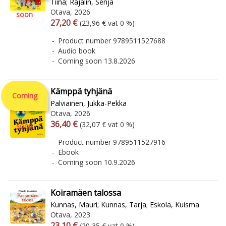
Tiina
;
Rajalin, Senja
Otava, 2026
soon
Arvonlisäverollinen hinta
Excl. vat
27,20 €
(23,96 € vat 0 %)
Product number 9789511527688
Audio book
Coming soon 13.8.2026
Kämppä tyhjänä
Coming
Palviainen, Jukka-Pekka
Otava, 2026
Arvonlisäverollinen hinta
Excl. vat
36,40 €
(32,07 € vat 0 %)
soon
Product number 9789511527916
Ebook
Coming soon 10.9.2026
Koiramäen talossa
Kunnas, Mauri
;
Kunnas, Tarja
;
Eskola, Kuisma
Otava, 2023
Arvonlisäverollinen hinta
Excl. vat
23,10 €
(20,35 € vat 0 %)