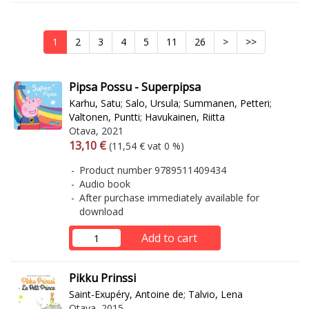
1
2
3
4
5
11
26
>
>>
Pipsa Possu - Superpipsa
Karhu, Satu
;
Salo, Ursula
;
Summanen, Petteri
;
Valtonen, Puntti
;
Havukainen, Riitta
Otava, 2021
Arvonlisäverollinen hinta
Excl. vat
13,10 €
(11,54 € vat 0 %)
Product number 9789511409434
Audio book
After purchase immediately available for
download
Add to cart
Pikku Prinssi
Saint-Exupéry, Antoine de
;
Talvio, Lena
Otava, 2015