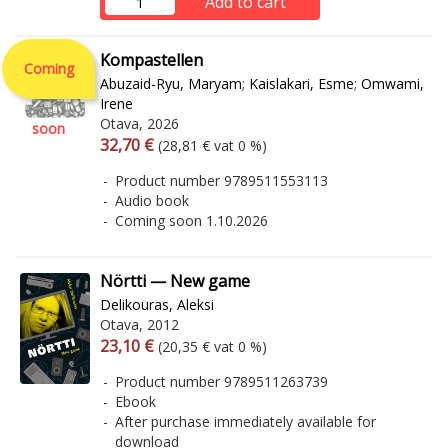
Add to cart
Kompastellen
Coming
Abuzaid-Ryu, Maryam
;
Kaislakari, Esme
;
Omwami,
Irene
Otava, 2026
soon
Arvonlisäverollinen hinta
Excl. vat
32,70 €
(28,81 € vat 0 %)
Product number 9789511553113
Audio book
Coming soon 1.10.2026
Nörtti — New game
Delikouras, Aleksi
Otava, 2012
Arvonlisäverollinen hinta
Excl. vat
23,10 €
(20,35 € vat 0 %)
Product number 9789511263739
Ebook
After purchase immediately available for
download