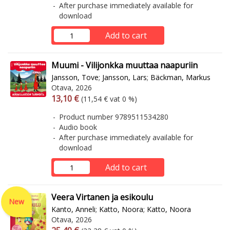
After purchase immediately available for
download
Add to cart
Muumi - Vilijonkka muuttaa naapuriin
Jansson, Tove
;
Jansson, Lars
;
Bäckman, Markus
Otava, 2026
Arvonlisäverollinen hinta
Excl. vat
13,10 €
(11,54 € vat 0 %)
Product number 9789511534280
Audio book
After purchase immediately available for
download
Add to cart
Veera Virtanen ja esikoulu
New
Kanto, Anneli
;
Katto, Noora
;
Katto, Noora
Otava, 2026
Arvonlisäverollinen hinta
Excl. vat