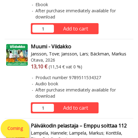
Ebook
After purchase immediately available for
download
Add to cart
Muumi - Viidakko
Jansson, Tove
;
Jansson, Lars
;
Bäckman, Markus
Otava, 2026
Arvonlisäverollinen hinta
Excl. vat
13,10 €
(11,54 € vat 0 %)
Product number 9789511534327
Audio book
After purchase immediately available for
download
Add to cart
Päiväkodin pelastaja – Emppu soittaa 112
Coming
Lampela, Hannele
;
Lampela, Markus
;
Konttila,