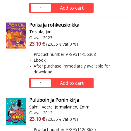
Add to cart
Poika ja rohkeusloikka
Toivola, Jani
Otava, 2023
Arvonlisäverollinen hinta
Excl. vat
23,10 €
(20,35 € vat 0 %)
Product number 9789511456308
Ebook
After purchase immediately available for
download
Add to cart
Puluboin ja Ponin kirja
Salmi, Veera
;
Jormalainen, Emmi
Otava, 2012
Arvonlisäverollinen hinta
Excl. vat
23,10 €
(20,35 € vat 0 %)
Product number 9789511268635