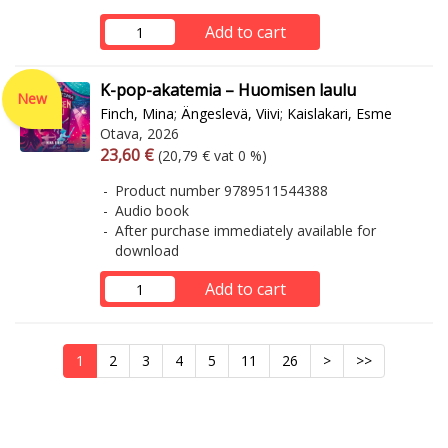
Add to cart
K-pop-akatemia – Huomisen laulu
New
Finch, Mina
;
Ängeslevä, Viivi
;
Kaislakari, Esme
Otava, 2026
Arvonlisäverollinen hinta
Excl. vat
23,60 €
(20,79 € vat 0 %)
Product number 9789511544388
Audio book
After purchase immediately available for
download
Add to cart
1
2
3
4
5
11
26
>
>>