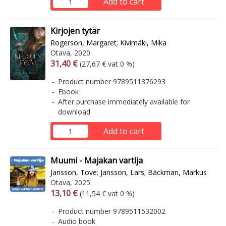
Add to cart
Kirjojen tytär
Rogerson, Margaret
;
Kivimäki, Mika
Otava, 2020
Arvonlisäverollinen hinta
Excl. vat
31,40 €
(27,67 € vat 0 %)
Product number 9789511376293
Ebook
After purchase immediately available for
download
Add to cart
Muumi - Majakan vartija
Jansson, Tove
;
Jansson, Lars
;
Bäckman, Markus
Otava, 2025
Arvonlisäverollinen hinta
Excl. vat
13,10 €
(11,54 € vat 0 %)
Product number 9789511532002
Audio book