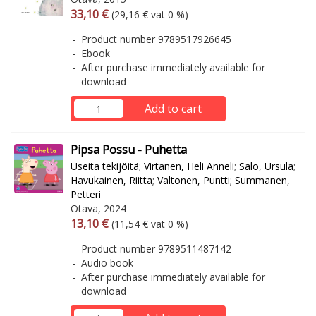
Arvonlisäverollinen hinta
Excl. vat
33,10 €
(29,16 € vat 0 %)
Product number 9789517926645
Ebook
After purchase immediately available for
download
Add to cart
Pipsa Possu - Puhetta
Useita tekijöitä
;
Virtanen, Heli Anneli
;
Salo, Ursula
;
Havukainen, Riitta
;
Valtonen, Puntti
;
Summanen,
Petteri
Otava, 2024
Arvonlisäverollinen hinta
Excl. vat
13,10 €
(11,54 € vat 0 %)
Product number 9789511487142
Audio book
After purchase immediately available for
download