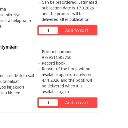
Can be preordered. Estimated
publication date is 17.9.2026
ämä
and the product will be
n piirretyn
delivered after publication.
misestä helppoa ja
!​
Add to cart
yntymään
Product number
9789511503750
Record book
Reprint of the book will be
available approximately on
muistot: Milloin sait
4.11.2026 and the book will
uuta haluat
be delivered when it is
ös kirjekuori
available again.
taa kirjeen
Add to cart