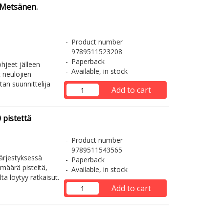
 Metsänen.
Product number
9789511523208
Paperback
hjeet jälleen
Available, in stock
t neulojien
an suunnittelija
Add to cart
 pistettä
Product number
9789511543565
ojärjestyksessä
Paperback
määrä pisteitä,
Available, in stock
lta löytyy ratkaisut.
Add to cart