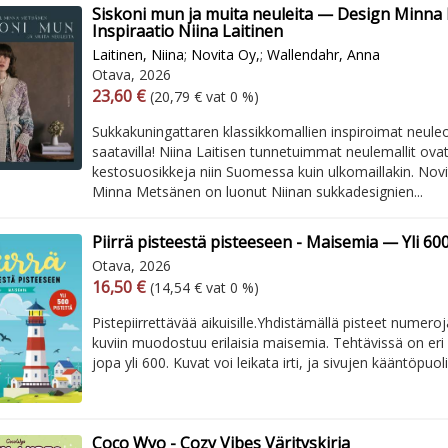
Siskoni mun ja muita neuleita — Design Minna
Inspiraatio Niina Laitinen
Laitinen, Niina
;
Novita Oy,
;
Wallendahr, Anna
Otava, 2026
Arvonlisäverollinen hinta
Excl. vat
23,60 €
(20,79 € vat 0 %)
Sukkakuningattaren klassikkomallien inspiroimat neuleo
saatavilla! ​ Niina Laitisen tunnetuimmat neulemallit ova
kestosuosikkeja niin Suomessa kuin ulkomaillakin. Novit
Minna Metsänen on luonut Niinan sukkadesignien...
Piirrä pisteestä pisteeseen - Maisemia — Yli 600
Otava, 2026
Arvonlisäverollinen hinta
Excl. vat
16,50 €
(14,54 € vat 0 %)
Pistepiirrettävää aikuisille.​ ​Yhdistämällä pisteet numer
kuviin muodostuu erilaisia maisemia. Tehtävissä on eri 
jopa yli 600. Kuvat voi leikata irti, ja sivujen kääntöpuoli
Coco Wyo - Cozy Vibes Värityskirja