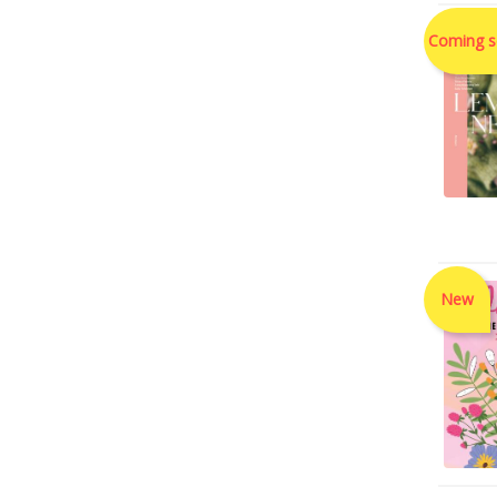
Coming 
New