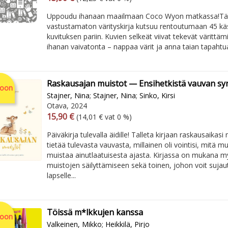
Uppoudu ihanaan maailmaan Coco Wyon matkassa!​ ​T
vastustamaton värityskirja kutsuu rentoutumaan 45 käsi
kuvituksen pariin. Kuvien selkeät viivat tekevät värittä
ihanan vaivatonta – nappaa värit ja anna taian tapahtua
Raskausajan muistot — Ensihetkistä vauvan s
soon
Stajner, Nina
;
Stajner, Nina
;
Sinko, Kirsi
Otava, 2024
Arvonlisäverollinen hinta
Excl. vat
15,90 €
(14,01 € vat 0 %)
Päiväkirja tulevalla äidille! Talleta kirjaan raskausaikasi 
tietää tulevasta vauvasta, millainen oli vointisi, mitä m
muistaa ainutlaatuisesta ajasta. Kirjassa on mukana my
muistojen säilyttämiseen sekä toinen, johon voit sujaut
lapselle...
Töissä m*lkkujen kanssa
soon
Valkeinen, Mikko
;
Heikkilä, Pirjo