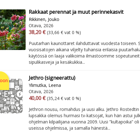
Rakkaat perennat ja muut perinnekasvit
Rikkinen, Jouko
Otava, 2026
Arvonlisäverollinen hinta
Excl. vat
38,20 €
(33,66 € vat 0 %)
Puutarhan kaunottaret ilahduttavat vuodesta toiseen
vuosisatojen aikana viljelty tuhansia erilaisia puutarhak
käytössä on laaja valikoima ilmastoomme sopeutuneit
sipulikasveja ja kesäkukkia...
Jethro (signeerattu)
soon
Ylimutka, Leena
Otava, 2026
Arvonlisäverollinen hinta
Excl. vat
40,00 €
(35,24 € vat 0 %)
Jethron nousu, romahdus ja uusi alku. Jethro Rostedti
lupsakka olemus hurmasi tv-katsojat, kun hän astui julki
ohjelman kilpailijana vuonna 2009. Uusi ”kultapoika” oli
useissa ohjelmissa, ja samalla hänestä...