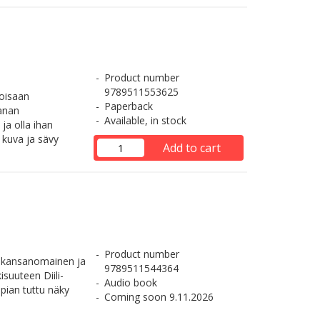
Product number
9789511553625
toisaan
Paperback
anan
Available, in stock
a olla ihan
 kuva ja sävy
Add to cart
Product number
n kansanomainen ja
9789511544364
suuteen Diili-
Audio book
 pian tuttu näky
Coming soon 9.11.2026