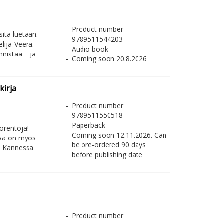
Product number
 sitä luetaan.
9789511544203
lijä-Veera.
Audio book
nnistaa – ja
Coming soon 20.8.2026
kirja
Product number
9789511550518
Paperback
korentoja!
Coming soon 12.11.2026. Can
assa on myös
be pre-ordered 90 days
t. Kannessa
before publishing date
Product number