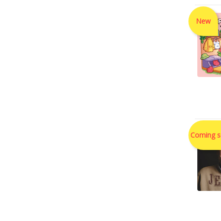
New
Coming 