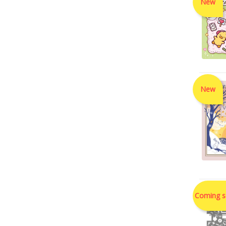
New
New
Coming 