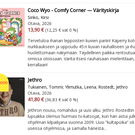
Coco Wyo - Comfy Corner — Värityskirja
Sinko, Kirsi
Otava, 2026
Arvonlisäverollinen hinta
Excl. vat
13,90 €
(12,25 € vat 0 %)
Tervetuloa ihanan leppoisten kuvien pariin! Käperry ko
nurkkaukseen ja uppoudu 45:n kuvan rauhalliseen ja ih
huolettomaan näkymään. Täydellinen paikka rentoutua j
omissa oloissaan. Väritä itsesi rauhaisaan mielentilaan,
kerrallaan!
Jethro
soon
Tukiainen, Tommi
;
Ylimutka, Leena
;
Rostedt, Jethro
Otava, 2026
Arvonlisäverollinen hinta
Excl. vat
41,80 €
(36,83 € vat 0 %)
Jethron nousu, romahdus ja uusi alku. Jethro Rostedti
lupsakka olemus hurmasi tv-katsojat, kun hän astui julki
ohjelman kilpailijana vuonna 2009. Uusi ”kultapoika” oli
useissa ohjelmissa, ja samalla hänestä...