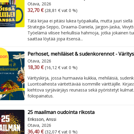
Otava, 2026
Arvonlisäverollinen hinta
Excl. vat
32,70 €
(28,81 € vat 0 %)
Tätä kirjaa ei pitäisi lukea työpaikalla, mutta juuri siellä
Strategia-Seppo, Draama-Daniela, Jargon-Jaska, Viivytte
Työelämä vilisee herkullisia hahmoja, jotka jokainen tu
saattaa löytää jopa itsensä...
Perhoset, mehiläiset & sudenkorennot - Väritys
soon
Otava, 2026
Arvonlisäverollinen hinta
Excl. vat
18,30 €
(16,12 € vat 0 %)
Värityskirja, jossa hurmaavia kukkia, mehiläisiä, suden
Luontoaiheista väritettävää isommille värittäjille. Kirj
kiehtova syrjävärjäys reunassa sekä pyöristetyt kulma
foliopainatus.
25 maailman oudointa rikosta
Eriksson, Anssi
Otava, 2026
Arvonlisäverollinen hinta
Excl. vat
36,40 €
(32,07 € vat 0 %)