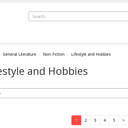
General Literature
Non-Fiction
Lifestyle and Hobbies
estyle and Hobbies
1
2
3
4
5
>