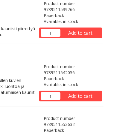
Product number
9789511539766
Paperback
Available, in stock
kauniisti piirrettyä
Add to cart
.
Product number
9789511542056
Paperback
ollen kuvien
Available, in stock
ki luontoa ja
 satumaisen kauniit
Add to cart
Product number
9789511553632
Paperback