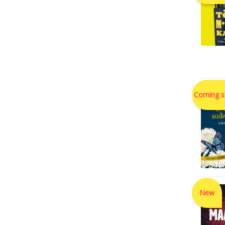
Coming 
New