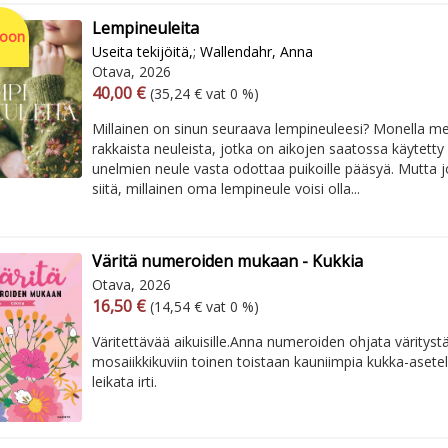
Lempineuleita
soon
Useita tekijöitä,
;
Wallendahr, Anna
Otava, 2026
Arvonlisäverollinen hinta
Excl. vat
40,00 €
(35,24 € vat 0 %)
Millainen on sinun seuraava lempineuleesi? Monella me
rakkaista neuleista, jotka on aikojen saatossa käytetty
unelmien neule vasta odottaa puikoille pääsyä. Mutta j
siitä, millainen oma lempineule voisi olla...
Väritä numeroiden mukaan - Kukkia
Otava, 2026
Arvonlisäverollinen hinta
Excl. vat
16,50 €
(14,54 € vat 0 %)
Väritettävää aikuisille.​ ​ Anna numeroiden ohjata väritystä
mosaiikkikuviin toinen toistaan kauniimpia kukka-asetel
leikata irti.