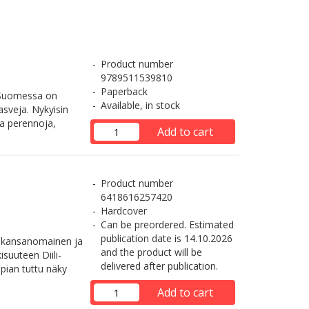
Product number
9789511539810
Paperback
. Suomessa on
Available, in stock
asveja. Nykyisin
a perennoja,
Add to cart
Product number
6418616257420
Hardcover
Can be preordered. Estimated
publication date is 14.10.2026
n kansanomainen ja
and the product will be
suuteen Diili-
delivered after publication.
 pian tuttu näky
Add to cart