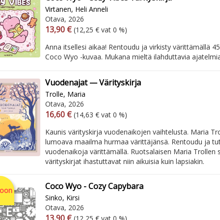
Virtanen, Heli Anneli
Otava, 2026
Arvonlisäverollinen hinta
Excl. vat
13,90 €
(12,25 € vat 0 %)
Anna itsellesi aikaa! Rentoudu ja virkisty värittämällä 45 
Coco Wyo -kuvaa. Mukana mieltä ilahduttavia ajatelmia
Vuodenajat — Värityskirja
Trolle, Maria
Otava, 2026
Arvonlisäverollinen hinta
Excl. vat
16,60 €
(14,63 € vat 0 %)
Kaunis värityskirja vuodenaikojen vaihtelusta. Maria Tr
lumoava maailma hurmaa värittäjänsä. Rentoudu ja tut
vuodenaikoja värittämällä. ​ Ruotsalaisen Maria Trollen
värityskirjat ihastuttavat niin aikuisia kuin lapsiakin.
Coco Wyo - Cozy Capybara
soon
Sinko, Kirsi
Otava, 2026
Arvonlisäverollinen hinta
Excl. vat
13,90 €
(12,25 € vat 0 %)