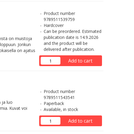
Product number
9789511539759
Hardcover
Can be preordered. Estimated
publication date is 14.9.2026
istä on muistoja
and the product will be
 loppuun. Jonkun
delivered after publication.
okaisella on ajatus
Add to cart
Product number
9789511543541
 ja luo
Paperback
mia. Kuvat voi
Available, in stock
Add to cart