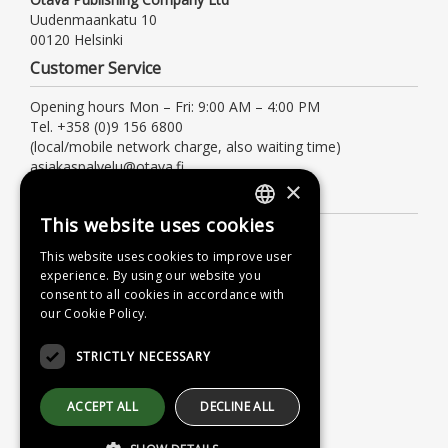
Uudenmaankatu 10
00120 Helsinki
Customer Service
Opening hours Mon – Fri: 9:00 AM – 4:00 PM
Tel. +358 (0)9 156 6800
(local/mobile network charge, also waiting time)
asiakaspalvelu@otava.fi
×
Information
This website uses cookies
FINNISH
Terms of delivery
This website uses cookies to improve user
Instructions
SWEDISH
experience. By using our website you
Privacy Policy
consent to all cookies in accordance with
ENGLISH
our Cookie Policy.
Accessibility Statement
STRICTLY NECESSARY
ACCEPT ALL
DECLINE ALL