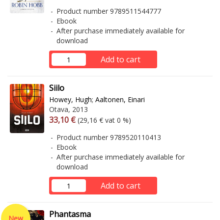
Product number 9789511544777
Ebook
After purchase immediately available for
download
Add to cart
Siilo
Howey, Hugh
;
Aaltonen, Einari
Otava, 2013
Arvonlisäverollinen hinta
Excl. vat
33,10 €
(29,16 € vat 0 %)
Product number 9789520110413
Ebook
After purchase immediately available for
download
Add to cart
Phantasma
New