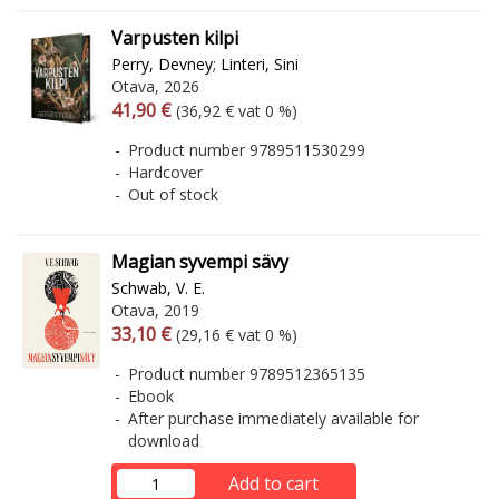
Varpusten kilpi
Perry, Devney
;
Linteri, Sini
Otava, 2026
Arvonlisäverollinen hinta
Excl. vat
41,90 €
(36,92 € vat 0 %)
Product number 9789511530299
Hardcover
Out of stock
Magian syvempi sävy
Schwab, V. E.
Otava, 2019
Arvonlisäverollinen hinta
Excl. vat
33,10 €
(29,16 € vat 0 %)
Product number 9789512365135
Ebook
After purchase immediately available for
download
Add to cart