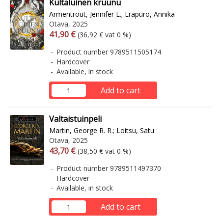
Kultaluinen kruunu
Armentrout, Jennifer L.
;
Eräpuro, Annika
Otava, 2025
Arvonlisäverollinen hinta
Excl. vat
41,90 €
(36,92 € vat 0 %)
Product number 9789511505174
Hardcover
Available, in stock
Add to cart
Valtaistuinpeli
Martin, George R. R.
;
Loitsu, Satu
Otava, 2025
Arvonlisäverollinen hinta
Excl. vat
43,70 €
(38,50 € vat 0 %)
Product number 9789511497370
Hardcover
Available, in stock
Add to cart