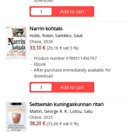
download
Add to cart
Narrin kohtalo
Hobb, Robin
;
Santikko, Sauli
Otava, 2026
Arvonlisäverollinen hinta
Excl. vat
33,10 €
(29,16 € vat 0 %)
Product number 9789511456797
Ebook
After purchase immediately available for
download
Add to cart
Seitsemän kuningaskunnan ritari
Martin, George R. R.
;
Loitsu, Satu
Otava, 2025
Arvonlisäverollinen hinta
Excl. vat
38,20 €
(33,66 € vat 0 %)