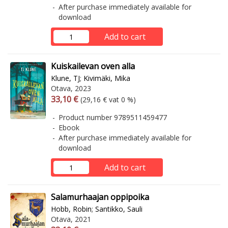
After purchase immediately available for
download
Add to cart
Kuiskailevan oven alla
Klune, TJ
;
Kivimäki, Mika
Otava, 2023
Arvonlisäverollinen hinta
Excl. vat
33,10 €
(29,16 € vat 0 %)
Product number 9789511459477
Ebook
After purchase immediately available for
download
Add to cart
Salamurhaajan oppipoika
Hobb, Robin
;
Santikko, Sauli
Otava, 2021