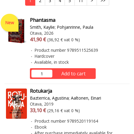
1
2
3
4
5
11
>
>>
Phantasma
New
Smith, Kaylie
;
Pohjanrinne, Paula
Otava, 2026
Arvonlisäverollinen hinta
Excl. vat
41,90 €
(36,92 € vat 0 %)
Product number 9789511525639
Hardcover
Available, in stock
Add to cart
Rotukarja
Bazterrica, Agustina
;
Aaltonen, Einari
Otava, 2019
Arvonlisäverollinen hinta
Excl. vat
33,10 €
(29,16 € vat 0 %)
Product number 9789520119164
Ebook
After purchase immediately available for