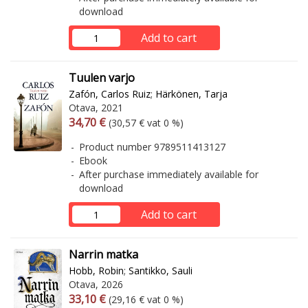
download
Add to cart
Tuulen varjo
Zafón, Carlos Ruiz
;
Härkönen, Tarja
Otava, 2021
Arvonlisäverollinen hinta
Excl. vat
34,70 €
(30,57 € vat 0 %)
Product number 9789511413127
Ebook
After purchase immediately available for
download
Add to cart
Narrin matka
Hobb, Robin
;
Santikko, Sauli
Otava, 2026
Arvonlisäverollinen hinta
Excl. vat
33,10 €
(29,16 € vat 0 %)