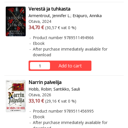
Verestä ja tuhkasta
Armentrout, Jennifer L.
;
Eräpuro, Annika
Otava, 2024
Arvonlisäverollinen hinta
Excl. vat
34,70 €
(30,57 € vat 0 %)
Product number 9789511494966
Ebook
After purchase immediately available for
download
Add to cart
Narrin palvelija
Hobb, Robin
;
Santikko, Sauli
Otava, 2026
Arvonlisäverollinen hinta
Excl. vat
33,10 €
(29,16 € vat 0 %)
Product number 9789511456995
Ebook
After purchase immediately available for