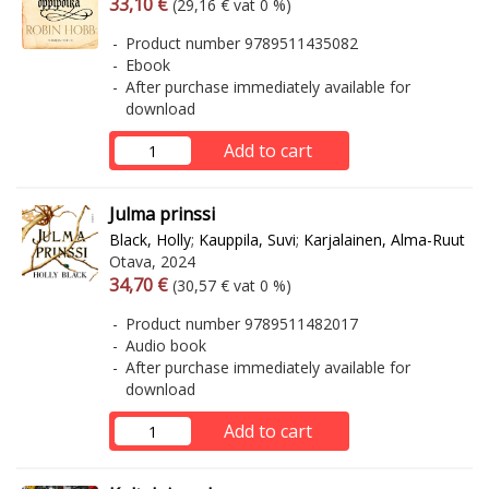
Arvonlisäverollinen hinta
Excl. vat
33,10 €
(29,16 € vat 0 %)
Product number 9789511435082
Ebook
After purchase immediately available for
download
Add to cart
Julma prinssi
Black, Holly
;
Kauppila, Suvi
;
Karjalainen, Alma-Ruut
Otava, 2024
Arvonlisäverollinen hinta
Excl. vat
34,70 €
(30,57 € vat 0 %)
Product number 9789511482017
Audio book
After purchase immediately available for
download
Add to cart