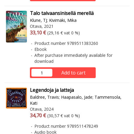
Talo taivaansinisellä merellä
Klune, TJ
;
Kivimäki, Mika
Otava, 2021
Arvonlisäverollinen hinta
Excl. vat
33,10 €
(29,16 € vat 0 %)
Product number 9789511383260
Ebook
After purchase immediately available for
download
Add to cart
Legendoja ja latteja
Baldree, Travis
;
Haapasalo, Jade
;
Tammensola,
Kati
Otava, 2024
Arvonlisäverollinen hinta
Excl. vat
34,70 €
(30,57 € vat 0 %)
Product number 9789511478249
Audio book