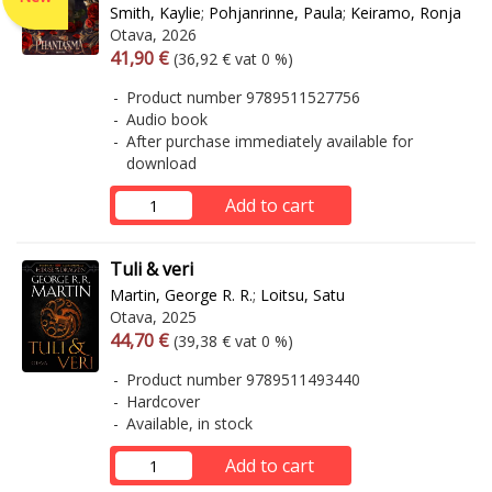
Smith, Kaylie
;
Pohjanrinne, Paula
;
Keiramo, Ronja
Otava, 2026
Arvonlisäverollinen hinta
Excl. vat
41,90 €
(36,92 € vat 0 %)
Product number 9789511527756
Audio book
After purchase immediately available for
download
Add to cart
Tuli & veri
Martin, George R. R.
;
Loitsu, Satu
Otava, 2025
Arvonlisäverollinen hinta
Excl. vat
44,70 €
(39,38 € vat 0 %)
Product number 9789511493440
Hardcover
Available, in stock
Add to cart