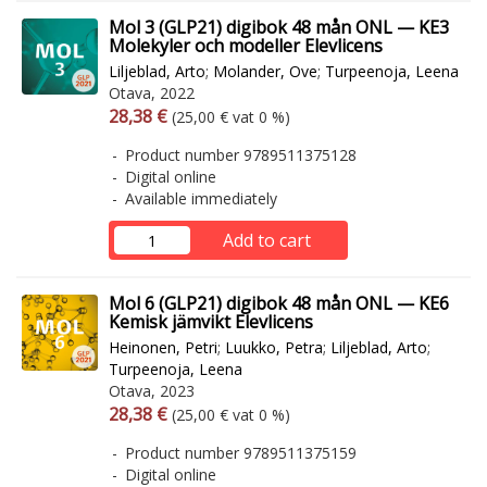
Mol 3 (GLP21) digibok 48 mån ONL — KE3
Molekyler och modeller Elevlicens
Liljeblad, Arto
;
Molander, Ove
;
Turpeenoja, Leena
Otava, 2022
Arvonlisäverollinen hinta
Excl. vat
28,38 €
(25,00 € vat 0 %)
Product number 9789511375128
Digital online
Available immediately
Add to cart
Mol 6 (GLP21) digibok 48 mån ONL — KE6
Kemisk jämvikt Elevlicens
Heinonen, Petri
;
Luukko, Petra
;
Liljeblad, Arto
;
Turpeenoja, Leena
Otava, 2023
Arvonlisäverollinen hinta
Excl. vat
28,38 €
(25,00 € vat 0 %)
Product number 9789511375159
Digital online