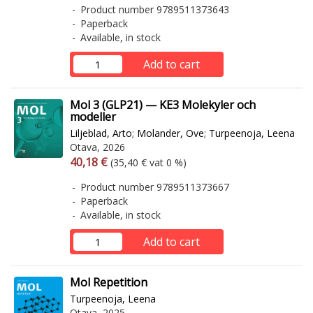
Product number 9789511373643
Paperback
Available, in stock
Add to cart
Mol 3 (GLP21) — KE3 Molekyler och
modeller
Liljeblad, Arto
;
Molander, Ove
;
Turpeenoja, Leena
Otava, 2026
Arvonlisäverollinen hinta
Excl. vat
40,18 €
(35,40 € vat 0 %)
Product number 9789511373667
Paperback
Available, in stock
Add to cart
Mol Repetition
Turpeenoja, Leena
Otava, 2025