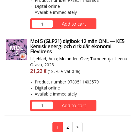
Product number 9789511468868
Digital online
Available immediately
Add to cart
Mol 5 (GLP21) digibok 12 mån ONL — KE5
Kemisk energi och cirkulär ekonomi
Elevlicens
Liljeblad, Arto
;
Molander, Ove
;
Turpeenoja, Leena
Otava, 2023
Arvonlisäverollinen hinta
Excl. vat
21,22 €
(18,70 € vat 0 %)
Product number 9789511403579
Digital online
Available immediately
Add to cart
1
2
>