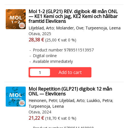
Mol 1-2 (GLP21) REV. digibok 48 mån ONL
— KE1 Kemi och jag, KE2 Kemi och hållbar
framtid Elevlicens
Liljeblad, Arto
;
Molander, Ove
;
Turpeenoja, Leena
Otava, 2025
Arvonlisäverollinen hinta
Excl. vat
28,38 €
(25,00 € vat 0 %)
Product number 9789511513957
Digital online
Available immediately
Add to cart
Mol Repetition (GLP21) digibok 12 mån
ONL — Elevlicens
Heinonen, Petri
;
Liljeblad, Arto
;
Luukko, Petra
;
Turpeenoja, Leena
Otava, 2024
Arvonlisäverollinen hinta
Excl. vat
21,22 €
(18,70 € vat 0 %)