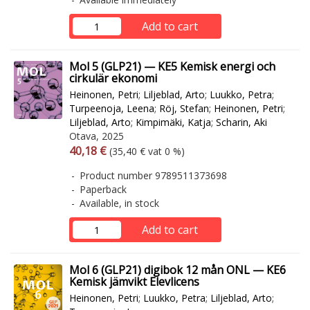
Add to cart
Mol 5 (GLP21) — KE5 Kemisk energi och
cirkulär ekonomi
Heinonen, Petri
;
Liljeblad, Arto
;
Luukko, Petra
;
Turpeenoja, Leena
;
Röj, Stefan
;
Heinonen, Petri
;
Liljeblad, Arto
;
Kimpimäki, Katja
;
Scharin, Aki
Otava, 2025
Arvonlisäverollinen hinta
Excl. vat
40,18 €
(35,40 € vat 0 %)
Product number 9789511373698
Paperback
Available, in stock
Add to cart
Mol 6 (GLP21) digibok 12 mån ONL — KE6
Kemisk jämvikt Elevlicens
Heinonen, Petri
;
Luukko, Petra
;
Liljeblad, Arto
;