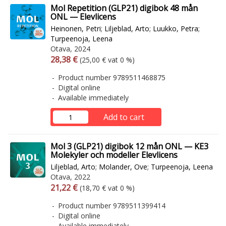
Mol Repetition (GLP21) digibok 48 mån
ONL — Elevlicens
Heinonen, Petri
;
Liljeblad, Arto
;
Luukko, Petra
;
Turpeenoja, Leena
Otava, 2024
Arvonlisäverollinen hinta
Excl. vat
28,38 €
(25,00 € vat 0 %)
Product number 9789511468875
Digital online
Available immediately
Add to cart
Mol 3 (GLP21) digibok 12 mån ONL — KE3
Molekyler och modeller Elevlicens
Liljeblad, Arto
;
Molander, Ove
;
Turpeenoja, Leena
Otava, 2022
Arvonlisäverollinen hinta
Excl. vat
21,22 €
(18,70 € vat 0 %)
Product number 9789511399414
Digital online
Available immediately