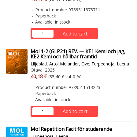
Product number 9789511373711
Paperback
Available, in stock
Add to cart
Mol 1-2 (GLP21) REV. — KE1 Kemi och jag,
KE2 Kemi och hållbar framtid
Liljeblad, Arto
;
Molander, Ove
;
Turpeenoja, Leena
Otava, 2025
Arvonlisäverollinen hinta
Excl. vat
40,18 €
(35,40 € vat 0 %)
Product number 9789511513223
Paperback
Available, in stock
Add to cart
Mol Repetition Facit för studerande
Turpeenoja, Leena