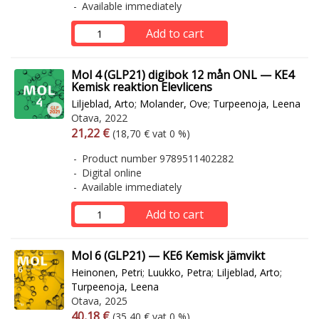
Available immediately
Add to cart
Mol 4 (GLP21) digibok 12 mån ONL — KE4
Kemisk reaktion Elevlicens
Liljeblad, Arto
;
Molander, Ove
;
Turpeenoja, Leena
Otava, 2022
Arvonlisäverollinen hinta
Excl. vat
21,22 €
(18,70 € vat 0 %)
Product number 9789511402282
Digital online
Available immediately
Add to cart
Mol 6 (GLP21) — KE6 Kemisk jämvikt
Heinonen, Petri
;
Luukko, Petra
;
Liljeblad, Arto
;
Turpeenoja, Leena
Otava, 2025
Arvonlisäverollinen hinta
Excl. vat
40,18 €
(35,40 € vat 0 %)