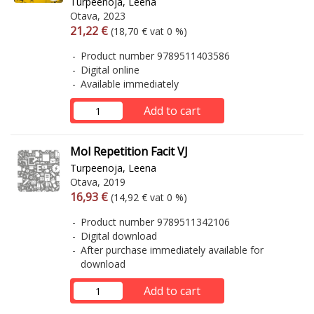
Turpeenoja, Leena
Otava, 2023
Arvonlisäverollinen hinta
Excl. vat
21,22 €
(18,70 € vat 0 %)
Product number 9789511403586
Digital online
Available immediately
Add to cart
Mol Repetition Facit VJ
Turpeenoja, Leena
Otava, 2019
Arvonlisäverollinen hinta
Excl. vat
16,93 €
(14,92 € vat 0 %)
Product number 9789511342106
Digital download
After purchase immediately available for
download
Add to cart