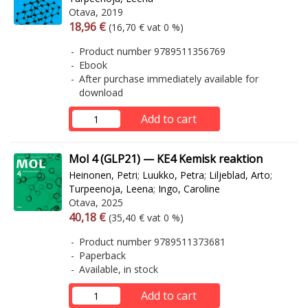
Otava, 2019
Arvonlisäverollinen hinta
Excl. vat
18,96 €
(16,70 € vat 0 %)
Product number 9789511356769
Ebook
After purchase immediately available for
download
Add to cart
Mol 4 (GLP21) — KE4 Kemisk reaktion
Heinonen, Petri
;
Luukko, Petra
;
Liljeblad, Arto
;
Turpeenoja, Leena
;
Ingo, Caroline
Otava, 2025
Arvonlisäverollinen hinta
Excl. vat
40,18 €
(35,40 € vat 0 %)
Product number 9789511373681
Paperback
Available, in stock
Add to cart