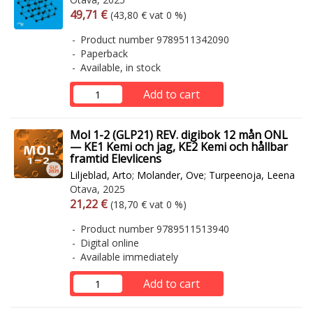
Arvonlisäverollinen hinta
Excl. vat
49,71 €
(43,80 € vat 0 %)
Product number 9789511342090
Paperback
Available, in stock
Add to cart
Mol 1-2 (GLP21) REV. digibok 12 mån ONL
— KE1 Kemi och jag, KE2 Kemi och hållbar
framtid Elevlicens
Liljeblad, Arto
;
Molander, Ove
;
Turpeenoja, Leena
Otava, 2025
Arvonlisäverollinen hinta
Excl. vat
21,22 €
(18,70 € vat 0 %)
Product number 9789511513940
Digital online
Available immediately
Add to cart