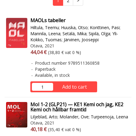
1
2
>
MAOLs tabeller
Hiltula, Teemu
;
Huuska, Otso
;
Konttinen, Pasi
;
Mannila, Leena
;
Setälä, Mika
;
Sipilä, Olga
;
Yli-
Kokko, Tuomas
;
Järvinen, Jooseppi
Otava, 2021
Arvonlisäverollinen hinta
Excl. vat
44,04 €
(38,80 € vat 0 %)
Product number 9789511360858
Paperback
Available, in stock
Add to cart
Mol 1-2 (GLP21) — KE1 Kemi och jag, KE2
Kemi och hållbar framtid
Liljeblad, Arto
;
Molander, Ove
;
Turpeenoja, Leena
Otava, 2021
Arvonlisäverollinen hinta
Excl. vat
40,18 €
(35,40 € vat 0 %)