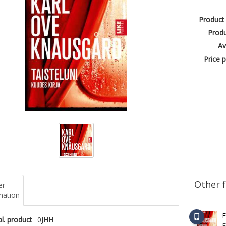
Product
Produ
Av
Price p
Other 
er
mation
E
l. product
0JHH