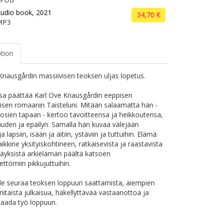
udio book, 2021
34,70 €
MP3
ption
Knausgårdin massiivisen teoksen uljas lopetus.
sa päättää Karl Ove Knausgårdin eeppisen
ivisen romaanin Taisteluni. Mitään salaamatta hän -
osien tapaan - kertoo tavoitteensa ja heikkoutensa,
den ja epäilyn. Samalla hän kuvaa välejään
 lapsiin, isään ja äitiin, ystäviin ja tuttuihin. Elämä
aikkine yksityiskohtineen, ratkaisevista ja raastavista
äyksistä arkielämän päältä katsoen
ettömiin pikkujuttuihin.
e seuraa teoksen loppuun saattamista, aiempien
iriitaista julkaisua, häkellyttävää vastaanottoa ja
saada työ loppuun.