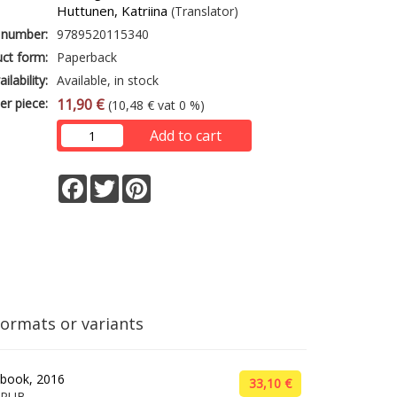
Huttunen, Katriina
(Translator)
 number:
9789520115340
ct form:
Paperback
ailability:
Available, in stock
er piece:
11,90 €
(10,48 € vat 0 %)
Add to cart
Facebook
Twitter
Pinterest
formats or variants
book, 2016
33,10 €
EPUB