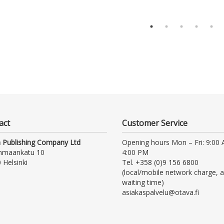
act
Customer Service
 Publishing Company Ltd
Opening hours Mon – Fri: 9:00
nmaankatu 10
4:00 PM
 Helsinki
Tel. +358 (0)9 156 6800
(local/mobile network charge, a
waiting time)
asiakaspalvelu@otava.fi