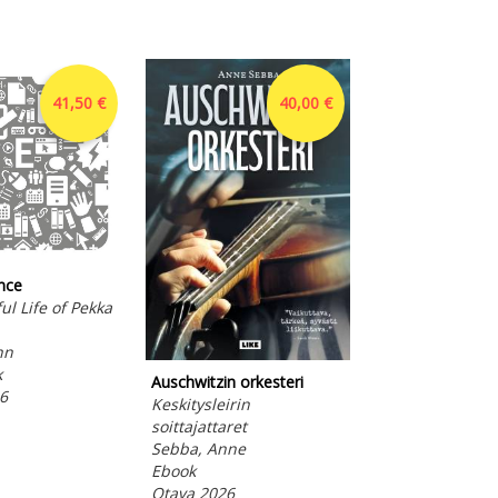
41,50 €
40,00 €
nce
ul Life of Pekka
hn
Jasu - Täyttä tun
k
Auschwitzin orkesteri
Ikola, Markus
6
Keskitysleirin
Ebook
soittajattaret
Otava 2024
Sebba, Anne
Ebook
Otava 2026