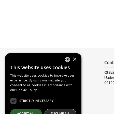
×
Cont
This website uses cookies
FINNISH
Otava
This website uses cookies to improve user
Uude
SWEDISH
experience. By using our website you
00120
consent to all cookies in accordance with
ENGLISH
our Cookie Policy.
STRICTLY NECESSARY
ACCEPT ALL
DECLINE ALL