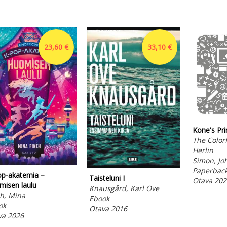
23,60 €
33,10 €
Kone's Pri
The Colorf
Herlin
Simon, Jo
Paperbac
op-akatemia –
Taisteluni I
Otava 202
misen laulu
Knausgård, Karl Ove
h, Mina
Ebook
ok
Otava 2016
va 2026