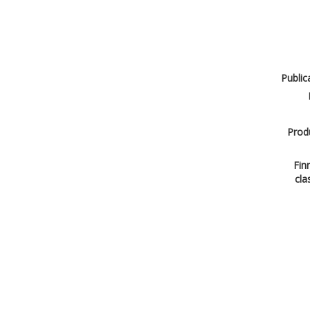
Public
Produ
Finn
cla