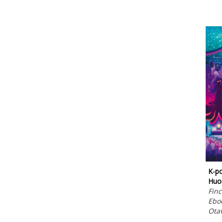
K-p
Huo
Finc
Ebo
Ota