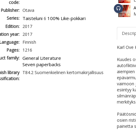
code:
A
Publisher:
Otava
Series:
Taisteluni
100% Like-pokkari
6
Edition:
2017
Descri
ation year:
2017
Language:
Finnish
Karl Ove 
Pages:
1216
ct family:
General Literature
Kuudes o
Seven paperbacks
autofikti
aiempien 
ish library
T84.2 Suomenkielinen kertomakirjallisuus
epävarmuu
ssification:
vaimoon ja
esiintyy k
silmänräp
merkityks
Päätösnid
osien rist
painetta 