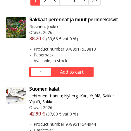
1
2
3
4
5
>
>>
Rakkaat perennat ja muut perinnekasvit
Rikkinen, Jouko
Otava, 2026
Arvonlisäverollinen hinta
Excl. vat
38,20 €
(33,66 € vat 0 %)
Product number 9789511539810
Paperback
Available, in stock
Add to cart
Suomen kalat
Lehtonen, Hannu
;
Nyberg, Kari
;
Yrjölä, Sakke
;
Yrjölä, Sakke
Otava, 2026
Arvonlisäverollinen hinta
Excl. vat
42,90 €
(37,80 € vat 0 %)
Product number 9789511544944
Hardcover