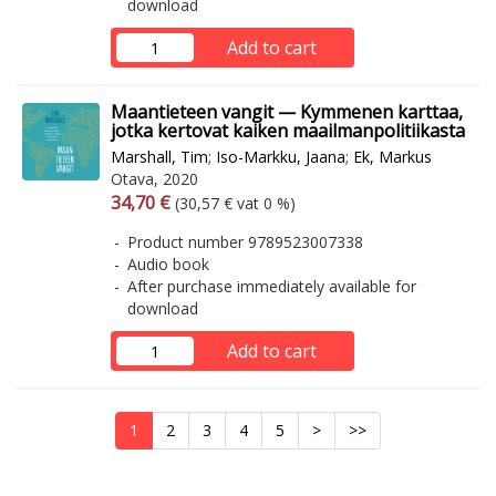
download
Add to cart
Maantieteen vangit — Kymmenen karttaa,
jotka kertovat kaiken maailmanpolitiikasta
Marshall, Tim
;
Iso-Markku, Jaana
;
Ek, Markus
Otava, 2020
Arvonlisäverollinen hinta
Excl. vat
34,70 €
(30,57 € vat 0 %)
Product number 9789523007338
Audio book
After purchase immediately available for
download
Add to cart
1
2
3
4
5
>
>>