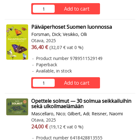
Add to cart
Päiväperhoset Suomen luonnossa
Forsman, Dick
;
Vesikko, Olli
Otava, 2025
Arvonlisäverollinen hinta
Excl. vat
36,40 €
(32,07 € vat 0 %)
Product number 9789511529149
Paperback
Available, in stock
Add to cart
Opettele solmut — 30 solmua seikkailuihin
sekä ulkoilmaelämään
Mascellaro, Nico
;
Gilbert, Adi
;
Reisner, Naomi
Otava, 2025
Arvonlisäverollinen hinta
Excl. vat
24,00 €
(19,12 € vat 0 %)
Product number 6418428813555