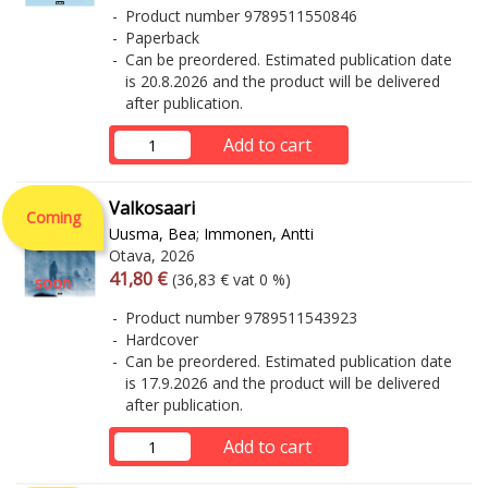
Product number 9789511550846
Paperback
Can be preordered. Estimated publication date
is 20.8.2026 and the product will be delivered
after publication.
Add to cart
Valkosaari
Coming
Uusma, Bea
;
Immonen, Antti
Otava, 2026
Arvonlisäverollinen hinta
Excl. vat
41,80 €
(36,83 € vat 0 %)
soon
Product number 9789511543923
Hardcover
Can be preordered. Estimated publication date
is 17.9.2026 and the product will be delivered
after publication.
Add to cart