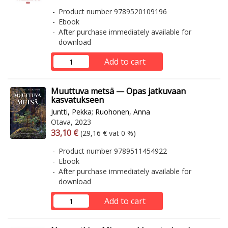
Product number 9789520109196
Ebook
After purchase immediately available for
download
Add to cart
Muuttuva metsä — Opas jatkuvaan
kasvatukseen
Juntti, Pekka
;
Ruohonen, Anna
Otava, 2023
Arvonlisäverollinen hinta
Excl. vat
33,10 €
(29,16 € vat 0 %)
Product number 9789511454922
Ebook
After purchase immediately available for
download
Add to cart