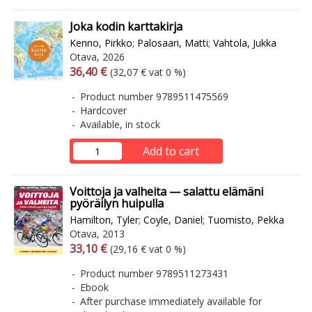
Joka kodin karttakirja
Kenno, Pirkko
;
Palosaari, Matti
;
Vahtola, Jukka
Otava, 2026
Arvonlisäverollinen hinta
Excl. vat
36,40 €
(32,07 € vat 0 %)
Product number 9789511475569
Hardcover
Available, in stock
Add to cart
Voittoja ja valheita — salattu elämäni
pyöräilyn huipulla
Hamilton, Tyler
;
Coyle, Daniel
;
Tuomisto, Pekka
Otava, 2013
Arvonlisäverollinen hinta
Excl. vat
33,10 €
(29,16 € vat 0 %)
Product number 9789511273431
Ebook
After purchase immediately available for