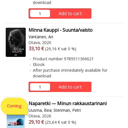
download
Add to cart
Minna Kauppi - Suunta/vaisto
Väntänen, Ari
Otava, 2020
Arvonlisäverollinen hinta
Excl. vat
33,10 €
(29,16 € vat 0 %)
Product number 9789511366621
Ebook
After purchase immediately available for
download
Add to cart
Naparetki — Minun rakkaustarinani
Coming
Uusma, Bea
;
Stenman, Petri
Otava, 2026
Arvonlisäverollinen hinta
Excl. vat
29,10 €
(25,64 € vat 0 %)
soon