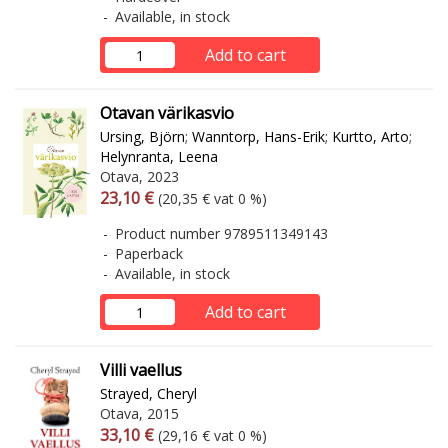
Available, in stock
Add to cart
Otavan värikasvio
Ursing, Björn
;
Wanntorp, Hans-Erik
;
Kurtto, Arto
;
Helynranta, Leena
Otava, 2023
Arvonlisäverollinen hinta
Excl. vat
23,10 €
(20,35 € vat 0 %)
Product number 9789511349143
Paperback
Available, in stock
Add to cart
Villi vaellus
Strayed, Cheryl
Otava, 2015
Arvonlisäverollinen hinta
Excl. vat
33,10 €
(29,16 € vat 0 %)