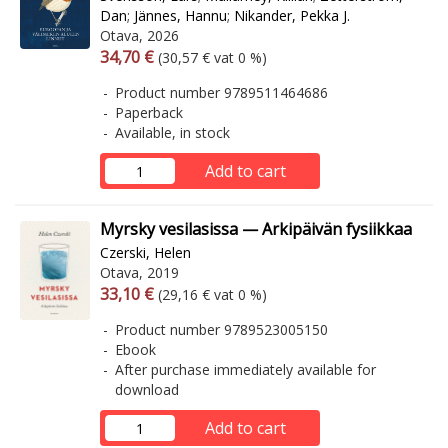
Dan
;
Jännes, Hannu
;
Nikander, Pekka J.
Otava, 2026
Arvonlisäverollinen hinta
Excl. vat
34,70 €
(30,57 € vat 0 %)
Product number 9789511464686
Paperback
Available, in stock
Add to cart
Myrsky vesilasissa — Arkipäivän fysiikkaa
Czerski, Helen
Otava, 2019
Arvonlisäverollinen hinta
Excl. vat
33,10 €
(29,16 € vat 0 %)
Product number 9789523005150
Ebook
After purchase immediately available for
download
Add to cart