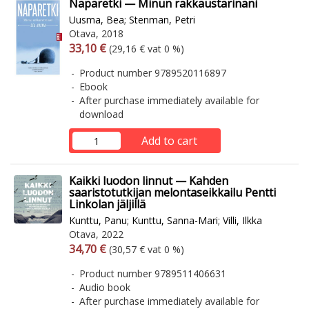
Naparetki — Minun rakkaustarinani
Uusma, Bea
;
Stenman, Petri
Otava, 2018
Arvonlisäverollinen hinta
Excl. vat
33,10 €
(29,16 € vat 0 %)
Product number 9789520116897
Ebook
After purchase immediately available for
download
Add to cart
Kaikki luodon linnut — Kahden
saaristotutkijan melontaseikkailu Pentti
Linkolan jäljillä
Kunttu, Panu
;
Kunttu, Sanna-Mari
;
Villi, Ilkka
Otava, 2022
Arvonlisäverollinen hinta
Excl. vat
34,70 €
(30,57 € vat 0 %)
Product number 9789511406631
Audio book
After purchase immediately available for