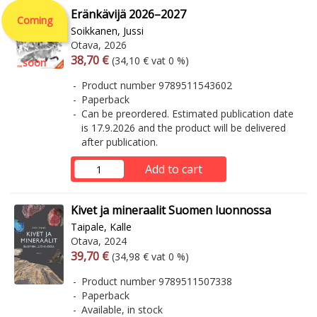
Eränkävijä 2026–2027
Coming
Soikkanen, Jussi
Otava, 2026
Arvonlisäverollinen hinta
Excl. vat
38,70 €
(34,10 € vat 0 %)
soon
Product number 9789511543602
Paperback
Can be preordered. Estimated publication date
is 17.9.2026 and the product will be delivered
after publication.
Add to cart
Kivet ja mineraalit Suomen luonnossa
Taipale, Kalle
Otava, 2024
Arvonlisäverollinen hinta
Excl. vat
39,70 €
(34,98 € vat 0 %)
Product number 9789511507338
Paperback
Available, in stock