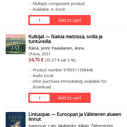
Multiple-component product
Available, in stock
Add to cart
Kulkijat — Naisia metsissä, soilla ja
tuntureilla
Räinä, Jenni
;
Paavilainen, Anna
Otava, 2021
Arvonlisäverollinen hinta
Excl. vat
34,70 €
(30,57 € vat 0 %)
Product number 9789511398448
Audio book
After purchase immediately available for
download
Add to cart
Lintuopas — Euroopan ja Välimeren alueen
linnut
Svensson, Lars
;
Mullarney, Killian
;
Zetterström,