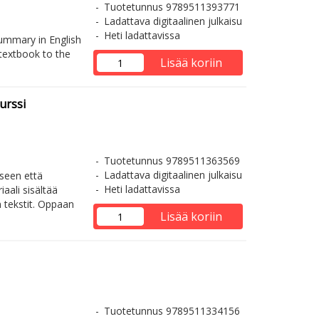
Tuotetunnus 9789511393771
Ladattava digitaalinen julkaisu
Heti ladattavissa
ummary in English
textbook to the
Lisää koriin
urssi
Tuotetunnus 9789511363569
Ladattava digitaalinen julkaisu
iseen että
Heti ladattavissa
iaali sisältää
n tekstit. Oppaan
Lisää koriin
Tuotetunnus 9789511334156