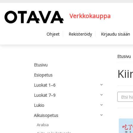
Hyppää pääsisältöön
Verkkokauppa
Ohjeet
Rekisteröidy
Kirjaudu sisään
Etusivu
Etusivu
Kii
Esiopetus
Luokat 1–6
Luokat 7–9
Lukio
Aikuisopetus
Arabia