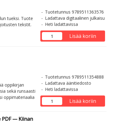
Tuotetunnus 9789511363576
Ladattava digitaalinen julkaisu
lun tueksi. Tuote
Heti ladattavissa
oitusten tekstit.
Lisää koriin
Tuotetunnus 9789511354888
Ladattava äänitiedosto
ää oppikirjan
Heti ladattavissa
sia sekä runsaasti
si oppimateriaalia
Lisää koriin
e PDF — Kiinan