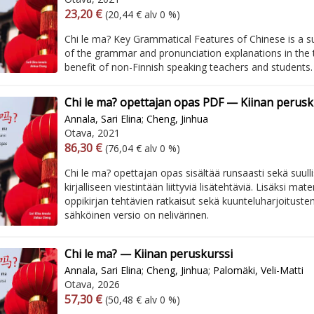
Arvonlisäverollinen hinta
Arvonlisäveroton hinta
23,20 €
(20,44 € alv 0 %)
Chi le ma? Key Grammatical Features of Chinese is a s
of the grammar and pronunciation explanations in the 
benefit of non-Finnish speaking teachers and students.
Chi le ma? opettajan opas PDF — Kiinan perusk
Annala, Sari Elina
;
Cheng, Jinhua
Otava, 2021
Arvonlisäverollinen hinta
Arvonlisäveroton hinta
86,30 €
(76,04 € alv 0 %)
Chi le ma? opettajan opas sisältää runsaasti sekä suull
kirjalliseen viestintään liittyviä lisätehtäviä. Lisäksi mater
oppikirjan tehtävien ratkaisut sekä kuunteluharjoituste
sähköinen versio on nelivärinen.
Chi le ma? — Kiinan peruskurssi
Annala, Sari Elina
;
Cheng, Jinhua
;
Palomäki, Veli-Matti
Otava, 2026
Arvonlisäverollinen hinta
Arvonlisäveroton hinta
57,30 €
(50,48 € alv 0 %)