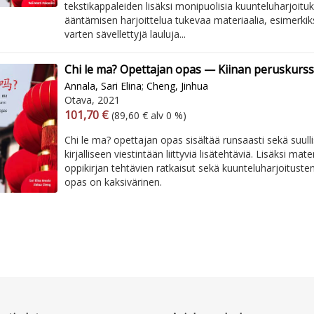
tekstikappaleiden lisäksi monipuolisia kuunteluharjoituk
ääntämisen harjoittelua tukevaa materiaalia, esimerkik
varten sävellettyjä lauluja...
Chi le ma? Opettajan opas — Kiinan peruskurss
Annala, Sari Elina
;
Cheng, Jinhua
Otava, 2021
Arvonlisäverollinen hinta
Arvonlisäveroton hinta
101,70 €
(89,60 € alv 0 %)
Chi le ma? opettajan opas sisältää runsaasti sekä suull
kirjalliseen viestintään liittyviä lisätehtäviä. Lisäksi mater
oppikirjan tehtävien ratkaisut sekä kuunteluharjoitusten
opas on kaksivärinen.