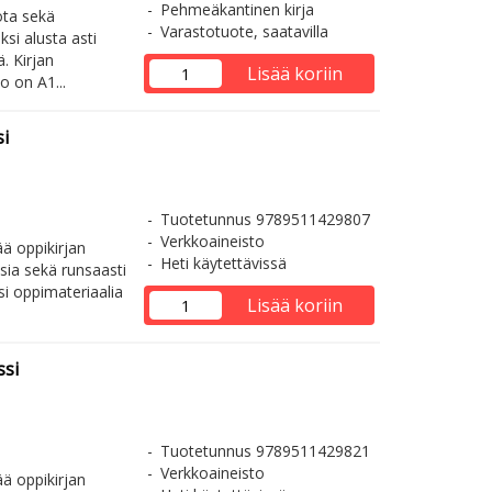
Pehmeäkantinen kirja
ota sekä
Varastotuote, saatavilla
ksi alusta asti
. Kirjan
Lisää koriin
o on A1...
i
Tuotetunnus 9789511429807
Verkkoaineisto
ää oppikirjan
Heti käytettävissä
sia sekä runsaasti
si oppimateriaalia
Lisää koriin
ssi
Tuotetunnus 9789511429821
Verkkoaineisto
ää oppikirjan