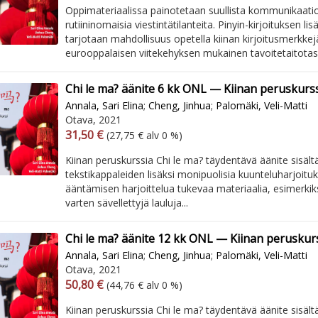
Oppimateriaalissa painotetaan suullista kommunikaati
rutiininomaisia viestintätilanteita. Pinyin-kirjoituksen lisä
tarjotaan mahdollisuus opetella kiinan kirjoitusmerkkejä
eurooppalaisen viitekehyksen mukainen tavoitetaitotas
Chi le ma? äänite 6 kk ONL — Kiinan peruskurss
Annala, Sari Elina
;
Cheng, Jinhua
;
Palomäki, Veli-Matti
Otava, 2021
Arvonlisäverollinen hinta
Arvonlisäveroton hinta
31,50 €
(27,75 € alv 0 %)
Kiinan peruskurssia Chi le ma? täydentävä äänite sisält
tekstikappaleiden lisäksi monipuolisia kuunteluharjoituk
ääntämisen harjoittelua tukevaa materiaalia, esimerkik
varten sävellettyjä lauluja...
Chi le ma? äänite 12 kk ONL — Kiinan peruskur
Annala, Sari Elina
;
Cheng, Jinhua
;
Palomäki, Veli-Matti
Otava, 2021
Arvonlisäverollinen hinta
Arvonlisäveroton hinta
50,80 €
(44,76 € alv 0 %)
Kiinan peruskurssia Chi le ma? täydentävä äänite sisält