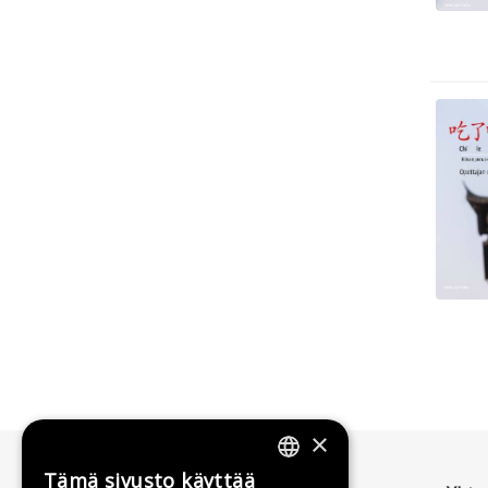
×
Tämä sivusto käyttää
FINNISH