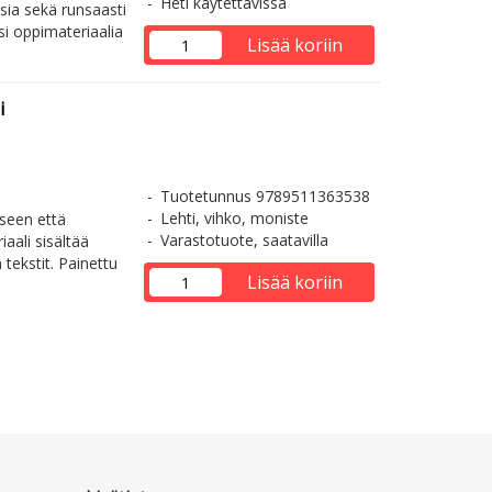
Heti käytettävissä
sia sekä runsaasti
si oppimateriaalia
Lisää koriin
i
Tuotetunnus 9789511363538
Lehti, vihko, moniste
iseen että
Varastotuote, saatavilla
iaali sisältää
 tekstit. Painettu
Lisää koriin