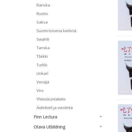
Ranska
Ruotsi
Saksa
Suomi toisena kielenä
Swahili
Tanska
Tšekki
Turkki
Unkari
Venäjä
Viro
Yhteiskuntatieto
Äidinkieli ja viestintä
Finn Lectura
Otava Utbildning