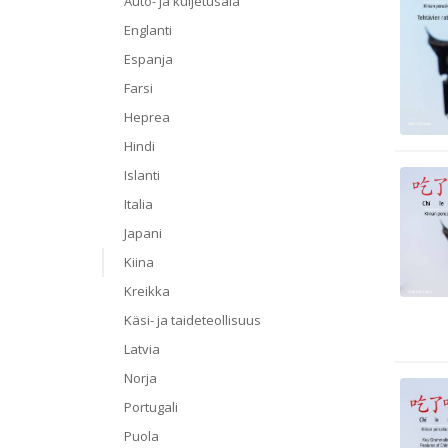
Auto- ja kuljetusala
Englanti
Espanja
Farsi
Heprea
Hindi
Islanti
Italia
Japani
Kiina
Kreikka
Käsi- ja taideteollisuus
Latvia
Norja
Portugali
Puola