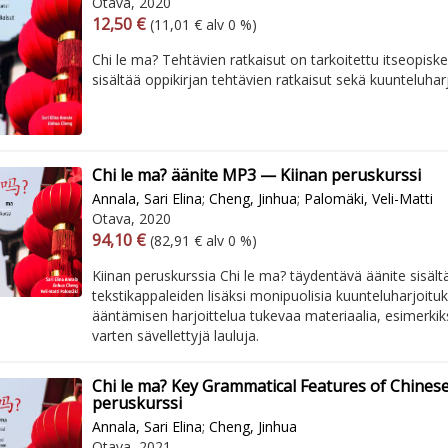
Otava, 2020
Arvonlisäverollinen hinta
Arvonlisäveroton hinta
12,50 €
(11,01 € alv 0 %)
Chi le ma? Tehtävien ratkaisut on tarkoitettu itseopiske
sisältää oppikirjan tehtävien ratkaisut sekä kuunteluharj
Chi le ma? äänite MP3 — Kiinan peruskurssi
Annala, Sari Elina
;
Cheng, Jinhua
;
Palomäki, Veli-Matti
Otava, 2020
Arvonlisäverollinen hinta
Arvonlisäveroton hinta
94,10 €
(82,91 € alv 0 %)
Kiinan peruskurssia Chi le ma? täydentävä äänite sisält
tekstikappaleiden lisäksi monipuolisia kuunteluharjoituk
ääntämisen harjoittelua tukevaa materiaalia, esimerkik
varten sävellettyjä lauluja.
Chi le ma? Key Grammatical Features of Chines
peruskurssi
Annala, Sari Elina
;
Cheng, Jinhua
Otava, 2021