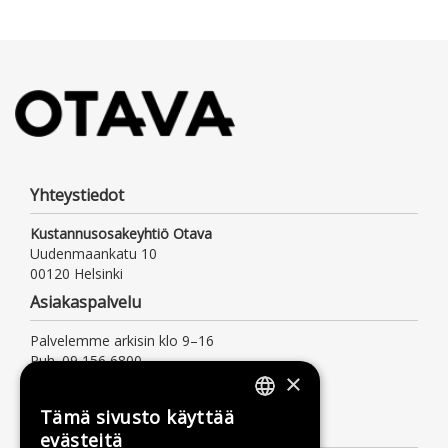
Yhteystiedot
Kustannusosakeyhtiö Otava
Uudenmaankatu 10
00120 Helsinki
Asiakaspalvelu
Palvelemme arkisin klo 9–16
Puh. 09 156 6800
×
(mpm/pvm, myös jonotusaika)
asiakaspalvelu@otava.fi
Tämä sivusto käyttää
FINNISH
Lisätietoa
evästeitä