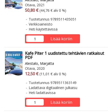
Otava, 2021
Arvonlisäverollinen hinta
Arvonlisäveroton hinta
50,80 €
(44,76 € alv 0 %)
Tuotetunnus 9789511435051
Verkkoaineisto
Heti käytettävissä
Lisää koriin
Kafe Piter 1 uudistettu tehtävien ratkaisut
PDF
Alestalo, Marjatta
Otava, 2020
Arvonlisäverollinen hinta
Arvonlisäveroton hinta
12,50 €
(11,01 € alv 0 %)
Tuotetunnus 9789511363149
Ladattava digitaalinen julkaisu
Heti ladattavissa
Lisää koriin