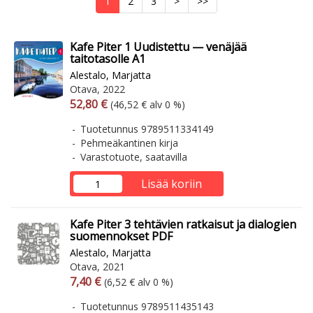
1
2
3
>
>>
Kafe Piter 1 Uudistettu — venäjää
taitotasolle A1
Alestalo, Marjatta
Otava, 2022
Arvonlisäverollinen hinta
Arvonlisäveroton hinta
52,80 €
(46,52 € alv 0 %)
Tuotetunnus 9789511334149
Pehmeäkantinen kirja
Varastotuote, saatavilla
Lisää koriin
Kafe Piter 3 tehtävien ratkaisut ja dialogien
suomennokset PDF
Alestalo, Marjatta
Otava, 2021
Arvonlisäverollinen hinta
Arvonlisäveroton hinta
7,40 €
(6,52 € alv 0 %)
Tuotetunnus 9789511435143