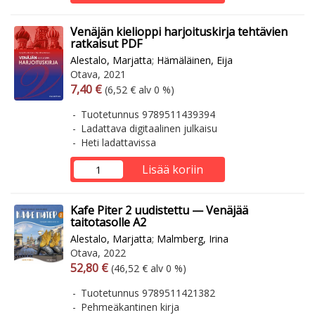
Venäjän kielioppi harjoituskirja tehtävien
ratkaisut PDF
Alestalo, Marjatta
;
Hämäläinen, Eija
Otava, 2021
Arvonlisäverollinen hinta
Arvonlisäveroton hinta
7,40 €
(6,52 € alv 0 %)
Tuotetunnus 9789511439394
Ladattava digitaalinen julkaisu
Heti ladattavissa
Lisää koriin
Kafe Piter 2 uudistettu — Venäjää
taitotasolle A2
Alestalo, Marjatta
;
Malmberg, Irina
Otava, 2022
Arvonlisäverollinen hinta
Arvonlisäveroton hinta
52,80 €
(46,52 € alv 0 %)
Tuotetunnus 9789511421382
Pehmeäkantinen kirja