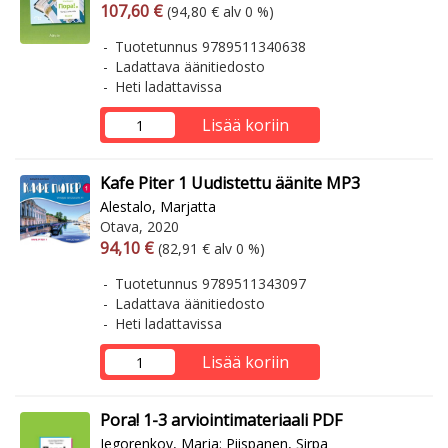
Arvonlisäverollinen hinta
Arvonlisäveroton hinta
107,60 €
(94,80 € alv 0 %)
Tuotetunnus 9789511340638
Ladattava äänitiedosto
Heti ladattavissa
Lisää koriin
Kafe Piter 1 Uudistettu äänite MP3
Alestalo, Marjatta
Otava, 2020
Arvonlisäverollinen hinta
Arvonlisäveroton hinta
94,10 €
(82,91 € alv 0 %)
Tuotetunnus 9789511343097
Ladattava äänitiedosto
Heti ladattavissa
Lisää koriin
Pora! 1-3 arviointimateriaali PDF
Jegorenkov, Marja
;
Piispanen, Sirpa