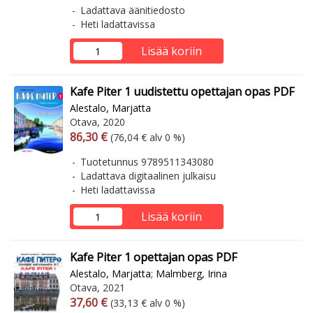
Ladattava äänitiedosto
Heti ladattavissa
Lisää koriin
Kafe Piter 1 uudistettu opettajan opas PDF
Alestalo, Marjatta
Otava, 2020
Arvonlisäverollinen hinta
Arvonlisäveroton hinta
86,30 €
(76,04 € alv 0 %)
Tuotetunnus 9789511343080
Ladattava digitaalinen julkaisu
Heti ladattavissa
Lisää koriin
Kafe Piter 1 opettajan opas PDF
Alestalo, Marjatta
;
Malmberg, Irina
Otava, 2021
Arvonlisäverollinen hinta
Arvonlisäveroton hinta
37,60 €
(33,13 € alv 0 %)