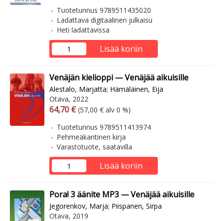
Tuotetunnus 9789511435020
Ladattava digitaalinen julkaisu
Heti ladattavissa
Lisää koriin
Venäjän kielioppi — Venäjää aikuisille
Alestalo, Marjatta
;
Hämäläinen, Eija
Otava, 2022
Arvonlisäverollinen hinta
Arvonlisäveroton hinta
64,70 €
(57,00 € alv 0 %)
Tuotetunnus 9789511413974
Pehmeäkantinen kirja
Varastotuote, saatavilla
Lisää koriin
Pora! 3 äänite MP3 — Venäjää aikuisille
Jegorenkov, Marja
;
Piispanen, Sirpa
Otava, 2019