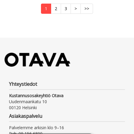
1
2
3
>
>>
Yhteystiedot
Kustannusosakeyhtiö Otava
Uudenmaankatu 10
00120 Helsinki
Asiakaspalvelu
Palvelemme arkisin klo 9–16
Puh. 09 156 6800