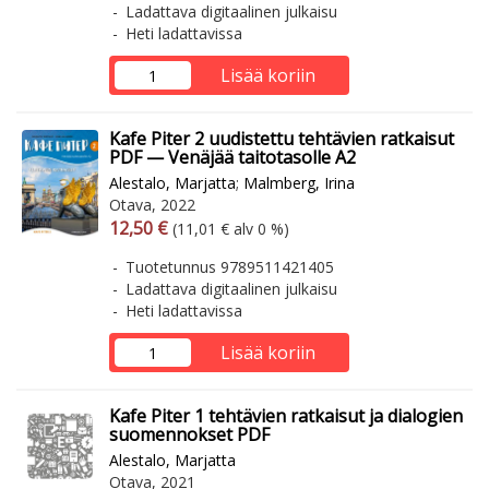
Ladattava digitaalinen julkaisu
Heti ladattavissa
Lisää koriin
Kafe Piter 2 uudistettu tehtävien ratkaisut
PDF — Venäjää taitotasolle A2
Alestalo, Marjatta
;
Malmberg, Irina
Otava, 2022
Arvonlisäverollinen hinta
Arvonlisäveroton hinta
12,50 €
(11,01 € alv 0 %)
Tuotetunnus 9789511421405
Ladattava digitaalinen julkaisu
Heti ladattavissa
Lisää koriin
Kafe Piter 1 tehtävien ratkaisut ja dialogien
suomennokset PDF
Alestalo, Marjatta
Otava, 2021