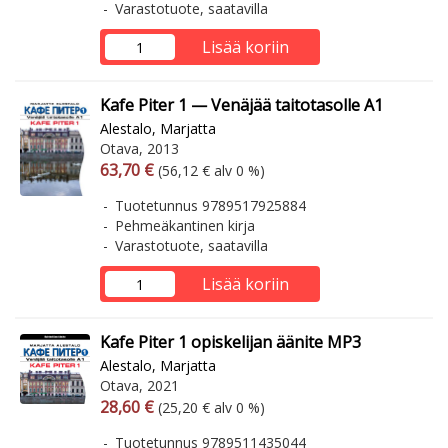
Varastotuote, saatavilla
Lisää koriin
Kafe Piter 1 — Venäjää taitotasolle A1
Alestalo, Marjatta
Otava, 2013
Arvonlisäverollinen hinta
Arvonlisäveroton hinta
63,70 €
(56,12 € alv 0 %)
Tuotetunnus 9789517925884
Pehmeäkantinen kirja
Varastotuote, saatavilla
Lisää koriin
Kafe Piter 1 opiskelijan äänite MP3
Alestalo, Marjatta
Otava, 2021
Arvonlisäverollinen hinta
Arvonlisäveroton hinta
28,60 €
(25,20 € alv 0 %)
Tuotetunnus 9789511435044