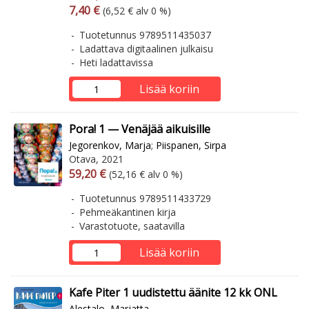
Arvonlisäverollinen hinta
Arvonlisäveroton hinta
7,40 €
(6,52 € alv 0 %)
Tuotetunnus 9789511435037
Ladattava digitaalinen julkaisu
Heti ladattavissa
Lisää koriin
Pora! 1 — Venäjää aikuisille
Jegorenkov, Marja
;
Piispanen, Sirpa
Otava, 2021
Arvonlisäverollinen hinta
Arvonlisäveroton hinta
59,20 €
(52,16 € alv 0 %)
Tuotetunnus 9789511433729
Pehmeäkantinen kirja
Varastotuote, saatavilla
Lisää koriin
Kafe Piter 1 uudistettu äänite 12 kk ONL
Alestalo, Marjatta