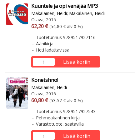
Kuuntele ja opi venäjää MP3
Mäkäläinen, Heidi
;
Mäkäläinen, Heidi
Otava, 2015
Arvonlisäverollinen hinta
Arvonlisäveroton hinta
62,20 €
(54,80 € alv 0 %)
Tuotetunnus 9789517927116
Äänikirja
Heti ladattavissa
Lisää koriin
Konetshno!
Mäkäläinen, Heidi
Otava, 2016
Arvonlisäverollinen hinta
Arvonlisäveroton hinta
60,80 €
(53,57 € alv 0 %)
Tuotetunnus 9789517927543
Pehmeäkantinen kirja
Varastotuote, saatavilla
Lisää koriin