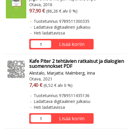
Otava, 2016
Arvonlisäverollinen hinta
Arvonlisäveroton hinta
97,90 €
(86,26 € alv 0 %)
Tuotetunnus 9789511300335
Ladattava digitaalinen julkaisu
Heti ladattavissa
Lisää koriin
Kafe Piter 2 tehtävien ratkaisut ja dialogien
suomennokset PDF
Alestalo, Marjatta
;
Malmberg, Irina
Otava, 2021
Arvonlisäverollinen hinta
Arvonlisäveroton hinta
7,40 €
(6,52 € alv 0 %)
Tuotetunnus 9789511435136
Ladattava digitaalinen julkaisu
Heti ladattavissa
Lisää koriin