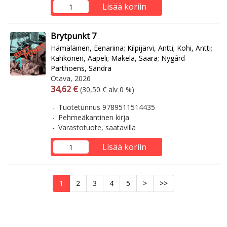
Lisää koriin
Brytpunkt 7
Hämäläinen, Eenariina
;
Kilpijärvi, Antti
;
Kohi, Antti
;
Kähkönen, Aapeli
;
Mäkelä, Saara
;
Nygård-
Parthoens, Sandra
Otava, 2026
Arvonlisäverollinen hinta
Arvonlisäveroton hinta
34,62 €
(30,50 € alv 0 %)
Tuotetunnus 9789511514435
Pehmeäkantinen kirja
Varastotuote, saatavilla
Lisää koriin
1
2
3
4
5
>
>>