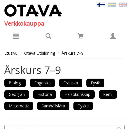
Hyppää pääsisältöön
Verkkokauppa
Etusivu
Otava Utbildning
Årskurs 7–9
Årskurs 7–9
Biologi
Engelska
Franska
Fysik
Geografi
Historia
Hälsokunskap
Kemi
Matematik
Samhällslära
Tyska