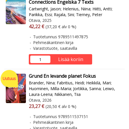
Connections Engelska 7 Texts
Cartwright, Jason
;
Helenius, Niina
;
Hiitti, Antti
;
Parikka, Essi
;
Rajala, Sini
;
Tierney, Peter
Otava, 2025
Arvonlisäverollinen hinta
Arvonlisäveroton hinta
42,22 €
(37,20 € alv 0 %)
Tuotetunnus 9789511497875
Pehmeäkantinen kirja
Varastotuote, saatavilla
Lisää koriin
Grund En levande planet Fokus
Uutuus
Brander, Nina
;
Fabritius, Heidi
;
Heikkilä, Mari
;
Huominen, Milla-Maria
;
Jortikka, Sanna
;
Leiwo,
Laura-Leena
;
Nikkanen, Tiia
Otava, 2026
Arvonlisäverollinen hinta
Arvonlisäveroton hinta
23,27 €
(20,50 € alv 0 %)
Tuotetunnus 9789511537151
Pehmeäkantinen kirja
Varastotuote, saatavilla