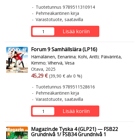
Tuotetunnus 9789511310914
Pehmeäkantinen kirja
Varastotuote, saatavilla
Lisää koriin
Forum 9 Samhällslära (LP16)
Hämäläinen, Eenariina
;
Kohi, Antti
;
Päivärinta,
Kimmo
;
Vihervä, Vesa
Otava, 2025
Arvonlisäverollinen hinta
Arvonlisäveroton hinta
45,29 €
(39,90 € alv 0 %)
Tuotetunnus 9789511528616
Pehmeäkantinen kirja
Varastotuote, saatavilla
Lisää koriin
Magazin.de Tyska 4 (GLP21) — FSB22
Grundnivå 1/ FSB34 Grundnivå 1