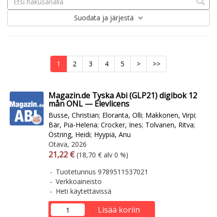
Suodata
ja järjestä
1
2
3
4
5
>
>>
Magazin.de Tyska Abi (GLP21) digibok 12
mån ONL — Elevlicens
Busse, Christian
;
Eloranta, Olli
;
Makkonen, Virpi
;
Bär, Pia-Helena
;
Crocker, Ines
;
Tolvanen, Ritva
;
Östring, Heidi
;
Hyypiä, Anu
Otava, 2026
Arvonlisäverollinen hinta
Arvonlisäveroton hinta
21,22 €
(18,70 € alv 0 %)
Tuotetunnus 9789511537021
Verkkoaineisto
Heti käytettävissä
Lisää koriin