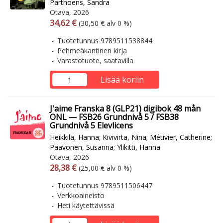
Parthoens, Sandra
Otava, 2026
Arvonlisäverollinen hinta
Arvonlisäveroton hinta
34,62 €
(30,50 € alv 0 %)
Tuotetunnus 9789511538844
Pehmeäkantinen kirja
Varastotuote, saatavilla
Lisää koriin
J'aime Franska 8 (GLP21) digibok 48 mån
ONL — FSB26 Grundnivå 5 / FSB38
Grundnivå 5 Elevlicens
Heikkilä, Hanna
;
Kivivirta, Nina
;
Métivier, Catherine
;
Paavonen, Susanna
;
Ylikitti, Hanna
Otava, 2026
Arvonlisäverollinen hinta
Arvonlisäveroton hinta
28,38 €
(25,00 € alv 0 %)
Tuotetunnus 9789511506447
Verkkoaineisto
Heti käytettävissä