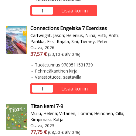
Lisää koriin
Connections Engelska 7 Exercises
Cartwright, Jason
;
Helenius, Niina
;
Hiitti, Antti
;
Parikka, Essi
;
Rajala, Sini
;
Tierney, Peter
Otava, 2026
Arvonlisäverollinen hinta
Arvonlisäveroton hinta
37,57 €
(33,10 € alv 0 %)
Tuotetunnus 9789511531739
Pehmeäkantinen kirja
Varastotuote, saatavilla
Lisää koriin
Titan kemi 7-9
Muilu, Helena
;
Virtanen, Tommi
;
Heinonen, Cilla
;
Kimpimäki, Katja
Otava, 2023
Arvonlisäverollinen hinta
Arvonlisäveroton hinta
77,75 €
(68,50 € alv 0 %)