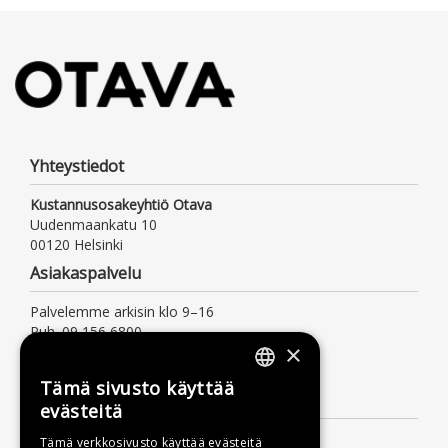
Yhteystiedot
Kustannusosakeyhtiö Otava
Uudenmaankatu 10
00120 Helsinki
Asiakaspalvelu
Palvelemme arkisin klo 9–16
Puh. 09 156 6800
×
(mpm/pvm, myös jonotusaika)
asiakaspalvelu@otava.fi
Tämä sivusto käyttää
FINNISH
Lisätietoa
evästeitä
SWEDISH
Toimitusehdot
Tämä verkkosivusto käyttää evästeitä