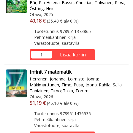
Bär, Pia-Helena
;
Busse, Christian
;
Tolvanen, Ritva
;
Östring, Heidi
Otava, 2025
Arvonlisäverollinen hinta
Arvonlisäveroton hinta
40,18 €
(35,40 € alv 0 %)
Tuotetunnus 9789511373865
Pehmeäkantinen kirja
Varastotuote, saatavilla
Lisää koriin
Infinit 7 matematik
Herranen, Johanna
;
Loimisto, Jonna
;
Mäkimarttunen, Timo
;
Pusa, Joona
;
Rahila, Salla
;
Tapiainen, Timo
;
Tikka, Tommi
Otava, 2026
Arvonlisäverollinen hinta
Arvonlisäveroton hinta
51,19 €
(45,10 € alv 0 %)
Tuotetunnus 9789511476535
Pehmeäkantinen kirja
Varastotuote, saatavilla