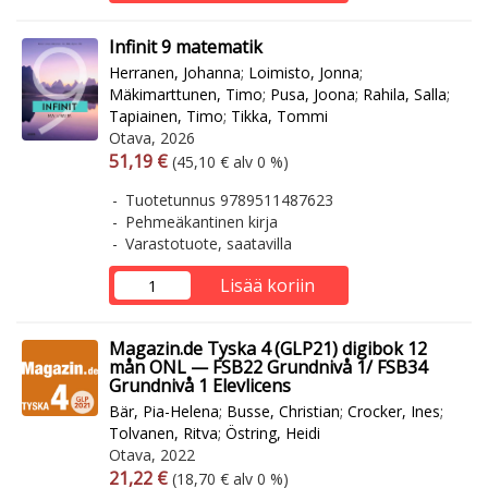
Infinit 9 matematik
Herranen, Johanna
;
Loimisto, Jonna
;
Mäkimarttunen, Timo
;
Pusa, Joona
;
Rahila, Salla
;
Tapiainen, Timo
;
Tikka, Tommi
Otava, 2026
Arvonlisäverollinen hinta
Arvonlisäveroton hinta
51,19 €
(45,10 € alv 0 %)
Tuotetunnus 9789511487623
Pehmeäkantinen kirja
Varastotuote, saatavilla
Lisää koriin
Magazin.de Tyska 4 (GLP21) digibok 12
mån ONL — FSB22 Grundnivå 1/ FSB34
Grundnivå 1 Elevlicens
Bär, Pia-Helena
;
Busse, Christian
;
Crocker, Ines
;
Tolvanen, Ritva
;
Östring, Heidi
Otava, 2022
Arvonlisäverollinen hinta
Arvonlisäveroton hinta
21,22 €
(18,70 € alv 0 %)