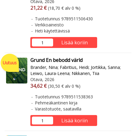
Otava, 2026
Arvonlisäverollinen hinta
Arvonlisäveroton hinta
21,22 €
(18,70 € alv 0 %)
Tuotetunnus 9789511506430
Verkkoaineisto
Heti käytettävissä
Lisää koriin
Grund En bebodd värld
Uutuus
Brander, Nina
;
Fabritius, Heidi
;
Jortikka, Sanna
;
Leiwo, Laura-Leena
;
Nikkanen, Tiia
Otava, 2026
Arvonlisäverollinen hinta
Arvonlisäveroton hinta
34,62 €
(30,50 € alv 0 %)
Tuotetunnus 9789511538363
Pehmeäkantinen kirja
Varastotuote, saatavilla
Lisää koriin