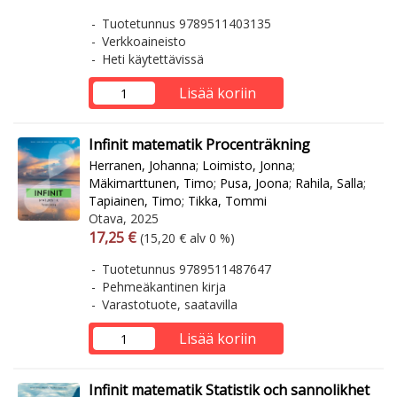
Tuotetunnus 9789511403135
Verkkoaineisto
Heti käytettävissä
Lisää koriin
Infinit matematik Procenträkning
Herranen, Johanna
;
Loimisto, Jonna
;
Mäkimarttunen, Timo
;
Pusa, Joona
;
Rahila, Salla
;
Tapiainen, Timo
;
Tikka, Tommi
Otava, 2025
Arvonlisäverollinen hinta
Arvonlisäveroton hinta
17,25 €
(15,20 € alv 0 %)
Tuotetunnus 9789511487647
Pehmeäkantinen kirja
Varastotuote, saatavilla
Lisää koriin
Infinit matematik Statistik och sannolikhet