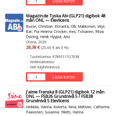
Lisää koriin
Magazin.de Tyska Abi (GLP21) digibok 48
mån ONL — Elevlicens
Busse, Christian
;
Eloranta, Olli
;
Makkonen, Virpi
;
Bär, Pia-Helena
;
Crocker, Ines
;
Tolvanen, Ritva
;
Östring, Heidi
;
Hyypiä, Anu
Otava, 2026
Arvonlisäverollinen hinta
Arvonlisäveroton hinta
28,38 €
(25,00 € alv 0 %)
Tuotetunnus 9789511537038
Verkkoaineisto
Heti käytettävissä
Lisää koriin
J'aime Franska 8 (GLP21) digibok 12 mån
ONL — FSB26 Grundnivå 5 / FSB38
Grundnivå 5 Elevlicens
Heikkilä, Hanna
;
Kivivirta, Nina
;
Métivier, Catherine
;
Paavonen, Susanna
;
Ylikitti, Hanna