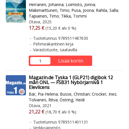
Herranen, Johanna
;
Loimisto, Jonna
;
Mäkimarttunen, Timo
;
Pusa, Joona
;
Rahila, Salla
;
Tapiainen, Timo
;
Tikka, Tommi
Otava, 2025
Arvonlisäverollinen hinta
Arvonlisäveroton hinta
17,25 €
(15,20 € alv 0 %)
Tuotetunnus 9789511487630
Pehmeäkantinen kirja
Varastotuote, saatavilla
Lisää koriin
Magazin.de Tyska 1 (GLP21) digibok 12
mån ONL — FSB31 Nybörjarnivå 1
Elevlicens
Bär, Pia-Helena
;
Busse, Christian
;
Crocker, Ines
;
Tolvanen, Ritva
;
Östring, Heidi
Otava, 2021
Arvonlisäverollinen hinta
Arvonlisäveroton hinta
21,22 €
(18,70 € alv 0 %)
Tuotetunnus 9789511401131
Verkkoaineisto