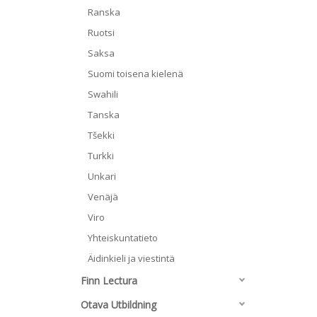
Ranska
Ruotsi
Saksa
Suomi toisena kielenä
Swahili
Tanska
Tšekki
Turkki
Unkari
Venäjä
Viro
Yhteiskuntatieto
Äidinkieli ja viestintä
Finn Lectura
Otava Utbildning