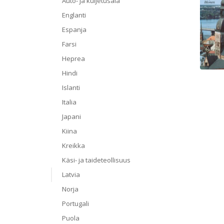
Auto- ja kuljetusala
Englanti
Espanja
Farsi
Heprea
Hindi
Islanti
Italia
Japani
Kiina
Kreikka
Käsi- ja taideteollisuus
Latvia
Norja
Portugali
Puola