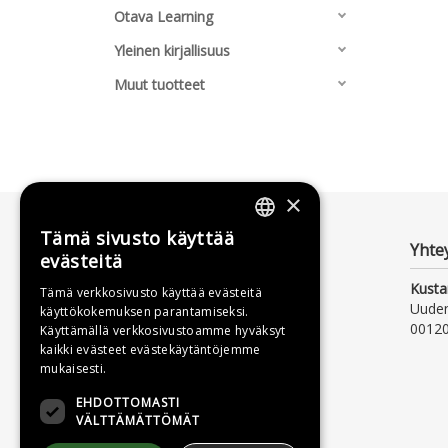
Otava Learning
Yleinen kirjallisuus
Muut tuotteet
×
Tämä sivusto käyttää
FINNISH
Yhte
evästeitä
SWEDISH
Kusta
Tämä verkkosivusto käyttää evästeitä
Uude
käyttökokemuksen parantamiseksi.
ENGLISH
00120
Käyttämällä verkkosivustoamme hyväksyt
kaikki evästeet evästekäytäntöjemme
mukaisesti.
EHDOTTOMASTI
VÄLTTÄMÄTTÖMÄT