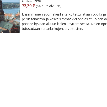
Otava, 1996
Arvonlisäverollinen hinta
Arvonlisäveroton hinta
73,30 €
(64,58 € alv 0 %)
Ensimmäinen suomalaisille tarkoitettu latvian oppikirja. 
perussanaston ja keskeisimmät kielioppiasiat, joiden avu
pääsee hyvään alkuun kielen käyttämisessä. Kielen opis
tutustutaan sananlaskujen, arvoitusten...