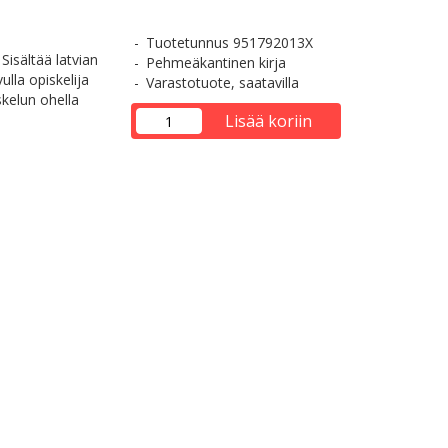
Tuotetunnus 951792013X
Sisältää latvian
Pehmeäkantinen kirja
lla opiskelija
Varastotuote, saatavilla
kelun ohella
Lisää koriin