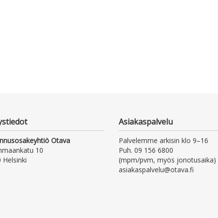
ystiedot
Asiakaspalvelu
nnusosakeyhtiö Otava
Palvelemme arkisin klo 9–16
nmaankatu 10
Puh. 09 156 6800
 Helsinki
(mpm/pvm, myös jonotusaika)
asiakaspalvelu@otava.fi