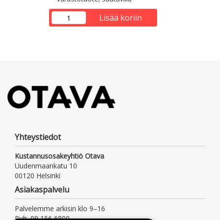
Lisää koriin
Yhteystiedot
Kustannusosakeyhtiö Otava
Uudenmaankatu 10
00120 Helsinki
Asiakaspalvelu
Palvelemme arkisin klo 9–16
Puh. 09 156 6800