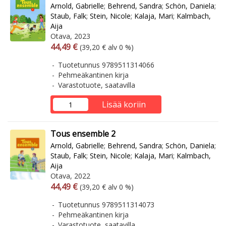
Arnold, Gabrielle
;
Behrend, Sandra
;
Schön, Daniela
;
Staub, Falk
;
Stein, Nicole
;
Kalaja, Mari
;
Kalmbach,
Aija
Otava, 2023
Arvonlisäverollinen hinta
Arvonlisäveroton hinta
44,49 €
(39,20 € alv 0 %)
Tuotetunnus 9789511314066
Pehmeäkantinen kirja
Varastotuote, saatavilla
Lisää koriin
Tous ensemble 2
Arnold, Gabrielle
;
Behrend, Sandra
;
Schön, Daniela
;
Staub, Falk
;
Stein, Nicole
;
Kalaja, Mari
;
Kalmbach,
Aija
Otava, 2022
Arvonlisäverollinen hinta
Arvonlisäveroton hinta
44,49 €
(39,20 € alv 0 %)
Tuotetunnus 9789511314073
Pehmeäkantinen kirja
Varastotuote, saatavilla