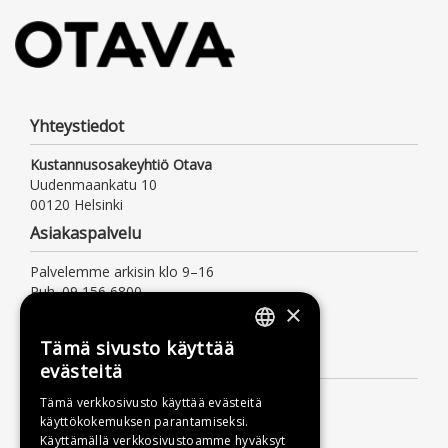
Yhteystiedot
Kustannusosakeyhtiö Otava
Uudenmaankatu 10
00120 Helsinki
Asiakaspalvelu
Palvelemme arkisin klo 9–16
Puh. 09 156 6800
×
(mpm/pvm, myös jonotusaika)
asiakaspalvelu@otava.fi
Tämä sivusto käyttää
FINNISH
Lisätietoa
evästeitä
SWEDISH
Toimitusehdot
Tämä verkkosivusto käyttää evästeitä
käyttökokemuksen parantamiseksi.
ENGLISH
Käyttöohjeet
Käyttämällä verkkosivustoamme hyväksyt