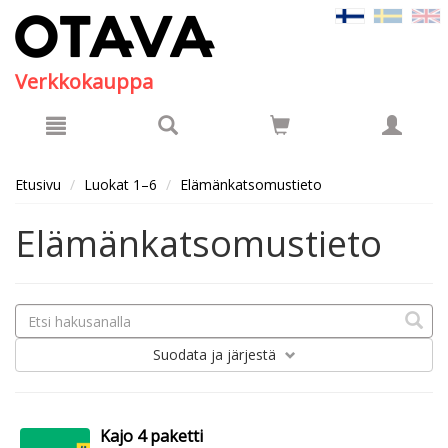
Hyppää pääsisältöön
Verkkokauppa
Etusivu
Luokat 1–6
Elämänkatsomustieto
Elämänkatsomustieto
Suodata
ja järjestä
Kajo 4 paketti