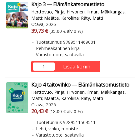
Kajo 3 — Elämänkatsomustieto
Herttovuo, Pinja
;
Hirvonen, Ilmari
;
Mäkikangas,
Matti
;
Määttä, Karoliina
;
Räty, Matti
Otava, 2026
Arvonlisäverollinen hinta
Arvonlisäveroton hinta
39,73 €
(35,00 € alv 0 %)
Tuotetunnus 9789511469001
Pehmeäkantinen kirja
Varastotuote, saatavilla
Lisää koriin
Kajo 4 taitovihko — Elämänkatsomustieto
Herttovuo, Pinja
;
Hirvonen, Ilmari
;
Mäkikangas,
Matti
;
Määttä, Karoliina
;
Räty, Matti
Otava, 2026
Arvonlisäverollinen hinta
Arvonlisäveroton hinta
20,43 €
(18,00 € alv 0 %)
Tuotetunnus 9789511504511
Lehti, vihko, moniste
Varastotuote, saatavilla