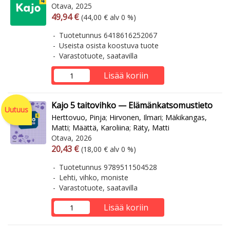
Otava, 2025
Arvonlisäverollinen hinta
Arvonlisäveroton hinta
49,94 €
(44,00 € alv 0 %)
Tuotetunnus 6418616252067
Useista osista koostuva tuote
Varastotuote, saatavilla
Lisää koriin
Kajo 5 taitovihko — Elämänkatsomustieto
Uutuus
Herttovuo, Pinja
;
Hirvonen, Ilmari
;
Mäkikangas,
Matti
;
Määttä, Karoliina
;
Räty, Matti
Otava, 2026
Arvonlisäverollinen hinta
Arvonlisäveroton hinta
20,43 €
(18,00 € alv 0 %)
Tuotetunnus 9789511504528
Lehti, vihko, moniste
Varastotuote, saatavilla
Lisää koriin