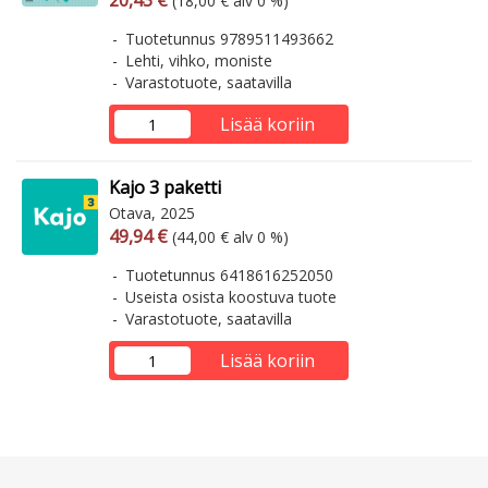
20,43 €
(18,00 € alv 0 %)
Tuotetunnus 9789511493662
Lehti, vihko, moniste
Varastotuote, saatavilla
Lisää koriin
Kajo 3 paketti
Otava, 2025
Arvonlisäverollinen hinta
Arvonlisäveroton hinta
49,94 €
(44,00 € alv 0 %)
Tuotetunnus 6418616252050
Useista osista koostuva tuote
Varastotuote, saatavilla
Lisää koriin