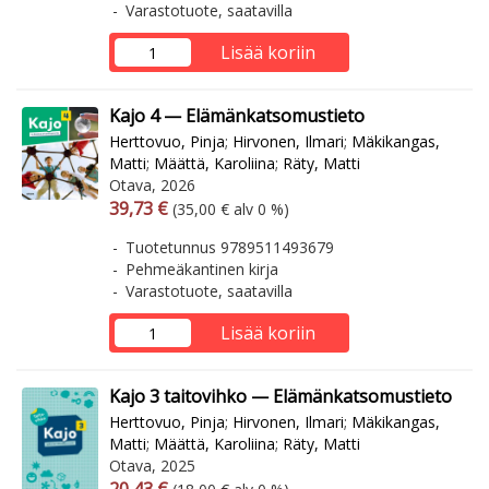
Varastotuote, saatavilla
Lisää koriin
Kajo 4 — Elämänkatsomustieto
Herttovuo, Pinja
;
Hirvonen, Ilmari
;
Mäkikangas,
Matti
;
Määttä, Karoliina
;
Räty, Matti
Otava, 2026
Arvonlisäverollinen hinta
Arvonlisäveroton hinta
39,73 €
(35,00 € alv 0 %)
Tuotetunnus 9789511493679
Pehmeäkantinen kirja
Varastotuote, saatavilla
Lisää koriin
Kajo 3 taitovihko — Elämänkatsomustieto
Herttovuo, Pinja
;
Hirvonen, Ilmari
;
Mäkikangas,
Matti
;
Määttä, Karoliina
;
Räty, Matti
Otava, 2025
Arvonlisäverollinen hinta
Arvonlisäveroton hinta