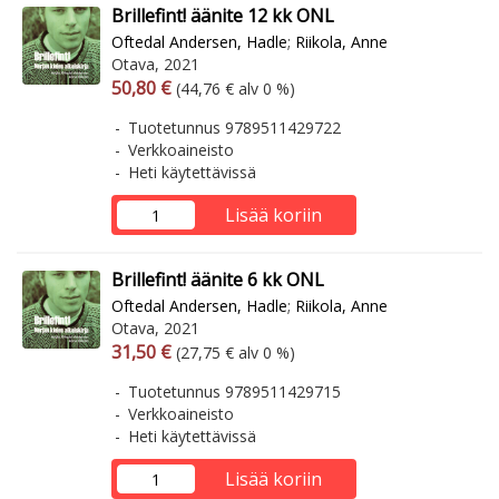
Brillefint! äänite 12 kk ONL
Oftedal Andersen, Hadle
;
Riikola, Anne
Otava, 2021
Arvonlisäverollinen hinta
Arvonlisäveroton hinta
50,80 €
(44,76 € alv 0 %)
Tuotetunnus 9789511429722
Verkkoaineisto
Heti käytettävissä
Lisää koriin
Brillefint! äänite 6 kk ONL
Oftedal Andersen, Hadle
;
Riikola, Anne
Otava, 2021
Arvonlisäverollinen hinta
Arvonlisäveroton hinta
31,50 €
(27,75 € alv 0 %)
Tuotetunnus 9789511429715
Verkkoaineisto
Heti käytettävissä
Lisää koriin