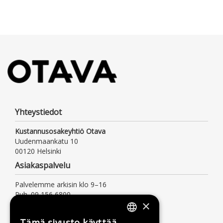
Yhteystiedot
Kustannusosakeyhtiö Otava
Uudenmaankatu 10
00120 Helsinki
Asiakaspalvelu
Palvelemme arkisin klo 9–16
Puh. 09 156 6800
×
(mpm/pvm, myös jonotusaika)
asiakaspalvelu@otava.fi
Tämä sivusto käyttää