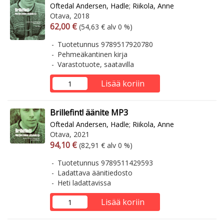
Oftedal Andersen, Hadle
;
Riikola, Anne
Otava, 2018
Arvonlisäverollinen hinta
Arvonlisäveroton hinta
62,00 €
(54,63 € alv 0 %)
Tuotetunnus 9789517920780
Pehmeäkantinen kirja
Varastotuote, saatavilla
Lisää koriin
Brillefint! äänite MP3
Oftedal Andersen, Hadle
;
Riikola, Anne
Otava, 2021
Arvonlisäverollinen hinta
Arvonlisäveroton hinta
94,10 €
(82,91 € alv 0 %)
Tuotetunnus 9789511429593
Ladattava äänitiedosto
Heti ladattavissa
Lisää koriin