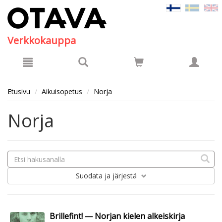
Hyppää pääsisältöön
Verkkokauppa
Etusivu
Aikuisopetus
Norja
Norja
Suodata
ja järjestä
Brillefint! — Norjan kielen alkeiskirja