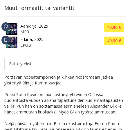
Muut formaatit tai variantit
Äänikirja, 2025
40,90 €
MP3
E-kirja, 2025
40,90 €
EPUB
Esittelyteksti
Polttavan nopeatempoinen ja kiihkeä rikosromaani jatkaa
ylistettyä Blix ja Ramm -sarjaa.
Poliisi Sofia Kovic on juuri löytänyt yhteyden Oslossa
puolentoista vuoden aikana tapahtuneiden kuolemantapausten
välillä. Kun hän on soittamassa esimiehelleen Alexander Blixille,
hänet ammutaan kuoliaaksi. Myös Blixin tytärtä ammutaan.
Neljä päivää myöhemmin Blix ja rikostoimittaja Emma Ramm
ovat lukittuina kuulusteluhuoneeseen. Blix on tappanut epäillyn,