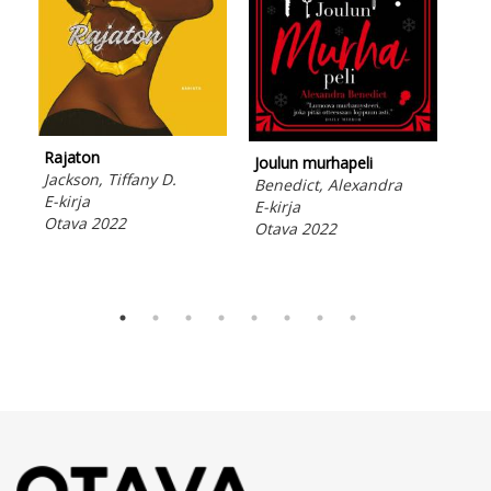
K-p
Rajaton
Joulun murhapeli
Huo
Jackson, Tiffany D.
Benedict, Alexandra
Fin
E-kirja
E-kirja
E-ki
Otava 2022
Otava 2022
Ota