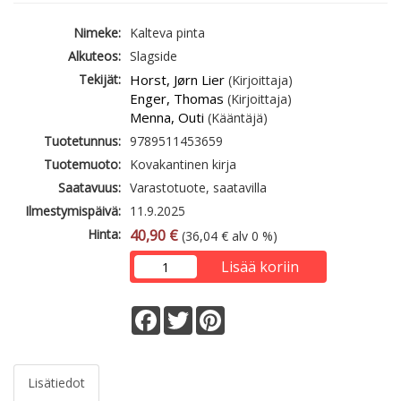
Nimeke:
Kalteva pinta
Alkuteos:
Slagside
Tekijät:
Horst, Jørn Lier
(Kirjoittaja)
Enger, Thomas
(Kirjoittaja)
Menna, Outi
(Kääntäjä)
Tuotetunnus:
9789511453659
Tuotemuoto:
Kovakantinen kirja
Saatavuus:
Varastotuote, saatavilla
Ilmestymispäivä:
11.9.2025
Hinta:
40,90 €
(36,04 € alv 0 %)
Lisää koriin
Facebook
Twitter
Pinterest
Lisätiedot