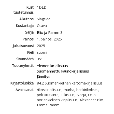
Kust.
1DLD
tuotetunnus:
Alkuteos:
Slagside
Kustantaja:
Otava
Sarja:
Blix ja Ramm
3
Painos:
1. painos, 2025
Julkaisuvuosi:
2025
Kieli:
suomi
Sivumäärä:
351
Tuoteryhmät:
Yleinen kirjallisuus
Suomennettu kaunokirjallisuus
Jännitys
Kirjastoluokka:
84.2 Suomenkielinen kertomakirjallisuus
Avainsanat:
rikoskirjallisuus, murha, henkirikokset,
poliisitutkinta, julkisuus, Norja, Oslo,
norjankielinen kirjallisuus, Alexander Blix,
Emma Ramm