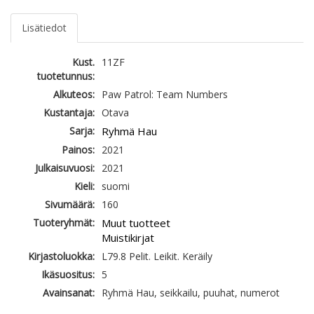
Lisätiedot
Kust.
11ZF
tuotetunnus:
Alkuteos:
Paw Patrol: Team Numbers
Kustantaja:
Otava
Sarja:
Ryhmä Hau
Painos:
2021
Julkaisuvuosi:
2021
Kieli:
suomi
Sivumäärä:
160
Tuoteryhmät:
Muut tuotteet
Muistikirjat
Kirjastoluokka:
L79.8 Pelit. Leikit. Keräily
Ikäsuositus:
5
Avainsanat:
Ryhmä Hau, seikkailu, puuhat, numerot