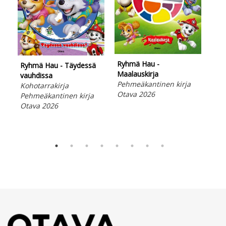
Ryhmä Hau -
Ryhmä Hau - Täydessä
Maalauskirja
Tun
vauhdissa
Pehmeäkantinen kirja
Kun
Kohotarrakirja
Otava 2026
Peh
Pehmeäkantinen kirja
Ota
Otava 2026