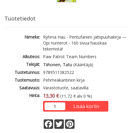
Tuotetiedot
Nimeke:
Ryhmä Hau - Pentufanien jättipuuhakirja —
Opi numerot - 160 sivua hauskaa
tekemistä!
Alkuteos:
Paw Patrol: Team Numbers
Tekijät:
Tiihonen, Tatu
(Kääntäjä)
Tuotetunnus:
9789511382522
Tuotemuoto:
Pehmeäkantinen kirja
Saatavuus:
Varastotuote, saatavilla
Hinta:
13,30 €
(11,72 € alv 0 %)
Lisää koriin
Facebook
Twitter
Pinterest