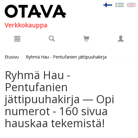
Hyppää pääsisältöön
Verkkokauppa
Etusivu
Ryhmä Hau - Pentufanien jättipuuhakirja
Ryhmä Hau -
Pentufanien
jättipuuhakirja — Opi
numerot - 160 sivua
hauskaa tekemistä!