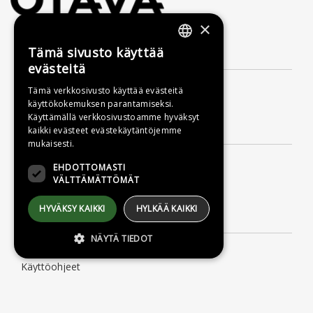
×
Tämä sivusto käyttää
Yhteystiedot
FINNISH
evästeitä
SWEDISH
Kustannusosakeyhtiö Otava
Tämä verkkosivusto käyttää evästeitä
Uudenmaankatu 10
käyttökokemuksen parantamiseksi.
ENGLISH
00120 Helsinki
Käyttämällä verkkosivustoamme hyväksyt
Asiakaspalvelu
kaikki evästeet evästekäytäntöjemme
mukaisesti.
Palvelemme arkisin klo 9–16
EHDOTTOMASTI
Puh. 09 156 6800
VÄLTTÄMÄTTÖMÄT
(mpm/pvm, myös jonotusaika)
asiakaspalvelu@otava.fi
HYVÄKSY KAIKKI
HYLKÄÄ KAIKKI
Lisätietoa
NÄYTÄ TIEDOT
Toimitusehdot
Käyttöohjeet
Tietosuojaseloste
Ehdottomasti välttämättömät
Saavutettavuusseloste