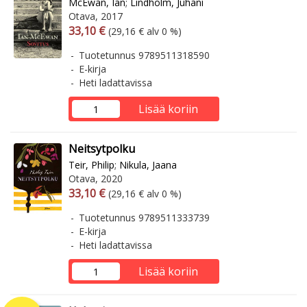
McEwan, Ian
;
Lindholm, Juhani
Otava, 2017
Arvonlisäverollinen hinta
Arvonlisäveroton hinta
33,10 €
(29,16 € alv 0 %)
Tuotetunnus 9789511318590
E-kirja
Heti ladattavissa
Lisää koriin
Neitsytpolku
Teir, Philip
;
Nikula, Jaana
Otava, 2020
Arvonlisäverollinen hinta
Arvonlisäveroton hinta
33,10 €
(29,16 € alv 0 %)
Tuotetunnus 9789511333739
E-kirja
Heti ladattavissa
Lisää koriin