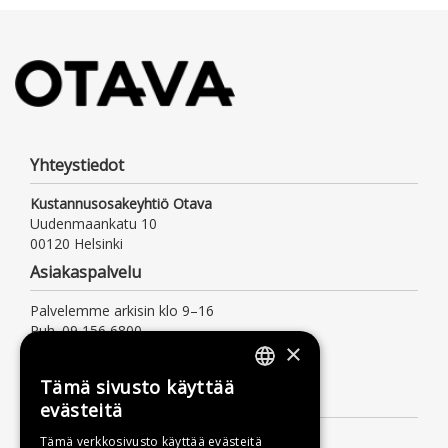
Yhteystiedot
Kustannusosakeyhtiö Otava
Uudenmaankatu 10
00120 Helsinki
Asiakaspalvelu
Palvelemme arkisin klo 9–16
Puh. 09 156 6800
×
(mpm/pvm, myös jonotusaika)
asiakaspalvelu@otava.fi
Tämä sivusto käyttää
FINNISH
Lisätietoa
evästeitä
SWEDISH
Toimitusehdot
Tämä verkkosivusto käyttää evästeitä