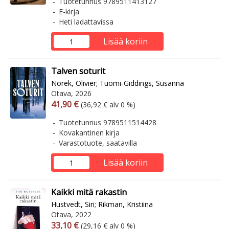
Tuotetunnus 9789511413127
E-kirja
Heti ladattavissa
Lisää koriin
Talven soturit
Norek, Olivier
;
Tuomi-Giddings, Susanna
Otava, 2026
Arvonlisäverollinen hinta
Arvonlisäveroton hinta
41,90 €
(36,92 € alv 0 %)
Tuotetunnus 9789511514428
Kovakantinen kirja
Varastotuote, saatavilla
Lisää koriin
Kaikki mitä rakastin
Hustvedt, Siri
;
Rikman, Kristiina
Otava, 2022
Arvonlisäverollinen hinta
Arvonlisäveroton hinta
33,10 €
(29,16 € alv 0 %)