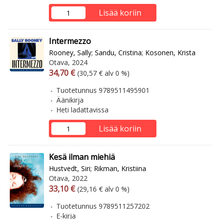
Lisää koriin
Intermezzo
Rooney, Sally
;
Sandu, Cristina
;
Kosonen, Krista
Otava, 2024
Arvonlisäverollinen hinta
Arvonlisäveroton hinta
34,70 €
(30,57 € alv 0 %)
Tuotetunnus 9789511495901
Äänikirja
Heti ladattavissa
Lisää koriin
Kesä ilman miehiä
Hustvedt, Siri
;
Rikman, Kristiina
Otava, 2022
Arvonlisäverollinen hinta
Arvonlisäveroton hinta
33,10 €
(29,16 € alv 0 %)
Tuotetunnus 9789511257202
E-kirja