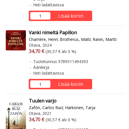
Heti ladattavissa
Lisää koriin
Vanki nimeltä Papillon
Charrière, Henri
;
Brotherus, Matti
;
Ranin, Martti
Otava, 2024
Arvonlisäverollinen hinta
Arvonlisäveroton hinta
34,70 €
(30,57 € alv 0 %)
Tuotetunnus 9789511494393
Äänikirja
Heti ladattavissa
Lisää koriin
Tuulen varjo
Zafón, Carlos Ruiz
;
Härkönen, Tarja
Otava, 2021
Arvonlisäverollinen hinta
Arvonlisäveroton hinta
34,70 €
(30,57 € alv 0 %)