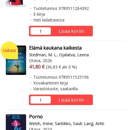
Tuotetunnus 9789511264392
E-kirja
Heti ladattavissa
Lisää koriin
Elämä kaukana kaikesta
Uutuus
Stedman, M. L.
;
Ojalatva, Leena
Otava, 2026
Arvonlisäverollinen hinta
Arvonlisäveroton hinta
41,80 €
(36,83 € alv 0 %)
Tuotetunnus 9789511525196
Kovakantinen kirja
Varastotuote, saatavilla
Lisää koriin
Porno
Welsh, Irvine
;
Santikko, Sauli
;
Lang, Antti
Otava, 2023