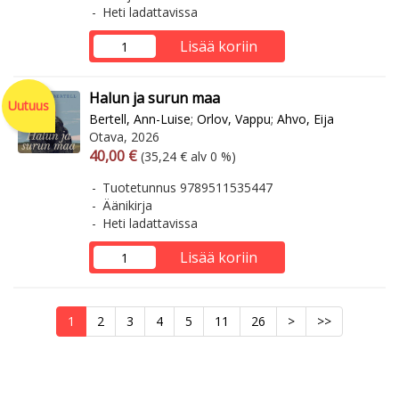
Heti ladattavissa
Lisää koriin
Halun ja surun maa
Uutuus
Bertell, Ann-Luise
;
Orlov, Vappu
;
Ahvo, Eija
Otava, 2026
Arvonlisäverollinen hinta
Arvonlisäveroton hinta
40,00 €
(35,24 € alv 0 %)
Tuotetunnus 9789511535447
Äänikirja
Heti ladattavissa
Lisää koriin
1
2
3
4
5
11
26
>
>>