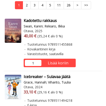
1
2
3
4
5
11
26
>
>>
Kadotettu rakkaus
Swan, Karen
;
Rekiaro, Ilkka
Otava, 2025
Arvonlisäverollinen hinta
Arvonlisäveroton hinta
40,00 €
(35,24 € alv 0 %)
Tuotetunnus 9789511455868
Kovakantinen kirja
Varastotuote, saatavilla
Lisää koriin
Icebreaker – Sulavaa jäätä
Grace, Hannah
;
Vihanto, Tuulia
Otava, 2024
Arvonlisäverollinen hinta
Arvonlisäveroton hinta
33,10 €
(29,16 € alv 0 %)
Tuotetunnus 9789511494218
E-kirja