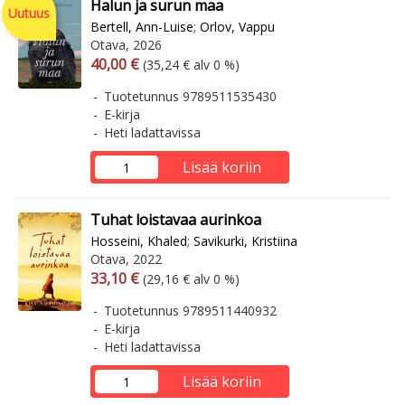
Halun ja surun maa
Uutuus
Bertell, Ann-Luise
;
Orlov, Vappu
Otava, 2026
Arvonlisäverollinen hinta
Arvonlisäveroton hinta
40,00 €
(35,24 € alv 0 %)
Tuotetunnus 9789511535430
E-kirja
Heti ladattavissa
Lisää koriin
Tuhat loistavaa aurinkoa
Hosseini, Khaled
;
Savikurki, Kristiina
Otava, 2022
Arvonlisäverollinen hinta
Arvonlisäveroton hinta
33,10 €
(29,16 € alv 0 %)
Tuotetunnus 9789511440932
E-kirja
Heti ladattavissa
Lisää koriin