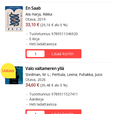
En Saab
Ala-Harja, Riikka
Otava, 2019
Arvonlisäverollinen hinta
Arvonlisäveroton hinta
33,10 €
(29,16 € alv 0 %)
Tuotetunnus 9789511346920
E-kirja
Heti ladattavissa
Lisää koriin
Valo valtameren yllä
Uutuus
Stedman, M. L.
;
Perttula, Leena
;
Puhakka, Jussi
Otava, 2026
Arvonlisäverollinen hinta
Arvonlisäveroton hinta
34,60 €
(30,48 € alv 0 %)
Tuotetunnus 9789511527411
Äänikirja
Heti ladattavissa