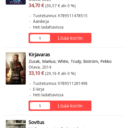
Arvonlisäverollinen hinta
Arvonlisäveroton hinta
34,70 €
(30,57 € alv 0 %)
Tuotetunnus 9789511478515
Äänikirja
Heti ladattavissa
Lisää koriin
Kirjavaras
Zusak, Markus
;
White, Trudy
;
Biström, Pirkko
Otava, 2014
Arvonlisäverollinen hinta
Arvonlisäveroton hinta
33,10 €
(29,16 € alv 0 %)
Tuotetunnus 9789511281498
E-kirja
Heti ladattavissa
Lisää koriin
Sovitus