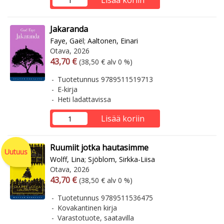
Lisää koriin
Jakaranda
Faye, Gaël
;
Aaltonen, Einari
Otava, 2026
Arvonlisäverollinen hinta
Arvonlisäveroton hinta
43,70 €
(38,50 € alv 0 %)
Tuotetunnus 9789511519713
E-kirja
Heti ladattavissa
Lisää koriin
Ruumiit jotka hautasimme
Uutuus
Wolff, Lina
;
Sjöblom, Sirkka-Liisa
Otava, 2026
Arvonlisäverollinen hinta
Arvonlisäveroton hinta
43,70 €
(38,50 € alv 0 %)
Tuotetunnus 9789511536475
Kovakantinen kirja
Varastotuote, saatavilla