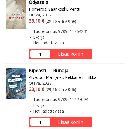
Odysseia
Homeros
;
Saarikoski, Pentti
Otava, 2012
Arvonlisäverollinen hinta
Arvonlisäveroton hinta
33,10 €
(29,16 € alv 0 %)
Tuotetunnus 9789511264231
E-kirja
Heti ladattavissa
Lisää koriin
Kipeästi — Runoja
Atwood, Margaret
;
Pekkanen, Hilkka
Otava, 2023
Arvonlisäverollinen hinta
Arvonlisäveroton hinta
33,10 €
(29,16 € alv 0 %)
Tuotetunnus 9789511427094
E-kirja
Heti ladattavissa
Lisää koriin