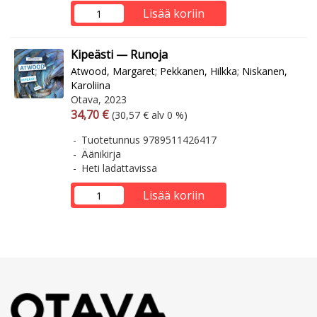
Lisää koriin
Kipeästi — Runoja
Atwood, Margaret
;
Pekkanen, Hilkka
;
Niskanen,
Karoliina
Otava, 2023
Arvonlisäverollinen hinta
Arvonlisäveroton hinta
34,70 €
(30,57 € alv 0 %)
Tuotetunnus 9789511426417
Äänikirja
Heti ladattavissa
Lisää koriin