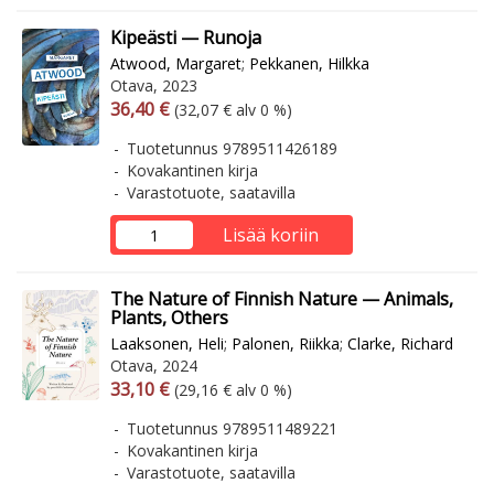
Kipeästi — Runoja
Atwood, Margaret
;
Pekkanen, Hilkka
Otava, 2023
Arvonlisäverollinen hinta
Arvonlisäveroton hinta
36,40 €
(32,07 € alv 0 %)
Tuotetunnus 9789511426189
Kovakantinen kirja
Varastotuote, saatavilla
Lisää koriin
The Nature of Finnish Nature — Animals,
Plants, Others
Laaksonen, Heli
;
Palonen, Riikka
;
Clarke, Richard
Otava, 2024
Arvonlisäverollinen hinta
Arvonlisäveroton hinta
33,10 €
(29,16 € alv 0 %)
Tuotetunnus 9789511489221
Kovakantinen kirja
Varastotuote, saatavilla