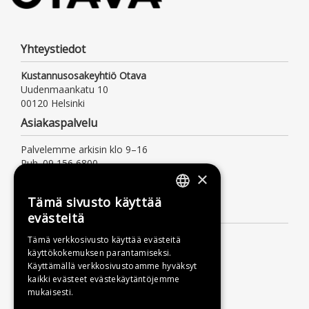
Yhteystiedot
Kustannusosakeyhtiö Otava
Uudenmaankatu 10
00120 Helsinki
Asiakaspalvelu
Palvelemme arkisin klo 9–16
Puh. 09 156 6800
×
(mpm/pvm, myös jonotusaika)
asiakaspalvelu@otava.fi
Tämä sivusto käyttää
FINNISH
Lisätietoa
evästeitä
SWEDISH
Toimitusehdot
Tämä verkkosivusto käyttää evästeitä
käyttökokemuksen parantamiseksi.
ENGLISH
Käyttöohjeet
Käyttämällä verkkosivustoamme hyväksyt
Tietosuojaseloste
kaikki evästeet evästekäytäntöjemme
mukaisesti.
Saavutettavuusseloste