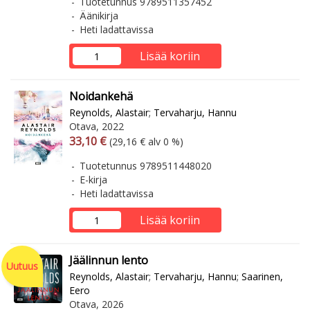
Tuotetunnus 9789511357452
Äänikirja
Heti ladattavissa
Lisää koriin
Noidankehä
Reynolds, Alastair
;
Tervaharju, Hannu
Otava, 2022
Arvonlisäverollinen hinta
Arvonlisäveroton hinta
33,10 €
(29,16 € alv 0 %)
Tuotetunnus 9789511448020
E-kirja
Heti ladattavissa
Lisää koriin
Jäälinnun lento
Uutuus
Reynolds, Alastair
;
Tervaharju, Hannu
;
Saarinen,
Eero
Otava, 2026