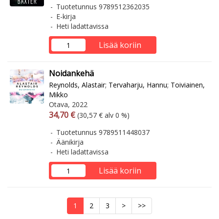
Tuotetunnus 9789512362035
E-kirja
Heti ladattavissa
Lisää koriin
Noidankehä
Reynolds, Alastair
;
Tervaharju, Hannu
;
Toiviainen,
Mikko
Otava, 2022
Arvonlisäverollinen hinta
Arvonlisäveroton hinta
34,70 €
(30,57 € alv 0 %)
Tuotetunnus 9789511448037
Äänikirja
Heti ladattavissa
Lisää koriin
1
2
3
>
>>