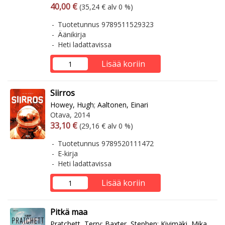
Arvonlisäverollinen hinta
Arvonlisäveroton hinta
40,00 €
(35,24 € alv 0 %)
Tuotetunnus 9789511529323
Äänikirja
Heti ladattavissa
Lisää koriin
Siirros
Howey, Hugh
;
Aaltonen, Einari
Otava, 2014
Arvonlisäverollinen hinta
Arvonlisäveroton hinta
33,10 €
(29,16 € alv 0 %)
Tuotetunnus 9789520111472
E-kirja
Heti ladattavissa
Lisää koriin
Pitkä maa
Pratchett, Terry
;
Baxter, Stephen
;
Kivimäki, Mika