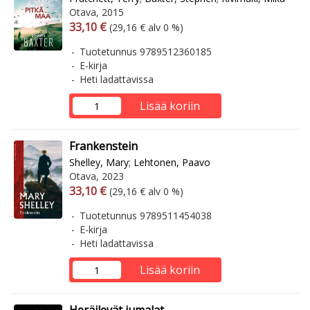
Otava, 2015
Arvonlisäverollinen hinta
Arvonlisäveroton hinta
33,10 €
(29,16 € alv 0 %)
Tuotetunnus 9789512360185
E-kirja
Heti ladattavissa
Lisää koriin
Frankenstein
Shelley, Mary
;
Lehtonen, Paavo
Otava, 2023
Arvonlisäverollinen hinta
Arvonlisäveroton hinta
33,10 €
(29,16 € alv 0 %)
Tuotetunnus 9789511454038
E-kirja
Heti ladattavissa
Lisää koriin