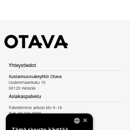
Yhteystiedot
Kustannusosakeyhtiö Otava
Uudenmaankatu 10
00120 Helsinki
Asiakaspalvelu
Palvelemme arkisin klo 9–16
Puh. 09 156 6800
×
(mpm/pvm, myös jonotusaika)
asiakaspalvelu@otava.fi
Tämä sivusto käyttää