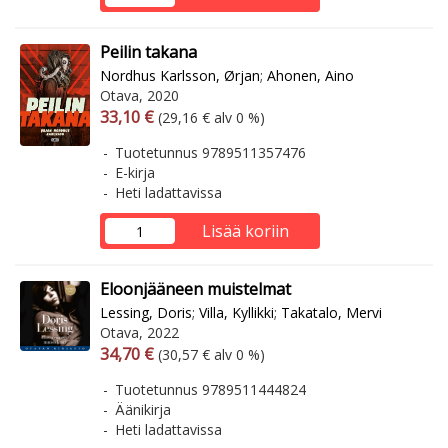
Peilin takana
Nordhus Karlsson, Ørjan
;
Ahonen, Aino
Otava, 2020
Arvonlisäverollinen hinta
Arvonlisäveroton hinta
33,10 €
(29,16 € alv 0 %)
Tuotetunnus 9789511357476
E-kirja
Heti ladattavissa
Lisää koriin
Eloonjääneen muistelmat
Lessing, Doris
;
Villa, Kyllikki
;
Takatalo, Mervi
Otava, 2022
Arvonlisäverollinen hinta
Arvonlisäveroton hinta
34,70 €
(30,57 € alv 0 %)
Tuotetunnus 9789511444824
Äänikirja
Heti ladattavissa