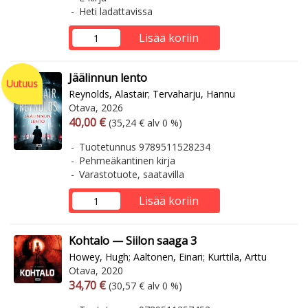
Heti ladattavissa
Lisää koriin
Jäälinnun lento
Uutuus
Reynolds, Alastair
;
Tervaharju, Hannu
Otava, 2026
Arvonlisäverollinen hinta
Arvonlisäveroton hinta
40,00 €
(35,24 € alv 0 %)
Tuotetunnus 9789511528234
Pehmeäkantinen kirja
Varastotuote, saatavilla
Lisää koriin
Kohtalo — Siilon saaga 3
Howey, Hugh
;
Aaltonen, Einari
;
Kurttila, Arttu
Otava, 2020
Arvonlisäverollinen hinta
Arvonlisäveroton hinta
34,70 €
(30,57 € alv 0 %)