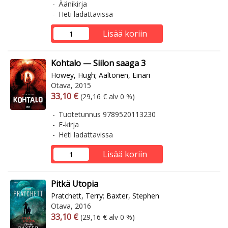
Äänikirja
Heti ladattavissa
Lisää koriin
Kohtalo — Siilon saaga 3
Howey, Hugh
;
Aaltonen, Einari
Otava, 2015
Arvonlisäverollinen hinta
Arvonlisäveroton hinta
33,10 €
(29,16 € alv 0 %)
Tuotetunnus 9789520113230
E-kirja
Heti ladattavissa
Lisää koriin
Pitkä Utopia
Pratchett, Terry
;
Baxter, Stephen
Otava, 2016
Arvonlisäverollinen hinta
Arvonlisäveroton hinta
33,10 €
(29,16 € alv 0 %)