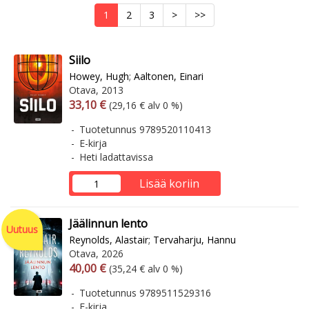
1
2
3
>
>>
Siilo
Howey, Hugh
;
Aaltonen, Einari
Otava, 2013
Arvonlisäverollinen hinta
Arvonlisäveroton hinta
33,10 €
(29,16 € alv 0 %)
Tuotetunnus 9789520110413
E-kirja
Heti ladattavissa
Lisää koriin
Jäälinnun lento
Uutuus
Reynolds, Alastair
;
Tervaharju, Hannu
Otava, 2026
Arvonlisäverollinen hinta
Arvonlisäveroton hinta
40,00 €
(35,24 € alv 0 %)
Tuotetunnus 9789511529316
E-kirja