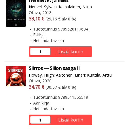
Heräilevät jumalat
Neuvel, Sylvain
;
Kainulainen, Niina
Otava, 2018
Arvonlisäverollinen hinta
Arvonlisäveroton hinta
33,10 €
(29,16 € alv 0 %)
Tuotetunnus 9789520117634
E-kirja
Heti ladattavissa
Lisää koriin
Siirros — Siilon saaga II
Howey, Hugh
;
Aaltonen, Einari
;
Kurttila, Arttu
Otava, 2020
Arvonlisäverollinen hinta
Arvonlisäveroton hinta
34,70 €
(30,57 € alv 0 %)
Tuotetunnus 9789511355519
Äänikirja
Heti ladattavissa
Lisää koriin