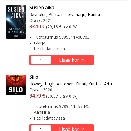
Susien aika
Reynolds, Alastair
;
Tervaharju, Hannu
Otava, 2021
Arvonlisäverollinen hinta
Arvonlisäveroton hinta
33,10 €
(29,16 € alv 0 %)
Tuotetunnus 9789511408703
E-kirja
Heti ladattavissa
Lisää koriin
Siilo
Howey, Hugh
;
Aaltonen, Einari
;
Kurttila, Arttu
Otava, 2020
Arvonlisäverollinen hinta
Arvonlisäveroton hinta
34,70 €
(30,57 € alv 0 %)
Tuotetunnus 9789511357445
Äänikirja
Heti ladattavissa
Lisää koriin