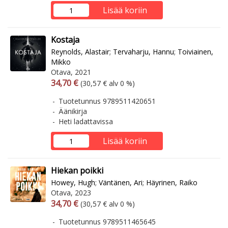
Lisää koriin
Kostaja
Reynolds, Alastair
;
Tervaharju, Hannu
;
Toiviainen,
Mikko
Otava, 2021
Arvonlisäverollinen hinta
Arvonlisäveroton hinta
34,70 €
(30,57 € alv 0 %)
Tuotetunnus 9789511420651
Äänikirja
Heti ladattavissa
Lisää koriin
Hiekan poikki
Howey, Hugh
;
Väntänen, Ari
;
Häyrinen, Raiko
Otava, 2023
Arvonlisäverollinen hinta
Arvonlisäveroton hinta
34,70 €
(30,57 € alv 0 %)
Tuotetunnus 9789511465645