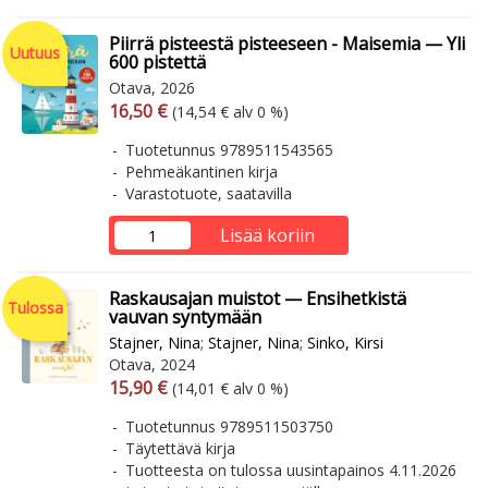
Piirrä pisteestä pisteeseen - Maisemia — Yli
Uutuus
600 pistettä
Otava, 2026
Arvonlisäverollinen hinta
Arvonlisäveroton hinta
16,50 €
(14,54 € alv 0 %)
Tuotetunnus 9789511543565
Pehmeäkantinen kirja
Varastotuote, saatavilla
Lisää koriin
Raskausajan muistot — Ensihetkistä
Tulossa
vauvan syntymään
Stajner, Nina
;
Stajner, Nina
;
Sinko, Kirsi
Otava, 2024
Arvonlisäverollinen hinta
Arvonlisäveroton hinta
15,90 €
(14,01 € alv 0 %)
Tuotetunnus 9789511503750
Täytettävä kirja
Tuotteesta on tulossa uusintapainos 4.11.2026