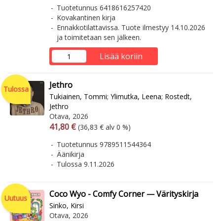
Tuotetunnus 6418616257420
Kovakantinen kirja
Ennakkotilattavissa. Tuote ilmestyy 14.10.2026
ja toimitetaan sen jälkeen.
Lisää koriin
Jethro
Tulossa
Tukiainen, Tommi
;
Ylimutka, Leena
;
Rostedt,
Jethro
Otava, 2026
Arvonlisäverollinen hinta
Arvonlisäveroton hinta
41,80 €
(36,83 € alv 0 %)
Tuotetunnus 9789511544364
Äänikirja
Tulossa 9.11.2026
Coco Wyo - Comfy Corner — Värityskirja
Uutuus
Sinko, Kirsi
Otava, 2026