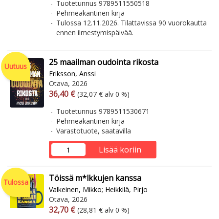
Tuotetunnus 9789511550518
Pehmeäkantinen kirja
Tulossa 12.11.2026. Tilattavissa 90 vuorokautta
ennen ilmestymispäivää.
25 maailman oudointa rikosta
Uutuus
Eriksson, Anssi
Otava, 2026
Arvonlisäverollinen hinta
Arvonlisäveroton hinta
36,40 €
(32,07 € alv 0 %)
Tuotetunnus 9789511530671
Pehmeäkantinen kirja
Varastotuote, saatavilla
Lisää koriin
Töissä m*lkkujen kanssa
Tulossa
Valkeinen, Mikko
;
Heikkilä, Pirjo
Otava, 2026
Arvonlisäverollinen hinta
Arvonlisäveroton hinta
32,70 €
(28,81 € alv 0 %)