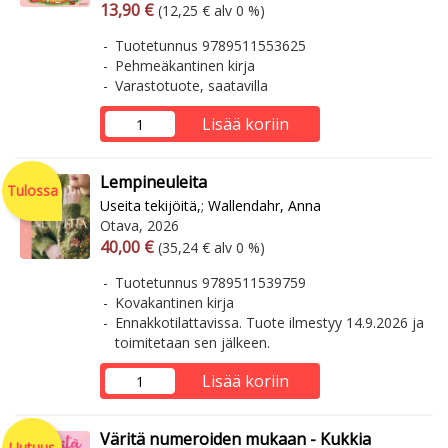
Arvonlisäverollinen hinta
Arvonlisäveroton hinta
13,90 €
(12,25 € alv 0 %)
Tuotetunnus 9789511553625
Pehmeäkantinen kirja
Varastotuote, saatavilla
Lisää koriin
Lempineuleita
Tulossa
Useita tekijöitä,
;
Wallendahr, Anna
Otava, 2026
Arvonlisäverollinen hinta
Arvonlisäveroton hinta
40,00 €
(35,24 € alv 0 %)
Tuotetunnus 9789511539759
Kovakantinen kirja
Ennakkotilattavissa. Tuote ilmestyy 14.9.2026 ja
toimitetaan sen jälkeen.
Lisää koriin
Väritä numeroiden mukaan - Kukkia
Uutuus