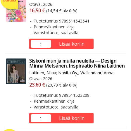
Otava, 2026
Arvonlisäverollinen hinta
Arvonlisäveroton hinta
16,50 €
(14,54 € alv 0 %)
Tuotetunnus 9789511543541
Pehmeäkantinen kirja
Varastotuote, saatavilla
Lisää koriin
Siskoni mun ja muita neuleita — Design
Minna Metsänen. Inspiraatio Niina Laitinen
Laitinen, Niina
;
Novita Oy,
;
Wallendahr, Anna
Otava, 2026
Arvonlisäverollinen hinta
Arvonlisäveroton hinta
23,60 €
(20,79 € alv 0 %)
Tuotetunnus 9789511523208
Pehmeäkantinen kirja
Varastotuote, saatavilla
Lisää koriin