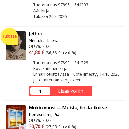
Tuotetunnus 9789511544203
Äänikirja
Tulossa 20.8.2026
Jethro
Tulossa
Ylimutka, Leena
Otava, 2026
Arvonlisäverollinen hinta
Arvonlisäveroton hinta
41,80 €
(36,83 € alv 0 %)
Tuotetunnus 9789511541523
Kovakantinen kirja
Ennakkotilattavissa. Tuote ilmestyy 14.10.2026
ja toimitetaan sen jälkeen.
Lisää koriin
Mökin vuosi — Muista, hoida, iloitse
Kortesniemi, Pia
Otava, 2022
Arvonlisäverollinen hinta
Arvonlisäveroton hinta
30,70 €
(27,05 € alv 0 %)