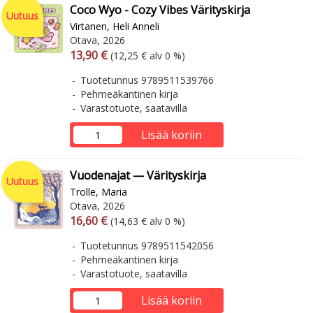
Coco Wyo - Cozy Vibes Värityskirja
Uutuus
Virtanen, Heli Anneli
Otava, 2026
Arvonlisäverollinen hinta
Arvonlisäveroton hinta
13,90 €
(12,25 € alv 0 %)
Tuotetunnus 9789511539766
Pehmeäkantinen kirja
Varastotuote, saatavilla
Lisää koriin
Vuodenajat — Värityskirja
Uutuus
Trolle, Maria
Otava, 2026
Arvonlisäverollinen hinta
Arvonlisäveroton hinta
16,60 €
(14,63 € alv 0 %)
Tuotetunnus 9789511542056
Pehmeäkantinen kirja
Varastotuote, saatavilla
Lisää koriin