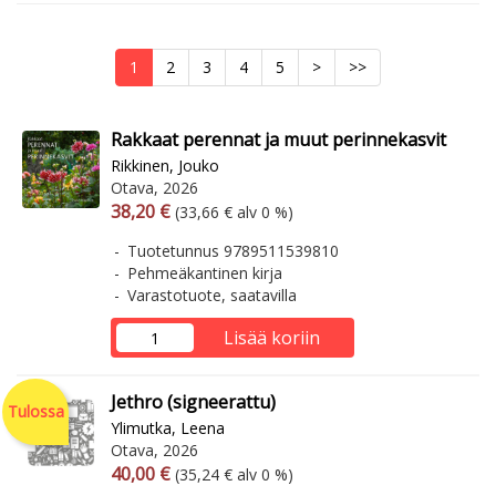
1
2
3
4
5
>
>>
Rakkaat perennat ja muut perinnekasvit
Rikkinen, Jouko
Otava, 2026
Arvonlisäverollinen hinta
Arvonlisäveroton hinta
38,20 €
(33,66 € alv 0 %)
Tuotetunnus 9789511539810
Pehmeäkantinen kirja
Varastotuote, saatavilla
Lisää koriin
Jethro (signeerattu)
Tulossa
Ylimutka, Leena
Otava, 2026
Arvonlisäverollinen hinta
Arvonlisäveroton hinta
40,00 €
(35,24 € alv 0 %)