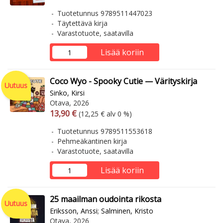
Tuotetunnus 9789511447023
Täytettävä kirja
Varastotuote, saatavilla
Lisää koriin
Coco Wyo - Spooky Cutie — Värityskirja
Uutuus
Sinko, Kirsi
Otava, 2026
Arvonlisäverollinen hinta
Arvonlisäveroton hinta
13,90 €
(12,25 € alv 0 %)
Tuotetunnus 9789511553618
Pehmeäkantinen kirja
Varastotuote, saatavilla
Lisää koriin
25 maailman oudointa rikosta
Uutuus
Eriksson, Anssi
;
Salminen, Kristo
Otava, 2026