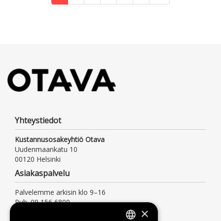
Yhteystiedot
Kustannusosakeyhtiö Otava
Uudenmaankatu 10
00120 Helsinki
Asiakaspalvelu
Palvelemme arkisin klo 9–16
Puh. 09 156 6800
×
(mpm/pvm, myös jonotusaika)