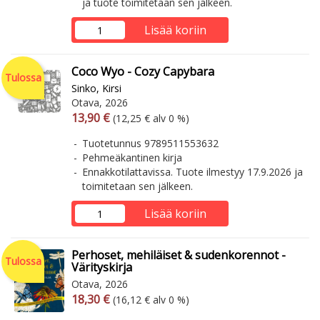
ja tuote toimitetaan sen jälkeen.
Lisää koriin
Coco Wyo - Cozy Capybara
Tulossa
Sinko, Kirsi
Otava, 2026
Arvonlisäverollinen hinta
Arvonlisäveroton hinta
13,90 €
(12,25 € alv 0 %)
Tuotetunnus 9789511553632
Pehmeäkantinen kirja
Ennakkotilattavissa. Tuote ilmestyy 17.9.2026 ja
toimitetaan sen jälkeen.
Lisää koriin
Perhoset, mehiläiset & sudenkorennot -
Tulossa
Värityskirja
Otava, 2026
Arvonlisäverollinen hinta
Arvonlisäveroton hinta
18,30 €
(16,12 € alv 0 %)