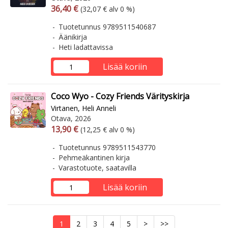
Arvonlisäverollinen hinta
Arvonlisäveroton hinta
36,40 €
(32,07 € alv 0 %)
Tuotetunnus 9789511540687
Äänikirja
Heti ladattavissa
Lisää koriin
Coco Wyo - Cozy Friends Värityskirja
Virtanen, Heli Anneli
Otava, 2026
Arvonlisäverollinen hinta
Arvonlisäveroton hinta
13,90 €
(12,25 € alv 0 %)
Tuotetunnus 9789511543770
Pehmeäkantinen kirja
Varastotuote, saatavilla
Lisää koriin
1
2
3
4
5
>
>>