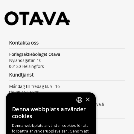
Kontakta oss
Förlagsaktiebolaget Otava
Nylandsgatan 10
00120 Helsingfors
Kundtjänst
Måndag till fredag kl. 9–16
tfn 09 156 6800
×
(lna/msa, också för kötiden)
kundtjanst@otava.fi eller asiakaspalvelu@otava.fi
Denna webbplats använder
FINNISH
Information
cookies
SWEDISH
Leverans
Denna webbplats använder cookies för att
förbättra användarupplevelsen. Genom att
ENGLISH
Instruktioner