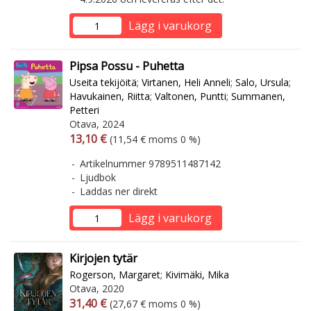
Lägg i varukorg
Pipsa Possu - Puhetta
Useita tekijöitä
;
Virtanen, Heli Anneli
;
Salo, Ursula
;
Havukainen, Riitta
;
Valtonen, Puntti
;
Summanen,
Petteri
Otava, 2024
Arvonlisäverollinen hinta
Arvonlisäveroton hinta
13,10 €
(11,54 € moms 0 %)
Artikelnummer 9789511487142
Ljudbok
Laddas ner direkt
Lägg i varukorg
Kirjojen tytär
Rogerson, Margaret
;
Kivimäki, Mika
Otava, 2020
Arvonlisäverollinen hinta
Arvonlisäveroton hinta
31,40 €
(27,67 € moms 0 %)