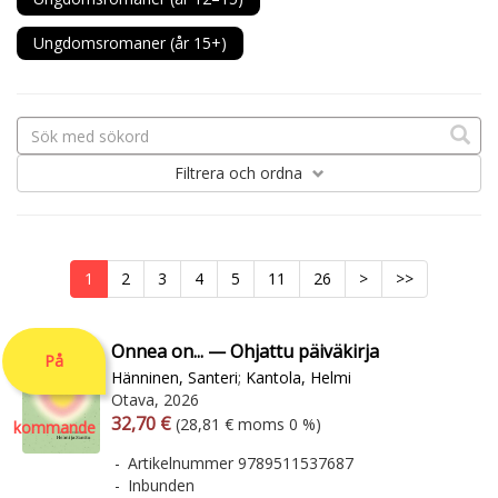
Ungdomsromaner (år 15+)
Filtrera
och ordna
1
2
3
4
5
11
26
>
>>
Onnea on... — Ohjattu päiväkirja
På
Hänninen, Santeri
;
Kantola, Helmi
Otava, 2026
Arvonlisäverollinen hinta
Arvonlisäveroton hinta
32,70 €
(28,81 € moms 0 %)
kommande
Artikelnummer 9789511537687
Inbunden