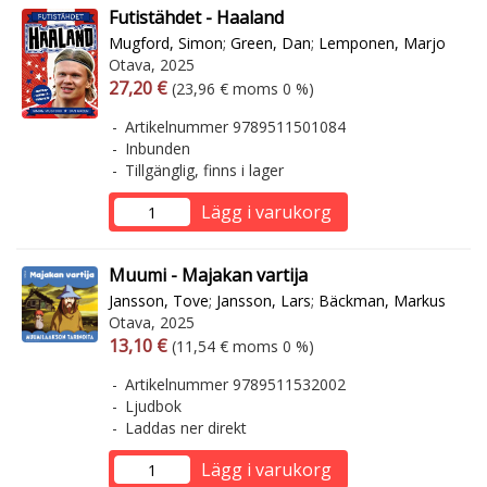
Futistähdet - Haaland
Mugford, Simon
;
Green, Dan
;
Lemponen, Marjo
Otava, 2025
Arvonlisäverollinen hinta
Arvonlisäveroton hinta
27,20 €
(23,96 € moms 0 %)
Artikelnummer 9789511501084
Inbunden
Tillgänglig, finns i lager
Lägg i varukorg
Muumi - Majakan vartija
Jansson, Tove
;
Jansson, Lars
;
Bäckman, Markus
Otava, 2025
Arvonlisäverollinen hinta
Arvonlisäveroton hinta
13,10 €
(11,54 € moms 0 %)
Artikelnummer 9789511532002
Ljudbok
Laddas ner direkt
Lägg i varukorg