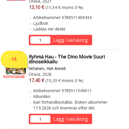
Otava, 2021
Arvonlisäverollinen hinta
Arvonlisäveroton hinta
13,10 €
(11,54 € moms 0 %)
Artikelnummer 9789511409434
Ljudbok
Laddas ner direkt
Lägg i varukorg
Ryhmä Hau - The Dino Movie Suuri
På
dinoseikkailu
Virtanen, Heli Anneli
Otava, 2026
kommande
Arvonlisäverollinen hinta
Arvonlisäveroton hinta
17,40 €
(15,33 € moms 0 %)
Artikelnummer 9789511549611
Inbunden
Kan förhandbeställas. Boken utkommer
17.9.2026 och levereras efter det.
Lägg i varukorg