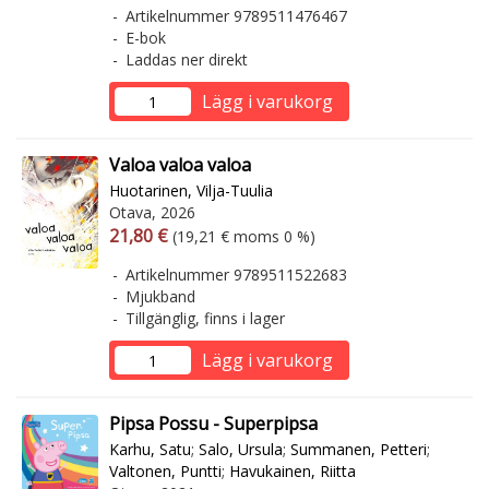
Artikelnummer 9789511476467
E-bok
Laddas ner direkt
Lägg i varukorg
Valoa valoa valoa
Huotarinen, Vilja-Tuulia
Otava, 2026
Arvonlisäverollinen hinta
Arvonlisäveroton hinta
21,80 €
(19,21 € moms 0 %)
Artikelnummer 9789511522683
Mjukband
Tillgänglig, finns i lager
Lägg i varukorg
Pipsa Possu - Superpipsa
Karhu, Satu
;
Salo, Ursula
;
Summanen, Petteri
;
Valtonen, Puntti
;
Havukainen, Riitta