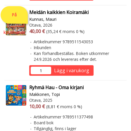
Meidän kaikkien Koiramäki
På
Kunnas, Mauri
Otava, 2026
Arvonlisäverollinen hinta
Arvonlisäveroton hinta
40,00 €
(35,24 € moms 0 %)
kommande
Artikelnummer 9789511543053
Inbunden
Kan förhandbeställas. Boken utkommer
24.9.2026 och levereras efter det.
Lägg i varukorg
Ryhmä Hau - Oma kirjani
Makkonen, Topi
Otava, 2025
Arvonlisäverollinen hinta
Arvonlisäveroton hinta
10,00 €
(8,81 € moms 0 %)
Artikelnummer 9789511377498
Board bok
Tillgänglig, finns i lager