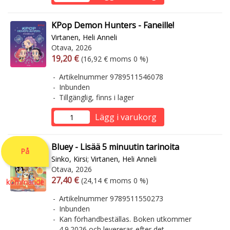
KPop Demon Hunters - Faneille!
Virtanen, Heli Anneli
Otava, 2026
Arvonlisäverollinen hinta
Arvonlisäveroton hinta
19,20 €
(16,92 € moms 0 %)
Artikelnummer 9789511546078
Inbunden
Tillgänglig, finns i lager
Lägg i varukorg
Bluey - Lisää 5 minuutin tarinoita
På
Sinko, Kirsi
;
Virtanen, Heli Anneli
Otava, 2026
Arvonlisäverollinen hinta
Arvonlisäveroton hinta
27,40 €
(24,14 € moms 0 %)
kommande
Artikelnummer 9789511550273
Inbunden
Kan förhandbeställas. Boken utkommer
4.9.2026 och levereras efter det.