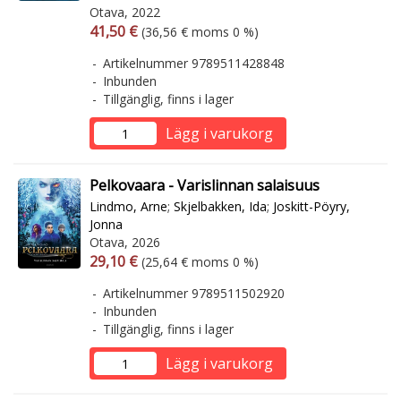
Otava, 2022
Arvonlisäverollinen hinta
Arvonlisäveroton hinta
41,50 €
(36,56 € moms 0 %)
Artikelnummer 9789511428848
Inbunden
Tillgänglig, finns i lager
Lägg i varukorg
Pelkovaara - Varislinnan salaisuus
Lindmo, Arne
;
Skjelbakken, Ida
;
Joskitt-Pöyry,
Jonna
Otava, 2026
Arvonlisäverollinen hinta
Arvonlisäveroton hinta
29,10 €
(25,64 € moms 0 %)
Artikelnummer 9789511502920
Inbunden
Tillgänglig, finns i lager
Lägg i varukorg