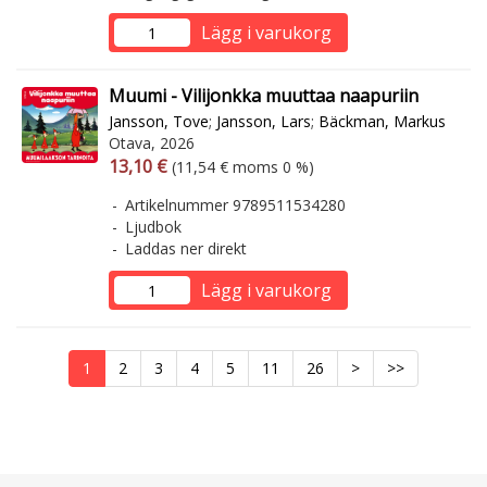
Lägg i varukorg
Muumi - Vilijonkka muuttaa naapuriin
Jansson, Tove
;
Jansson, Lars
;
Bäckman, Markus
Otava, 2026
Arvonlisäverollinen hinta
Arvonlisäveroton hinta
13,10 €
(11,54 € moms 0 %)
Artikelnummer 9789511534280
Ljudbok
Laddas ner direkt
Lägg i varukorg
1
2
3
4
5
11
26
>
>>