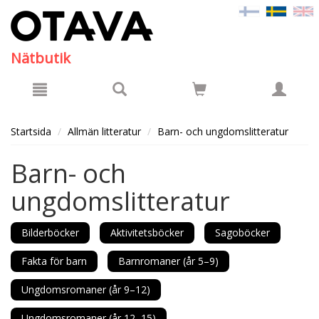
Hyppää pääsisältöön
Nätbutik
Startsida
Allmän litteratur
Barn- och ungdomslitteratur
Barn- och
ungdomslitteratur
Bilderböcker
Aktivitetsböcker
Sagoböcker
Fakta för barn
Barnromaner (år 5–9)
Ungdomsromaner (år 9–12)
Ungdomsromaner (år 12–15)