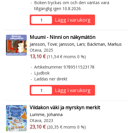
Boken tryckas om och den väntas vara
tillgänglig igen 10.8.2026.
Lägg i varukorg
Muumi - Ninni on näkymätön
Jansson, Tove
;
Jansson, Lars
;
Bäckman, Markus
Otava, 2025
Arvonlisäverollinen hinta
Arvonlisäveroton hinta
13,10 €
(11,54 € moms 0 %)
Artikelnummer 9789511523178
Ljudbok
Laddas ner direkt
Lägg i varukorg
Viidakon väki ja myrskyn merkit
Lumme, Johanna
Otava, 2023
Arvonlisäverollinen hinta
Arvonlisäveroton hinta
23,10 €
(20,35 € moms 0 %)