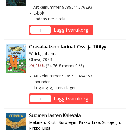
Artikelnummer 9789511376293
E-bok
Laddas ner direkt
Lägg i varukorg
Oravalaakson tarinat. Ossi ja Titityy
Witick, Johanna
Otava, 2023
Arvonlisäverollinen hinta
Arvonlisäveroton hinta
28,10 €
(24,76 € moms 0 %)
Artikelnummer 9789511464853
Inbunden
Tillgänglig, finns i lager
Lägg i varukorg
Suomen lasten Kalevala
Mäkinen, Kirsti
;
Surojegin, Pirkko-Liisa
;
Surojegin,
Pirkko-Liisa