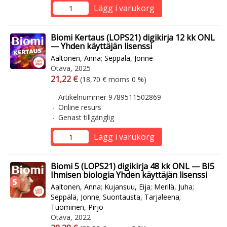
Lägg i varukorg
Biomi Kertaus (LOPS21) digikirja 12 kk ONL
— Yhden käyttäjän lisenssi
Aaltonen, Anna
;
Seppälä, Jonne
Otava, 2025
Arvonlisäverollinen hinta
Arvonlisäveroton hinta
21,22 €
(18,70 € moms 0 %)
Artikelnummer 9789511502869
Online resurs
Genast tillgänglig
Lägg i varukorg
Biomi 5 (LOPS21) digikirja 48 kk ONL — BI5
Ihmisen biologia Yhden käyttäjän lisenssi
Aaltonen, Anna
;
Kujansuu, Eija
;
Merilä, Juha
;
Seppälä, Jonne
;
Suontausta, Tarjaleena
;
Tuominen, Pirjo
Otava, 2022
Arvonlisäverollinen hinta
Arvonlisäveroton hinta