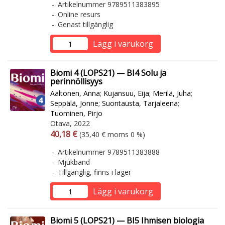
Artikelnummer 9789511383895
Online resurs
Genast tillgänglig
Lägg i varukorg
Biomi 4 (LOPS21) — BI4 Solu ja
perinnöllisyys
Aaltonen, Anna
;
Kujansuu, Eija
;
Merilä, Juha
;
Seppälä, Jonne
;
Suontausta, Tarjaleena
;
Tuominen, Pirjo
Otava, 2022
Arvonlisäverollinen hinta
Arvonlisäveroton hinta
40,18 €
(35,40 € moms 0 %)
Artikelnummer 9789511383888
Mjukband
Tillgänglig, finns i lager
Lägg i varukorg
Biomi 5 (LOPS21) — BI5 Ihmisen biologia