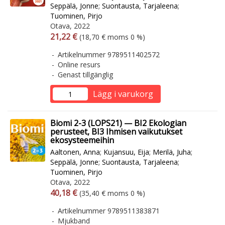
Seppälä, Jonne
;
Suontausta, Tarjaleena
;
Tuominen, Pirjo
Otava, 2022
Arvonlisäverollinen hinta
Arvonlisäveroton hinta
21,22 €
(18,70 € moms 0 %)
Artikelnummer 9789511402572
Online resurs
Genast tillgänglig
Lägg i varukorg
Biomi 2-3 (LOPS21) — BI2 Ekologian
perusteet, BI3 Ihmisen vaikutukset
ekosysteemeihin
Aaltonen, Anna
;
Kujansuu, Eija
;
Merilä, Juha
;
Seppälä, Jonne
;
Suontausta, Tarjaleena
;
Tuominen, Pirjo
Otava, 2022
Arvonlisäverollinen hinta
Arvonlisäveroton hinta
40,18 €
(35,40 € moms 0 %)
Artikelnummer 9789511383871
Mjukband