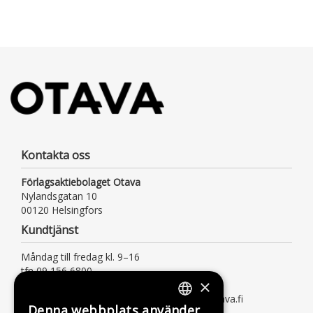
Kontakta oss
Förlagsaktiebolaget Otava
Nylandsgatan 10
00120 Helsingfors
Kundtjänst
Måndag till fredag kl. 9–16
tfn 09 156 6800
×
(lna/msa, också för kötiden)
kundtjanst@otava.fi eller asiakaspalvelu@otava.fi
Denna webbplats använder