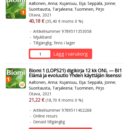
Aaltonen, Anna
;
Kujansuu, Eija
;
Seppälä, Jonne
;
Suontausta, Tarjaleena
;
Tuominen, Pirjo
Otava, 2021
Arvonlisäverollinen hinta
Arvonlisäveroton hinta
40,18 €
(35,40 € moms 0 %)
Artikelnummer 9789511353058
Mjukband
Tillgänglig, finns i lager
Lägg i varukorg
Biomi 1 (LOPS21) digikirja 12 kk ONL — BI1
Elämä ja evoluutio Yhden käyttäjän lisenssi
Aaltonen, Anna
;
Kujansuu, Eija
;
Seppälä, Jonne
;
Suontausta, Tarjaleena
;
Tuominen, Pirjo
Otava, 2021
Arvonlisäverollinen hinta
Arvonlisäveroton hinta
21,22 €
(18,70 € moms 0 %)
Artikelnummer 9789511402268
Online resurs
Genast tillgänglig