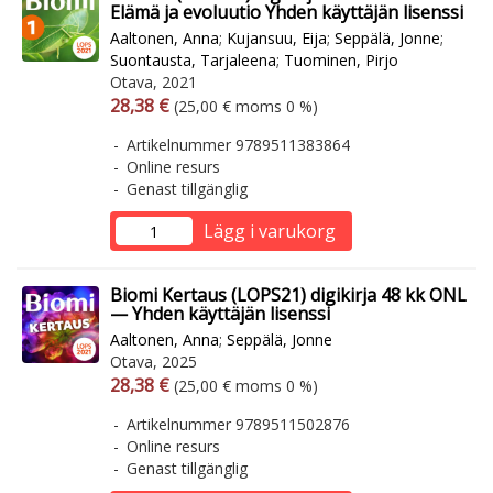
Elämä ja evoluutio Yhden käyttäjän lisenssi
Aaltonen, Anna
;
Kujansuu, Eija
;
Seppälä, Jonne
;
Suontausta, Tarjaleena
;
Tuominen, Pirjo
Otava, 2021
Arvonlisäverollinen hinta
Arvonlisäveroton hinta
28,38 €
(25,00 € moms 0 %)
Artikelnummer 9789511383864
Online resurs
Genast tillgänglig
Lägg i varukorg
Biomi Kertaus (LOPS21) digikirja 48 kk ONL
— Yhden käyttäjän lisenssi
Aaltonen, Anna
;
Seppälä, Jonne
Otava, 2025
Arvonlisäverollinen hinta
Arvonlisäveroton hinta
28,38 €
(25,00 € moms 0 %)
Artikelnummer 9789511502876
Online resurs
Genast tillgänglig