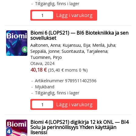
Tillgänglig, finns i lager
Lägg i varukorg
Biomi 6 (LOPS21) — BI6 Biotekniikka ja sen
sovellukset
Aaltonen, Anna
;
Kujansuu, Eija
;
Merilä, Juha
;
Seppälä, Jonne
;
Suontausta, Tarjaleena
;
Tuominen, Pirjo
Otava, 2024
Arvonlisäverollinen hinta
Arvonlisäveroton hinta
40,18 €
(35,40 € moms 0 %)
Artikelnummer 9789511402596
Mjukband
Tillgänglig, finns i lager
Lägg i varukorg
Biomi 4 (LOPS21) digikirja 12 kk ONL — BI4
Solu ja perinnöllisyys Yhden käyttäjän
lisenssi