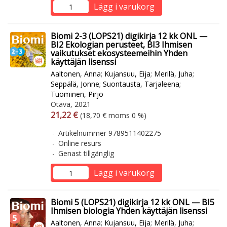
Lägg i varukorg
Biomi 2-3 (LOPS21) digikirja 12 kk ONL —
BI2 Ekologian perusteet, BI3 Ihmisen
vaikutukset ekosysteemeihin Yhden
käyttäjän lisenssi
Aaltonen, Anna
;
Kujansuu, Eija
;
Merilä, Juha
;
Seppälä, Jonne
;
Suontausta, Tarjaleena
;
Tuominen, Pirjo
Otava, 2021
Arvonlisäverollinen hinta
Arvonlisäveroton hinta
21,22 €
(18,70 € moms 0 %)
Artikelnummer 9789511402275
Online resurs
Genast tillgänglig
Lägg i varukorg
Biomi 5 (LOPS21) digikirja 12 kk ONL — BI5
Ihmisen biologia Yhden käyttäjän lisenssi
Aaltonen, Anna
;
Kujansuu, Eija
;
Merilä, Juha
;