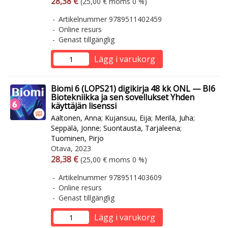
28,38 €
(25,00 € moms 0 %)
Artikelnummer 9789511402459
Online resurs
Genast tillgänglig
Lägg i varukorg
Biomi 6 (LOPS21) digikirja 48 kk ONL — BI6
Biotekniikka ja sen sovellukset Yhden
käyttäjän lisenssi
Aaltonen, Anna
;
Kujansuu, Eija
;
Merilä, Juha
;
Seppälä, Jonne
;
Suontausta, Tarjaleena
;
Tuominen, Pirjo
Otava, 2023
Arvonlisäverollinen hinta
Arvonlisäveroton hinta
28,38 €
(25,00 € moms 0 %)
Artikelnummer 9789511403609
Online resurs
Genast tillgänglig
Lägg i varukorg