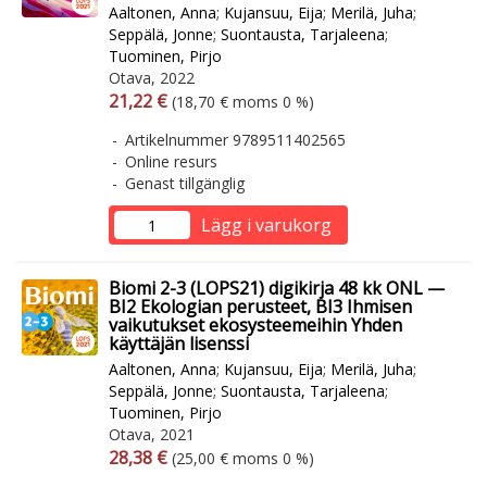
Aaltonen, Anna
;
Kujansuu, Eija
;
Merilä, Juha
;
Seppälä, Jonne
;
Suontausta, Tarjaleena
;
Tuominen, Pirjo
Otava, 2022
Arvonlisäverollinen hinta
Arvonlisäveroton hinta
21,22 €
(18,70 € moms 0 %)
Artikelnummer 9789511402565
Online resurs
Genast tillgänglig
Lägg i varukorg
Biomi 2-3 (LOPS21) digikirja 48 kk ONL —
BI2 Ekologian perusteet, BI3 Ihmisen
vaikutukset ekosysteemeihin Yhden
käyttäjän lisenssi
Aaltonen, Anna
;
Kujansuu, Eija
;
Merilä, Juha
;
Seppälä, Jonne
;
Suontausta, Tarjaleena
;
Tuominen, Pirjo
Otava, 2021
Arvonlisäverollinen hinta
Arvonlisäveroton hinta
28,38 €
(25,00 € moms 0 %)