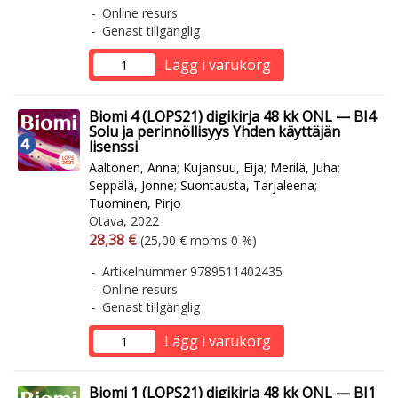
Online resurs
Genast tillgänglig
Lägg i varukorg
Biomi 4 (LOPS21) digikirja 48 kk ONL — BI4
Solu ja perinnöllisyys Yhden käyttäjän
lisenssi
Aaltonen, Anna
;
Kujansuu, Eija
;
Merilä, Juha
;
Seppälä, Jonne
;
Suontausta, Tarjaleena
;
Tuominen, Pirjo
Otava, 2022
Arvonlisäverollinen hinta
Arvonlisäveroton hinta
28,38 €
(25,00 € moms 0 %)
Artikelnummer 9789511402435
Online resurs
Genast tillgänglig
Lägg i varukorg
Biomi 1 (LOPS21) digikirja 48 kk ONL — BI1