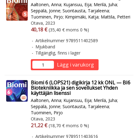
Aaltonen, Anna
;
Kujansuu, Eija
;
Merilä, Juha
;
Seppälä, Jonne
;
Suontausta, Tarjaleena
;
Tuominen, Pirjo
;
Kimpimäki, Katja
;
Mattila, Petteri
Otava, 2023
Arvonlisäverollinen hinta
Arvonlisäveroton hinta
40,18 €
(35,40 € moms 0 %)
Artikelnummer 9789511402589
Mjukband
Tillgänglig, finns i lager
Lägg i varukorg
Biomi 6 (LOPS21) digikirja 12 kk ONL — BI6
Biotekniikka ja sen sovellukset Yhden
käyttäjän lisenssi
Aaltonen, Anna
;
Kujansuu, Eija
;
Merilä, Juha
;
Seppälä, Jonne
;
Suontausta, Tarjaleena
;
Tuominen, Pirjo
Otava, 2023
Arvonlisäverollinen hinta
Arvonlisäveroton hinta
21,22 €
(18,70 € moms 0 %)
Artikelnummer 9789511403616