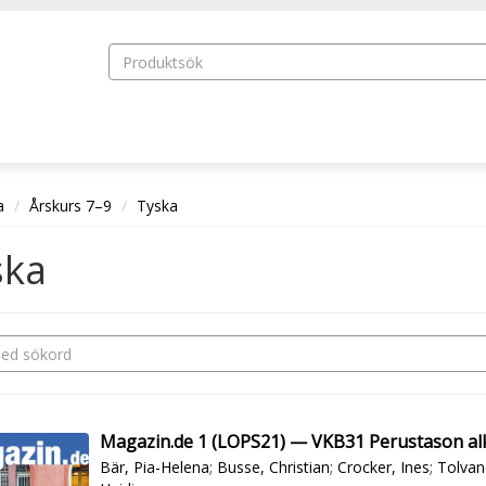
a
Årskurs 7–9
Tyska
ska
Magazin.de 1 (LOPS21) — VKB31 Perustason al
Bär, Pia-Helena
;
Busse, Christian
;
Crocker, Ines
;
Tolvan