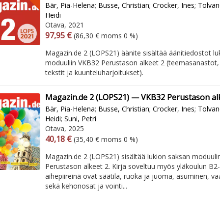
Bär, Pia-Helena
;
Busse, Christian
;
Crocker, Ines
;
Tolvan
Heidi
Otava, 2021
Arvonlisäverollinen hinta
Arvonlisäveroton hinta
97,95 €
(86,30 € moms 0 %)
Magazin.de 2 (LOPS21) äänite sisältää äänitiedostot lu
moduuliin VKB32 Perustason alkeet 2 (teemasanastot,
tekstit ja kuunteluharjoitukset).
Magazin.de 2 (LOPS21) — VKB32 Perustason al
Bär, Pia-Helena
;
Busse, Christian
;
Crocker, Ines
;
Tolvan
Heidi
;
Suni, Petri
Otava, 2025
Arvonlisäverollinen hinta
Arvonlisäveroton hinta
40,18 €
(35,40 € moms 0 %)
Magazin.de 2 (LOPS21) sisältää lukion saksan moduul
Perustason alkeet 2. Kirja soveltuu myös yläkoulun B2
aihepiireinä ovat säätila, ruoka ja juoma, asuminen, va
sekä kehonosat ja vointi...