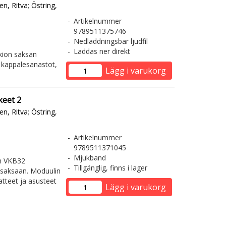
en, Ritva
;
Östring,
Artikelnummer
9789511375746
Nedladdningsbar ljudfil
Laddas ner direkt
kion saksan
 kappalesanastot,
Lägg i varukorg
keet 2
en, Ritva
;
Östring,
Artikelnummer
9789511371045
Mjukband
in VKB32
Tillgänglig, finns i lager
-saksaan. Moduulin
atteet ja asusteet
Lägg i varukorg