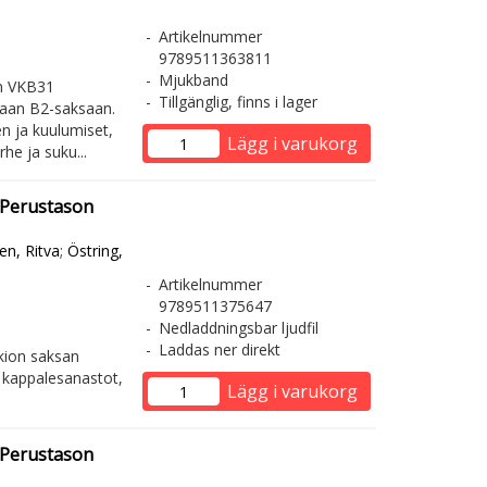
Artikelnummer
9789511363811
Mjukband
in VKB31
Tillgänglig, finns i lager
vaan B2-saksaan.
n ja kuulumiset,
Lägg i varukorg
he ja suku...
 Perustason
en, Ritva
;
Östring,
Artikelnummer
9789511375647
Nedladdningsbar ljudfil
Laddas ner direkt
kion saksan
 kappalesanastot,
Lägg i varukorg
 Perustason