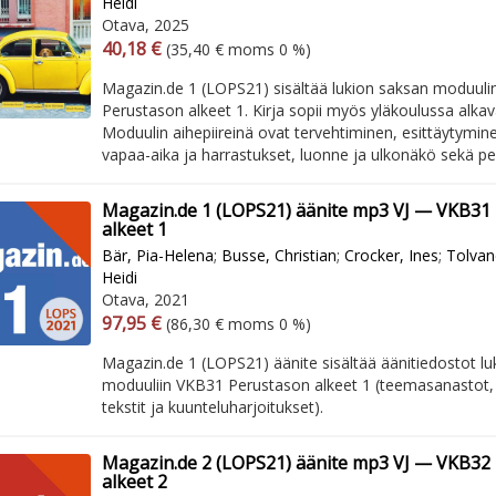
Heidi
Otava, 2025
Arvonlisäverollinen hinta
Arvonlisäveroton hinta
40,18 €
(35,40 € moms 0 %)
Magazin.de 1 (LOPS21) sisältää lukion saksan moduul
Perustason alkeet 1. Kirja sopii myös yläkoulussa alka
Moduulin aihepiireinä ovat tervehtiminen, esittäytymine
vapaa-aika ja harrastukset, luonne ja ulkonäkö sekä per
Magazin.de 1 (LOPS21) äänite mp3 VJ — VKB31
alkeet 1
Bär, Pia-Helena
;
Busse, Christian
;
Crocker, Ines
;
Tolvan
Heidi
Otava, 2021
Arvonlisäverollinen hinta
Arvonlisäveroton hinta
97,95 €
(86,30 € moms 0 %)
Magazin.de 1 (LOPS21) äänite sisältää äänitiedostot lu
moduuliin VKB31 Perustason alkeet 1 (teemasanastot,
tekstit ja kuunteluharjoitukset).
Magazin.de 2 (LOPS21) äänite mp3 VJ — VKB32
alkeet 2