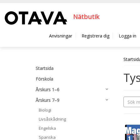
Hyppää pääsisältöön
Nätbutik
Anvisningar
Registrera dig
Logga in
Startsid
Startsida
Ty
Förskola
Årskurs 1–6
Årskurs 7–9
Biologi
Livsåskådning
Engelska
Spanska