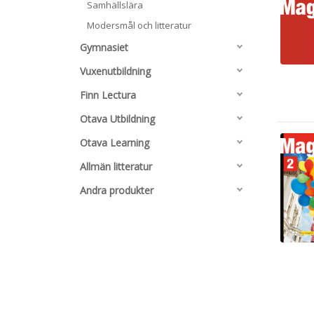
Samhällslära
Modersmål och litteratur
Gymnasiet
Vuxenutbildning
Finn Lectura
Otava Utbildning
Otava Learning
Allmän litteratur
Andra produkter