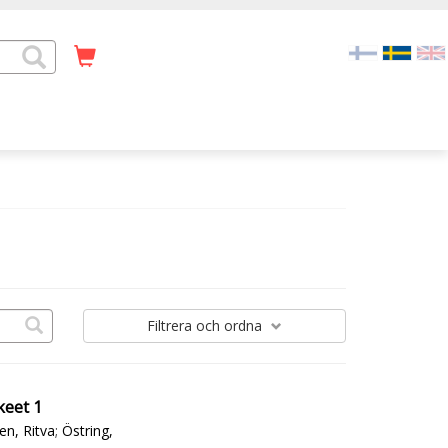
Filtrera
och ordna
keet 1
en, Ritva
;
Östring,