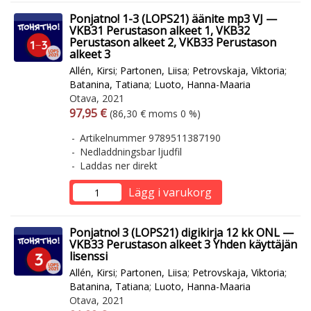
Ponjatno! 1-3 (LOPS21) äänite mp3 VJ —
VKB31 Perustason alkeet 1, VKB32
Perustason alkeet 2, VKB33 Perustason
alkeet 3
Allén, Kirsi
;
Partonen, Liisa
;
Petrovskaja, Viktoria
;
Batanina, Tatiana
;
Luoto, Hanna-Maaria
Otava, 2021
Arvonlisäverollinen hinta
Arvonlisäveroton hinta
97,95 €
(86,30 € moms 0 %)
Artikelnummer 9789511387190
Nedladdningsbar ljudfil
Laddas ner direkt
Lägg i varukorg
Ponjatno! 3 (LOPS21) digikirja 12 kk ONL —
VKB33 Perustason alkeet 3 Yhden käyttäjän
lisenssi
Allén, Kirsi
;
Partonen, Liisa
;
Petrovskaja, Viktoria
;
Batanina, Tatiana
;
Luoto, Hanna-Maaria
Otava, 2021