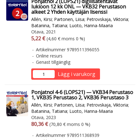
Ponjatno! 2 (LOPS21) digilisätehtävät
lukioon 12 kk ONL — VKB32 Perustason
alkeet 2 Yhden käyttäjän lisenssi
Allén, Kirsi
;
Partonen, Liisa
;
Petrovskaja, Viktoria
;
Batanina, Tatiana
;
Luoto, Hanna-Maaria
Otava, 2021
Arvonlisäverollinen hinta
Arvonlisäveroton hinta
5,22 €
(4,60 € moms 0 %)
Artikelnummer 9789511396055
Online resurs
Genast tillgänglig
Lägg i varukorg
Ponjatno! 4-6 (LOPS21) — VKB34 Perustaso
1, VKB35 Perustaso 2, VKB36 Perustaso 3
Allén, Kirsi
;
Partonen, Liisa
;
Petrovskaja, Viktoria
;
Batanina, Tatiana
;
Luoto, Hanna-Maaria
Otava, 2023
Arvonlisäverollinen hinta
Arvonlisäveroton hinta
80,36 €
(70,80 € moms 0 %)
Artikelnummer 9789511368939