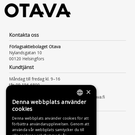
Kontakta oss
Förlagsaktiebolaget Otava
Nylandsgatan 10
00120 Helsingfors
Kundtjänst
Måndag till fredag kl. 9–16
tfn 09 156 6800
×
(lna/msa, också för kötiden)
kundtjanst@otava.fi eller asiakaspalvelu@otava.fi
Denna webbplats använder
FINNISH
Information
cookies
SWEDISH
Leverans
Denna webbplats använder cookies för att
förbättra användarupplevelsen. Genom att
ENGLISH
Instruktioner
använda vår webbplats samtycker du till
Dataskyddsbeskrivning