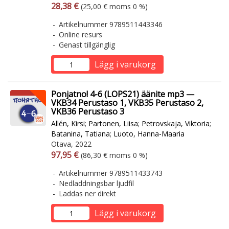
Arvonlisäverollinen hinta
Arvonlisäveroton hinta
28,38 €
(25,00 € moms 0 %)
Artikelnummer 9789511443346
Online resurs
Genast tillgänglig
Lägg i varukorg
Ponjatno! 4-6 (LOPS21) äänite mp3 —
VKB34 Perustaso 1, VKB35 Perustaso 2,
VKB36 Perustaso 3
Allén, Kirsi
;
Partonen, Liisa
;
Petrovskaja, Viktoria
;
Batanina, Tatiana
;
Luoto, Hanna-Maaria
Otava, 2022
Arvonlisäverollinen hinta
Arvonlisäveroton hinta
97,95 €
(86,30 € moms 0 %)
Artikelnummer 9789511433743
Nedladdningsbar ljudfil
Laddas ner direkt
Lägg i varukorg