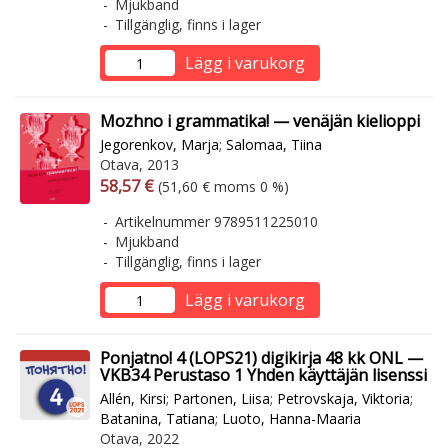
Mjukband
Tillgänglig, finns i lager
Lägg i varukorg
Mozhno i grammatika! — venäjän kielioppi
Jegorenkov, Marja
;
Salomaa, Tiina
Otava, 2013
Arvonlisäverollinen hinta
Arvonlisäveroton hinta
58,57 €
(51,60 € moms 0 %)
Artikelnummer 9789511225010
Mjukband
Tillgänglig, finns i lager
Lägg i varukorg
Ponjatno! 4 (LOPS21) digikirja 48 kk ONL —
VKB34 Perustaso 1 Yhden käyttäjän lisenssi
Allén, Kirsi
;
Partonen, Liisa
;
Petrovskaja, Viktoria
;
Batanina, Tatiana
;
Luoto, Hanna-Maaria
Otava, 2022