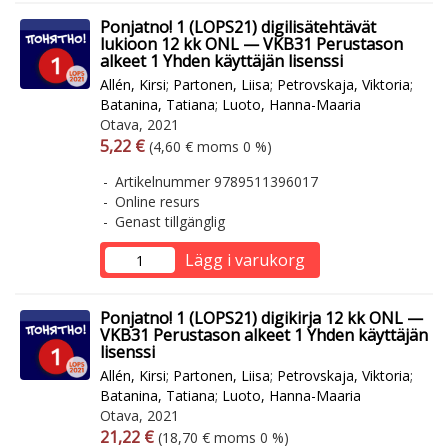
Ponjatno! 1 (LOPS21) digilisätehtävät
lukioon 12 kk ONL — VKB31 Perustason
alkeet 1 Yhden käyttäjän lisenssi
Allén, Kirsi
;
Partonen, Liisa
;
Petrovskaja, Viktoria
;
Batanina, Tatiana
;
Luoto, Hanna-Maaria
Otava, 2021
Arvonlisäverollinen hinta
Arvonlisäveroton hinta
5,22 €
(4,60 € moms 0 %)
Artikelnummer 9789511396017
Online resurs
Genast tillgänglig
Lägg i varukorg
Ponjatno! 1 (LOPS21) digikirja 12 kk ONL —
VKB31 Perustason alkeet 1 Yhden käyttäjän
lisenssi
Allén, Kirsi
;
Partonen, Liisa
;
Petrovskaja, Viktoria
;
Batanina, Tatiana
;
Luoto, Hanna-Maaria
Otava, 2021
Arvonlisäverollinen hinta
Arvonlisäveroton hinta
21,22 €
(18,70 € moms 0 %)