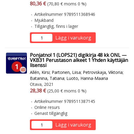
Arvonlisäverollinen hinta
Arvonlisäveroton hinta
80,36 €
(70,80 € moms 0 %)
Artikelnummer 9789511368946
Mjukband
Tillgänglig, finns i lager
Lägg i varukorg
Ponjatno! 1 (LOPS21) digikirja 48 kk ONL —
VKB31 Perustason alkeet 1 Yhden käyttäjän
lisenssi
Allén, Kirsi
;
Partonen, Liisa
;
Petrovskaja, Viktoria
;
Batanina, Tatiana
;
Luoto, Hanna-Maaria
Otava, 2021
Arvonlisäverollinen hinta
Arvonlisäveroton hinta
28,38 €
(25,00 € moms 0 %)
Artikelnummer 9789511387145
Online resurs
Genast tillgänglig
Lägg i varukorg