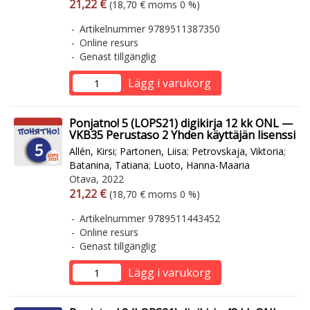
Arvonlisäverollinen hinta
Arvonlisäveroton hinta
21,22 €
(18,70 € moms 0 %)
Artikelnummer 9789511387350
Online resurs
Genast tillgänglig
Lägg i varukorg
Ponjatno! 5 (LOPS21) digikirja 12 kk ONL —
VKB35 Perustaso 2 Yhden käyttäjän lisenssi
Allén, Kirsi
;
Partonen, Liisa
;
Petrovskaja, Viktoria
;
Batanina, Tatiana
;
Luoto, Hanna-Maaria
Otava, 2022
Arvonlisäverollinen hinta
Arvonlisäveroton hinta
21,22 €
(18,70 € moms 0 %)
Artikelnummer 9789511443452
Online resurs
Genast tillgänglig
Lägg i varukorg