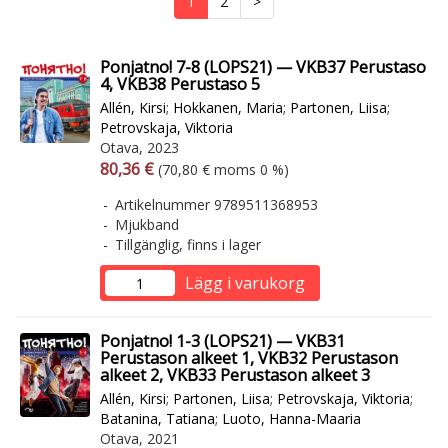
1
2
>
Ponjatno! 7-8 (LOPS21) — VKB37 Perustaso
4, VKB38 Perustaso 5
Allén, Kirsi
;
Hokkanen, Maria
;
Partonen, Liisa
;
Petrovskaja, Viktoria
Otava, 2023
Arvonlisäverollinen hinta
Arvonlisäveroton hinta
80,36 €
(70,80 € moms 0 %)
Artikelnummer 9789511368953
Mjukband
Tillgänglig, finns i lager
Lägg i varukorg
Ponjatno! 1-3 (LOPS21) — VKB31
Perustason alkeet 1, VKB32 Perustason
alkeet 2, VKB33 Perustason alkeet 3
Allén, Kirsi
;
Partonen, Liisa
;
Petrovskaja, Viktoria
;
Batanina, Tatiana
;
Luoto, Hanna-Maaria
Otava, 2021