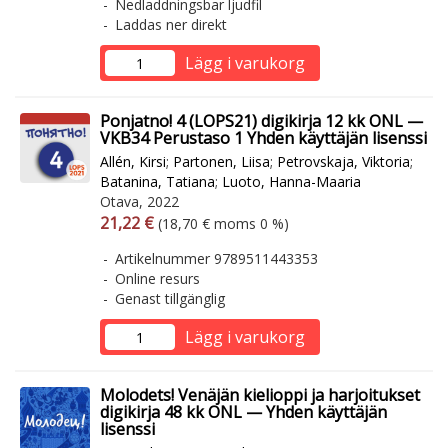
Nedladdningsbar ljudfil
Laddas ner direkt
Lägg i varukorg
Ponjatno! 4 (LOPS21) digikirja 12 kk ONL —
VKB34 Perustaso 1 Yhden käyttäjän lisenssi
Allén, Kirsi
;
Partonen, Liisa
;
Petrovskaja, Viktoria
;
Batanina, Tatiana
;
Luoto, Hanna-Maaria
Otava, 2022
Arvonlisäverollinen hinta
Arvonlisäveroton hinta
21,22 €
(18,70 € moms 0 %)
Artikelnummer 9789511443353
Online resurs
Genast tillgänglig
Lägg i varukorg
Molodets! Venäjän kielioppi ja harjoitukset
digikirja 48 kk ONL — Yhden käyttäjän
lisenssi