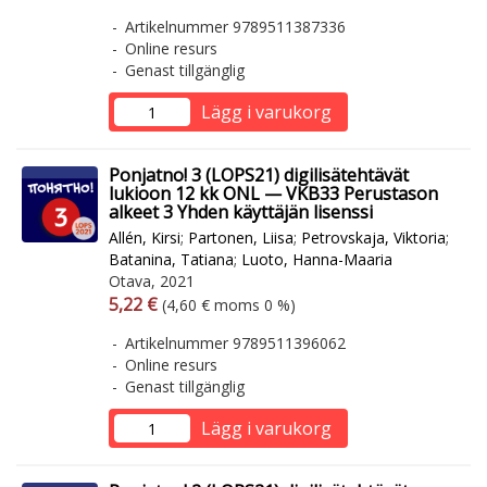
Artikelnummer 9789511387336
Online resurs
Genast tillgänglig
Lägg i varukorg
Ponjatno! 3 (LOPS21) digilisätehtävät
lukioon 12 kk ONL — VKB33 Perustason
alkeet 3 Yhden käyttäjän lisenssi
Allén, Kirsi
;
Partonen, Liisa
;
Petrovskaja, Viktoria
;
Batanina, Tatiana
;
Luoto, Hanna-Maaria
Otava, 2021
Arvonlisäverollinen hinta
Arvonlisäveroton hinta
5,22 €
(4,60 € moms 0 %)
Artikelnummer 9789511396062
Online resurs
Genast tillgänglig
Lägg i varukorg