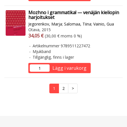
Mozhno i grammatika! — venäjän kieliopin
harjoitukset
Jegorenkov, Marja
;
Salomaa, Tiina
;
Vainio, Gua
Otava, 2015
Arvonlisäverollinen hinta
Arvonlisäveroton hinta
34,05 €
(30,00 € moms 0 %)
Artikelnummer 9789511227472
Mjukband
Tillgänglig, finns i lager
Lägg i varukorg
1
2
>