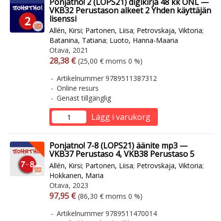
Ponjatno! 2 (LOPS21) digikirja 48 kk ONL —
VKB32 Perustason alkeet 2 Yhden käyttäjän
lisenssi
Allén, Kirsi
;
Partonen, Liisa
;
Petrovskaja, Viktoria
;
Batanina, Tatiana
;
Luoto, Hanna-Maaria
Otava, 2021
Arvonlisäverollinen hinta
Arvonlisäveroton hinta
28,38 €
(25,00 € moms 0 %)
Artikelnummer 9789511387312
Online resurs
Genast tillgänglig
Lägg i varukorg
Ponjatno! 7-8 (LOPS21) äänite mp3 —
VKB37 Perustaso 4, VKB38 Perustaso 5
Allén, Kirsi
;
Partonen, Liisa
;
Petrovskaja, Viktoria
;
Hokkanen, Maria
Otava, 2023
Arvonlisäverollinen hinta
Arvonlisäveroton hinta
97,95 €
(86,30 € moms 0 %)
Artikelnummer 9789511470014