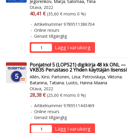
Jegorenkov, Marja
;
Salomaa, Tiina
Otava, 2022
Arvonlisäverollinen hinta
Arvonlisäveroton hinta
40,41 €
(35,60 € moms 0 %)
Artikelnummer 9789511386704
Online resurs
Genast tillgänglig
Lägg i varukorg
Ponjatno! 5 (LOPS21) digikirja 48 kk ONL —
VKB35 Perustaso 2 Yhden käyttäjän lisenssi
Allén, Kirsi
;
Partonen, Liisa
;
Petrovskaja, Viktoria
;
Batanina, Tatiana
;
Luoto, Hanna-Maaria
Otava, 2022
Arvonlisäverollinen hinta
Arvonlisäveroton hinta
28,38 €
(25,00 € moms 0 %)
Artikelnummer 9789511443469
Online resurs
Genast tillgänglig
Lägg i varukorg