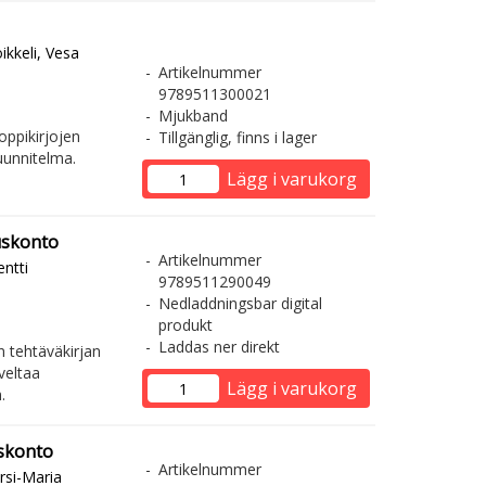
ikkeli, Vesa
Artikelnummer
9789511300021
Mjukband
oppikirjojen
Tillgänglig, finns i lager
uunnitelma.
Lägg i varukorg
uskonto
Artikelnummer
ntti
9789511290049
Nedladdningsbar digital
produkt
Laddas ner direkt
n tehtäväkirjan
veltaa
Lägg i varukorg
.
uskonto
Artikelnummer
irsi-Maria