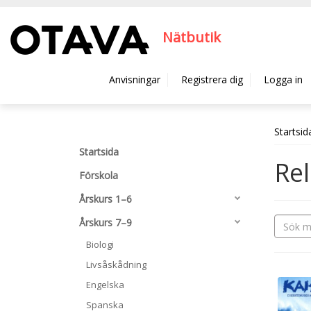
Hyppää pääsisältöön
Nätbutik
Anvisningar
Registrera dig
Logga in
Startsid
Startsida
Rel
Förskola
Årskurs 1–6
Årskurs 7–9
Biologi
Livsåskådning
Engelska
Spanska