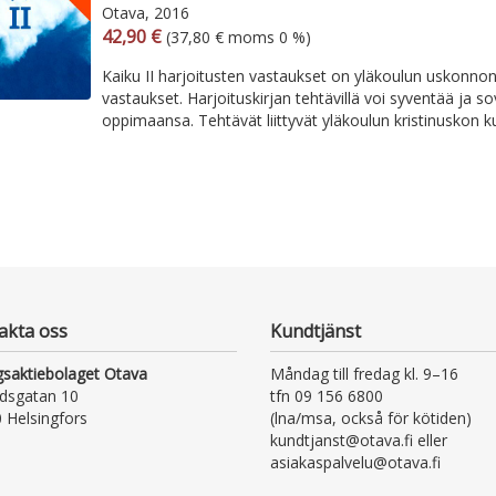
Otava, 2016
Arvonlisäverollinen hinta
Arvonlisäveroton hinta
42,90 €
(37,80 € moms 0 %)
Kaiku II harjoitusten vastaukset on yläkoulun uskonnon
vastaukset. Harjoituskirjan tehtävillä voi syventää ja so
oppimaansa. Tehtävät liittyvät yläkoulun kristinuskon ku
akta oss
Kundtjänst
gsaktiebolaget Otava
Måndag till fredag kl. 9–16
dsgatan 10
tfn 09 156 6800
 Helsingfors
(lna/msa, också för kötiden)
kundtjanst@otava.fi eller
asiakaspalvelu@otava.fi