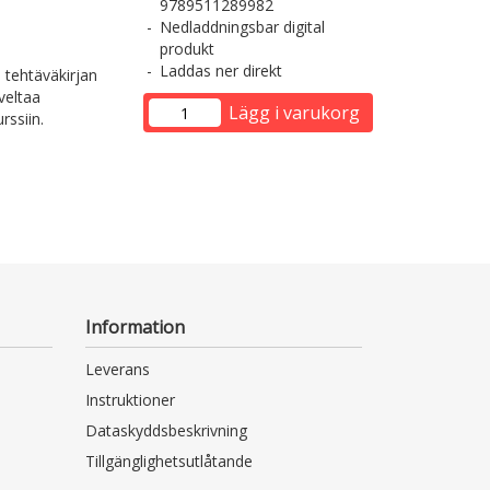
9789511289982
Nedladdningsbar digital
produkt
Laddas ner direkt
 tehtäväkirjan
veltaa
Lägg i varukorg
rssiin.
Information
Leverans
Instruktioner
Dataskyddsbeskrivning
Tillgänglighetsutlåtande