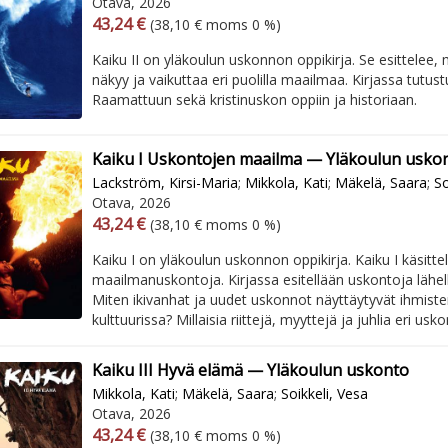
Otava, 2026
Arvonlisäverollinen hinta
Arvonlisäveroton hinta
43,24 €
(38,10 € moms 0 %)
Kaiku II on yläkoulun uskonnon oppikirja. Se esittelee, 
näkyy ja vaikuttaa eri puolilla maailmaa. Kirjassa tutu
Raamattuun sekä kristinuskon oppiin ja historiaan.
Kaiku I Uskontojen maailma — Yläkoulun usko
Lackström, Kirsi-Maria
;
Mikkola, Kati
;
Mäkelä, Saara
;
So
Otava, 2026
Arvonlisäverollinen hinta
Arvonlisäveroton hinta
43,24 €
(38,10 € moms 0 %)
Kaiku I on yläkoulun uskonnon oppikirja. Kaiku I käsitte
maailmanuskontoja. Kirjassa esitellään uskontoja lähel
Miten ikivanhat ja uudet uskonnot näyttäytyvät ihmiste
kulttuurissa? Millaisia riittejä, myyttejä ja juhlia eri usk
Kaiku III Hyvä elämä — Yläkoulun uskonto
Mikkola, Kati
;
Mäkelä, Saara
;
Soikkeli, Vesa
Otava, 2026
Arvonlisäverollinen hinta
Arvonlisäveroton hinta
43,24 €
(38,10 € moms 0 %)