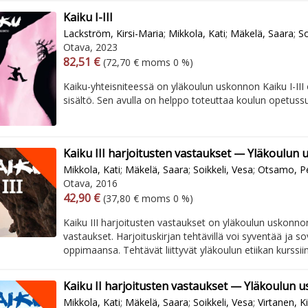
Kaiku I-III
Lackström, Kirsi-Maria
;
Mikkola, Kati
;
Mäkelä, Saara
;
So
Otava, 2023
Arvonlisäverollinen hinta
Arvonlisäveroton hinta
82,51 €
(72,70 € moms 0 %)
Kaiku-yhteisniteessä on yläkoulun uskonnon Kaiku I-III 
sisältö. Sen avulla on helppo toteuttaa koulun opetuss
Kaiku III harjoitusten vastaukset — Yläkoulun 
Mikkola, Kati
;
Mäkelä, Saara
;
Soikkeli, Vesa
;
Otsamo, Pe
Otava, 2016
Arvonlisäverollinen hinta
Arvonlisäveroton hinta
42,90 €
(37,80 € moms 0 %)
Kaiku III harjoitusten vastaukset on yläkoulun uskonno
vastaukset. Harjoituskirjan tehtävillä voi syventää ja so
oppimaansa. Tehtävät liittyvät yläkoulun etiikan kurssiin
Kaiku II harjoitusten vastaukset — Yläkoulun 
Mikkola, Kati
;
Mäkelä, Saara
;
Soikkeli, Vesa
;
Virtanen, K