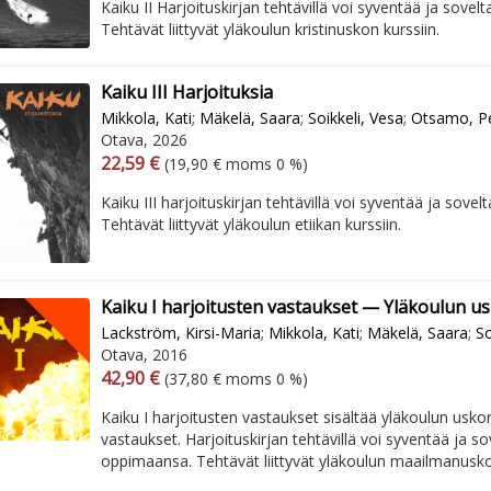
Kaiku II Harjoituskirjan tehtävillä voi syventää ja sove
Tehtävät liittyvät yläkoulun kristinuskon kurssiin.
Kaiku III Harjoituksia
Mikkola, Kati
;
Mäkelä, Saara
;
Soikkeli, Vesa
;
Otsamo, Pe
Otava, 2026
Arvonlisäverollinen hinta
Arvonlisäveroton hinta
22,59 €
(19,90 € moms 0 %)
Kaiku III harjoituskirjan tehtävillä voi syventää ja sove
Tehtävät liittyvät yläkoulun etiikan kurssiin.
Kaiku I harjoitusten vastaukset — Yläkoulun u
Lackström, Kirsi-Maria
;
Mikkola, Kati
;
Mäkelä, Saara
;
So
Otava, 2016
Arvonlisäverollinen hinta
Arvonlisäveroton hinta
42,90 €
(37,80 € moms 0 %)
Kaiku I harjoitusten vastaukset sisältää yläkoulun usko
vastaukset. Harjoituskirjan tehtävillä voi syventää ja so
oppimaansa. Tehtävät liittyvät yläkoulun maailmanusko