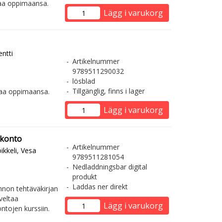
ltaa oppimaansa.
Lägg i varukorg
ntti
Artikelnummer
9789511290032
lösblad
Tillgänglig, finns i lager
ltaa oppimaansa.
Lägg i varukorg
skonto
Artikelnummer
ikkeli, Vesa
9789511281054
Nedladdningsbar digital
produkt
Laddas ner direkt
nnon tehtäväkirjan
veltaa
Lägg i varukorg
ntojen kurssiin.