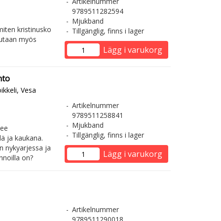
Artikelnummer
9789511282594
Mjukband
miten kristinusko
Tillgänglig, finns i lager
stutaan myös
Lägg i varukorg
nto
ikkeli, Vesa
Artikelnummer
9789511258841
Mjukband
lee
Tillgänglig, finns i lager
lä ja kaukana.
n nykyarjessa ja
Lägg i varukorg
onnoilla on?
Artikelnummer
9789511290018