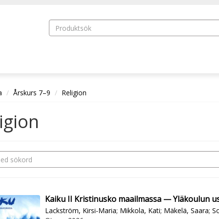
a
Årskurs 7–9
Religion
igion
Kaiku II Kristinusko maailmassa — Yläkoulun u
Lackström, Kirsi-Maria
;
Mikkola, Kati
;
Mäkelä, Saara
;
So