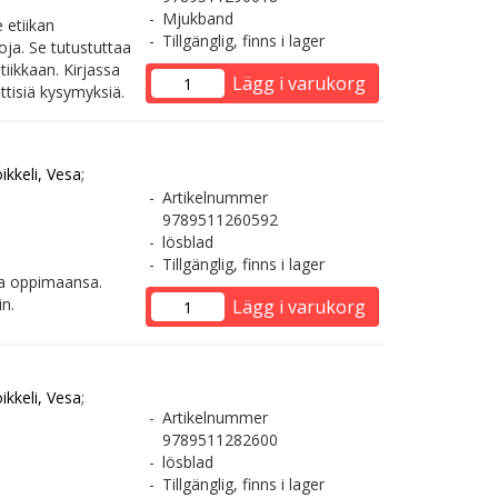
Mjukband
 etiikan
Tillgänglig, finns i lager
oja. Se tutustuttaa
iikkaan. Kirjassa
Lägg i varukorg
ttisiä kysymyksiä.
ikkeli, Vesa
;
Artikelnummer
9789511260592
lösblad
Tillgänglig, finns i lager
taa oppimaansa.
n.
Lägg i varukorg
ikkeli, Vesa
;
Artikelnummer
9789511282600
lösblad
Tillgänglig, finns i lager