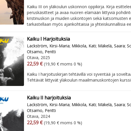
Kaiku III on yläkoulun uskonnon oppikirja. Kirja esittelee
peruskäsitteet ja avaa nuoren elämään liittyviä pohdint
kristinuskon ja muiden uskontojen sekä katsomusten et
tarkastellaan myös ajankohtaisia ja yhteiskunnallisia ee
Kaiku I Harjoituksia
Lackström, Kirsi-Maria
;
Mikkola, Kati
;
Mäkelä, Saara
;
So
Otsamo, Pentti
Otava, 2025
Arvonlisäverollinen hinta
Arvonlisäveroton hinta
22,59 €
(19,90 € moms 0 %)
Kaiku I harjoituskirjan tehtävillä voi syventää ja sovel
Tehtävät liittyvät yläkoulun maailmanuskontojen kurssii
Kaiku II harjoituksia
Lackström, Kirsi-Maria
;
Mikkola, Kati
;
Mäkelä, Saara
;
So
Otsamo, Pentti
Otava, 2024
Arvonlisäverollinen hinta
Arvonlisäveroton hinta
22,59 €
(19,90 € moms 0 %)